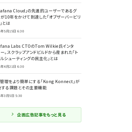
rafana Cloud」の先進的ユーザーであるグ
ーが10年をかけて到達した「オブザーバービリ
」とは
5年5月15日 6:30
afana Labs CTOのTom Wilkie氏インタ
ュー。スクラップアンドビルドから産まれた「ト
ブルシューティングの民主化」とは
5年4月21日 6:30
I管理をより簡単にする「Kong Konnect」が
決する課題とその主要機能
5年3月5日 5:30
企画広告記事をもっと見る