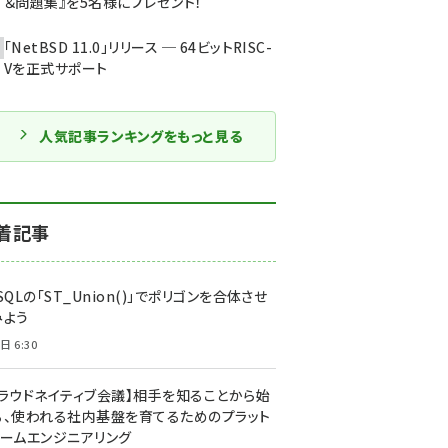
＆問題集』を5名様にプレゼント！
「NetBSD 11.0」リリース ─ 64ビットRISC-
Vを正式サポート
人気記事ランキングをもっと見る
着記事
SQLの「ST_Union()」でポリゴンを合体させ
みよう
日 6:30
クラウドネイティブ会議】相手を知ることから始
る、使われる社内基盤を育てるためのプラット
ォームエンジニアリング