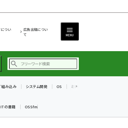
ITについ
広告出稿につい
て
MENU
T／組み込み
システム開発
OS
ミドルウェア
データベース
ai (2504)
加藤銘のチーム貢献～
k ITの書籍
OSSfm
仲間と築いた勝利の絆～
(2325)
iot女子会 (2290)