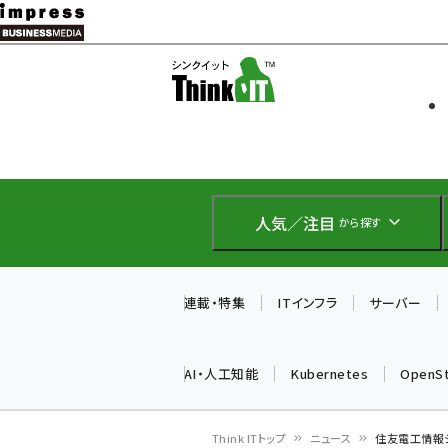
メ
イ
ソフト開発
Think IT
ン
企業IT
コ
製品導入
ン
Web担当者
EC担当者
テ
IoT・AI
ン
DCクラウド
人気／注目
から探す
研究・調査
ツ
エネルギー
に
ドローン
移
連載・特集
ITインフラ
サーバー
教育講座
動
AI・人工知能
Kubernetes
OpenS
Think ITトップ
ニュース
住友電工情報