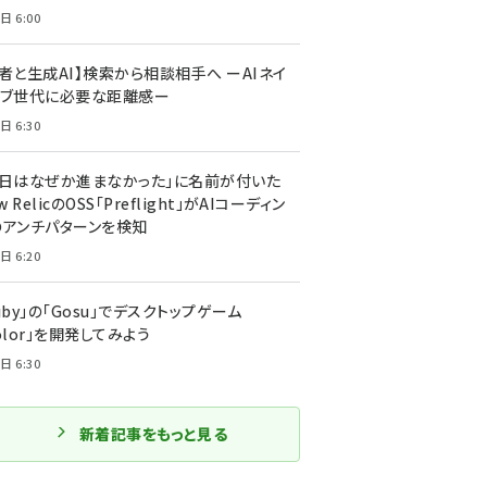
日 6:00
者と生成AI】検索から相談相手へ ーAIネイ
ィブ世代に必要な距離感ー
日 6:30
今日はなぜか進まなかった」に名前が付いた
New RelicのOSS「Preflight」がAIコーディン
のアンチパターンを検知
日 6:20
uby」の「Gosu」でデスクトップゲーム
olor」を開発してみよう
日 6:30
新着記事をもっと見る