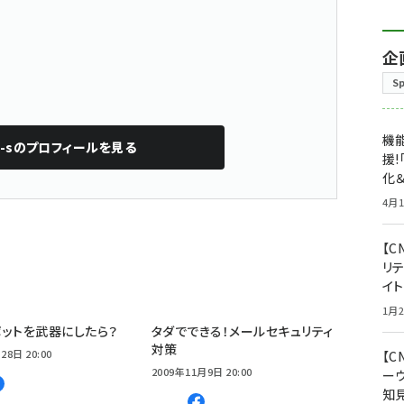
企
S
機能
-s
のプロフィールを見る
援!
化＆
4月1
【C
リ
イ
1月2
ットを武器にしたら？
タダでできる！メールセキュリティ
対策
28日 20:00
【
2009年11月9日 20:00
ー
知