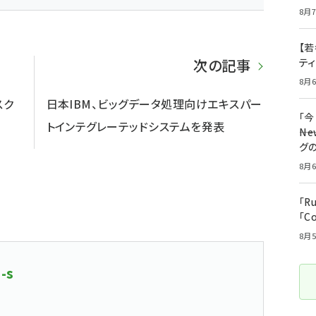
8月7
【若
次の記事
テ
8月6
スク
日本IBM、ビッグデータ処理向けエキスパー
「
トインテグレーテッドシステムを発表
――
グ
8月6
「R
「C
8月5
-s