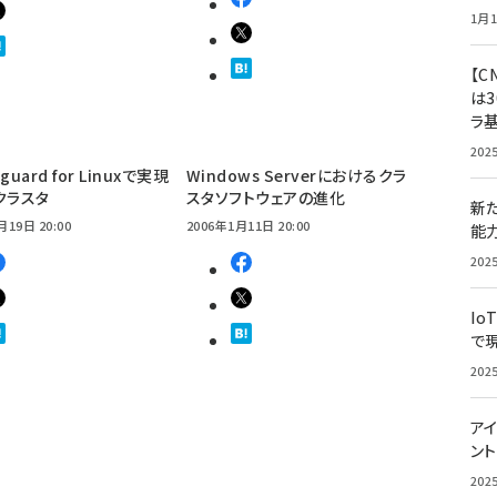
1月1
【C
は3
ラ
202
eguard for Linuxで実現
Windows Serverにおけるクラ
クラスタ
スタソフトウェアの進化
新
月19日 20:00
2006年1月11日 20:00
能
202
Io
で
202
アイ
ン
202