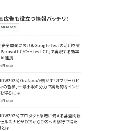
画広告も役立つ情報バッチリ！
ponsored
安全開発におけるGoogleTestの活用を支
「Parasoft C/C++test CT」で実現する効率
AI連携
4日 6:30
NDW2025】Grafanaが明かす「オブザーバビ
ティの哲学」ー最小限の労力で実用的なインサ
トを得るには
3日 6:30
CNDW2025】プロダクト急増に備える基盤刷新
ウェルスナビがECSからEKSへの移行で得た
見とは