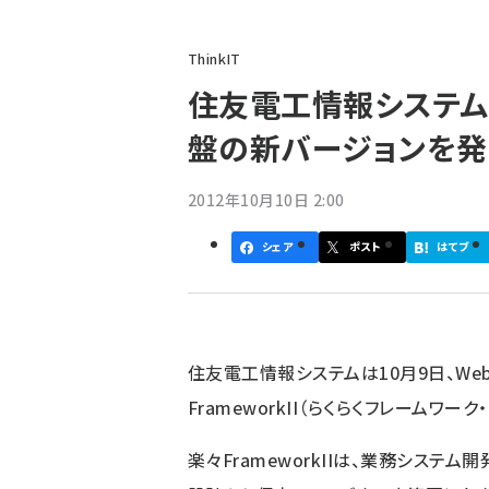
パ
ThinkIT
ン
住友電工情報システム
く
盤の新バージョンを発
ず
2012年10月10日 2:00
シェア
ポスト
はてブ
住友電工情報システムは10月9日、W
FrameworkII（らくらくフレームワーク・
楽々FrameworkIIは、業務システ