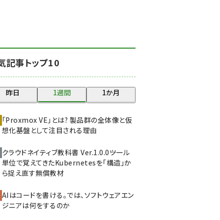
北海道をのんびり旅する
晴山佳須夫のヒント集！
(2047)
drupal (1963)
気記事トップ10
genai (1492)
abc123 (1367)
昨日
1週間
1か月
ai crunch (1363)
「Proxmox VE」とは? 製品群の全体像と仮
想化基盤として注目される理由
クラウドネイティブ教科書 Ver.1.0.0――ツール
単位で覚えてきたKubernetesを「構造」か
ら捉え直す無償教材
AIはコードを書ける。では、ソフトウェアエン
ジニアは何をするのか