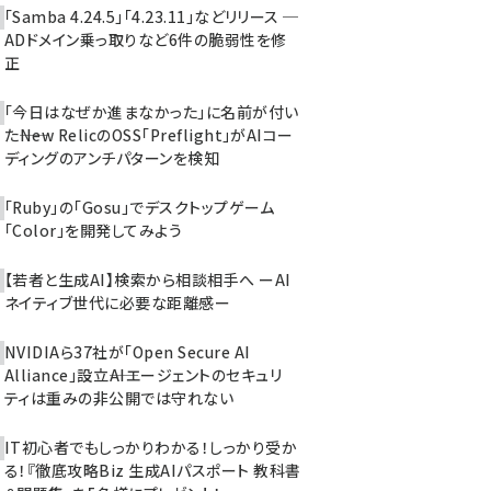
「Samba 4.24.5」「4.23.11」などリリース ─
ADドメイン乗っ取りなど6件の脆弱性を修
正
「今日はなぜか進まなかった」に名前が付い
た――New RelicのOSS「Preflight」がAIコー
ディングのアンチパターンを検知
「Ruby」の「Gosu」でデスクトップゲーム
「Color」を開発してみよう
【若者と生成AI】検索から相談相手へ ーAI
ネイティブ世代に必要な距離感ー
NVIDIAら37社が「Open Secure AI
Alliance」設立――AIエージェントのセキュリ
ティは重みの非公開では守れない
IT初心者でもしっかりわかる！しっかり受か
る！『徹底攻略Biz 生成AIパスポート 教科書