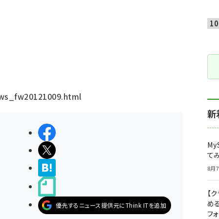
news_fw20121009.html
新
シェアする
My
ポストする
て
>ブクマする
8月7
noteで書く
【
め
優先するニュース提供元にThink ITを追加
フ