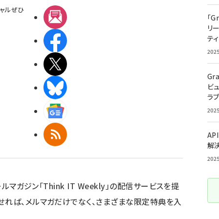
ャルぜひ
メルマガ
「G
リ
ティ
Facebook
202
X(エックス)
Gr
BlueSky
ビ
ラ
Googleニュース
202
RSS
AP
解
202
ルマガジン「Think IT Weekly」の配信サービスを提
せれば、メルマガだけでなく、さまざまな限定特典を入