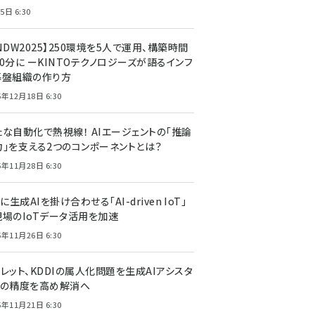
5日 6:30
NDW2025】250環境を5人で運用、構築時間
0分に ーKINTOテクノロジーズが語るインフ
基盤組織の作り方
5年12月18日 6:30
たな自動化で熱視線！ AIエージェントの「推論
力」を支える2つのコンポーネントとは？
5年11月28日 6:30
Tに生成AIを掛け合わせる「AI-driven IoT」
現場のIoTデータ活用を加速
5年11月26日 6:30
レット、KDDIの属人化問題を生成AIアシスタ
トの精度を高め解消へ
5年11月21日 6:30