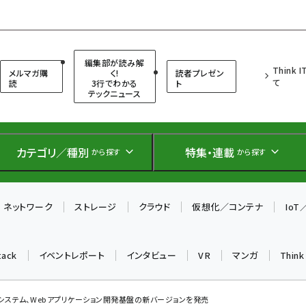
（シンクイット）
編集部が読み解
Think 
メルマガ購
く!
読者プレゼン
て
読
3行でわかる
ト
テックニュース
カテゴリ／種別
特集・連載
から探す
から探す
ネットワーク
ストレージ
クラウド
仮想化／コンテナ
Io
tack
イベントレポート
インタビュー
VR
マンガ
Thin
システム、Webアプリケーション開発基盤の新バージョンを発売