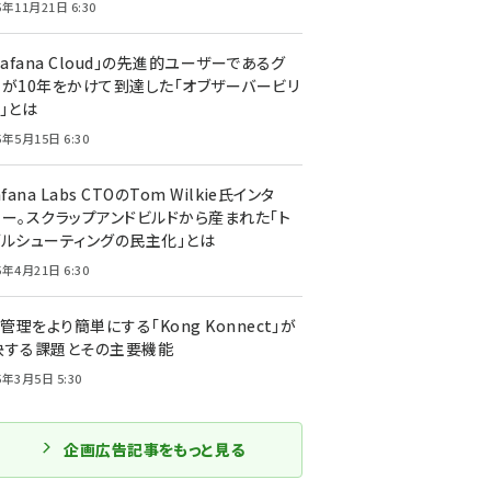
5年11月21日 6:30
rafana Cloud」の先進的ユーザーであるグ
ーが10年をかけて到達した「オブザーバービリ
」とは
5年5月15日 6:30
afana Labs CTOのTom Wilkie氏インタ
ュー。スクラップアンドビルドから産まれた「ト
ブルシューティングの民主化」とは
5年4月21日 6:30
I管理をより簡単にする「Kong Konnect」が
決する課題とその主要機能
5年3月5日 5:30
企画広告記事をもっと見る