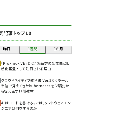
北海道をのんびり旅する
晴山佳須夫のヒント集！
(2034)
drupal (1955)
気記事トップ10
genai (1483)
abc123 (1358)
昨日
1週間
1か月
ai crunch (1353)
「Proxmox VE」とは? 製品群の全体像と仮
想化基盤として注目される理由
クラウドネイティブ教科書 Ver.1.0.0――ツール
単位で覚えてきたKubernetesを「構造」か
ら捉え直す無償教材
AIはコードを書ける。では、ソフトウェアエン
ジニアは何をするのか