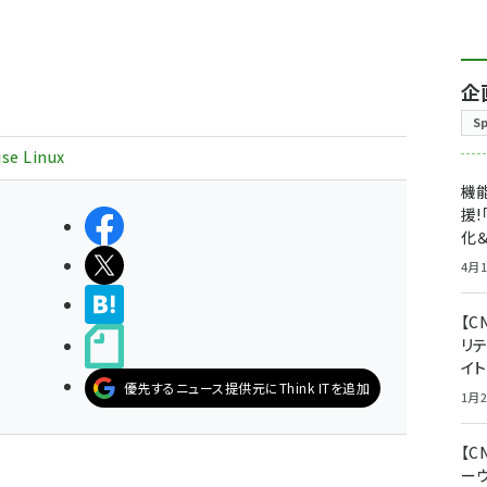
企
S
se Linux
機能
援!
シェアする
化＆
ポストする
4月1
>ブクマする
【C
noteで書く
リ
イ
優先するニュース提供元にThink ITを追加
1月2
【
ー