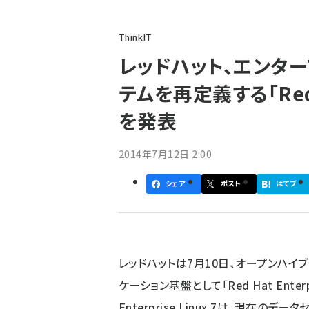
パ
ThinkIT
ン
レッドハット、エンタ
く
テムを再定義する「Red Ha
ず
を発表
2014年7月12日 2:00
シェア
ポスト
はてブ
レッドハットは7月10日、オープンハイ
ケーション基盤として「Red Hat Enterp
Enterprise Linux 7は、現