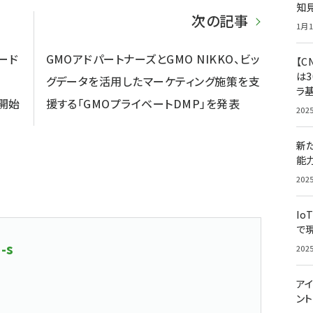
知
次の記事
1月1
ード
GMOアドパートナーズとGMO NIKKO、ビッ
【C
は3
グデータを活用したマーケティング施策を支
ラ
供開始
援する「GMOプライベートDMP」を発表
202
新
能
202
Io
で
-s
202
アイ
ン