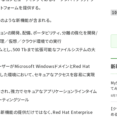
トフォームを提供する。
7には以下のような新機能が含まれる。
ションの開発、配備、ポータビリティ、分離の強化を開発/
物理／仮想／クラウド環境での実行
ムとし、500 Tbまで拡張可能なファイルシステムの大
新
ryユーザーがMicrosoft WindowsドメインとRed Hat
インが混在した環境において、セキュアなアクセスを容易に実現
My
て
合され、強力でセキュアなアプリケーションラインタイム
8月7
ーティングツール
【
能の提供だけではなく、Red Hat Enterprise
め