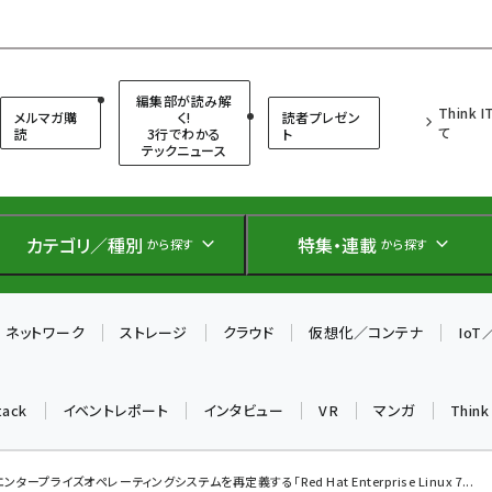
（シンクイット）
編集部が読み解
Think 
メルマガ購
く!
読者プレゼン
て
読
3行でわかる
ト
テックニュース
カテゴリ／種別
特集・連載
から探す
から探す
ネットワーク
ストレージ
クラウド
仮想化／コンテナ
Io
tack
イベントレポート
インタビュー
VR
マンガ
Thin
タープライズオペレーティングシステムを再定義する「Red Hat Enterprise Linux 7...