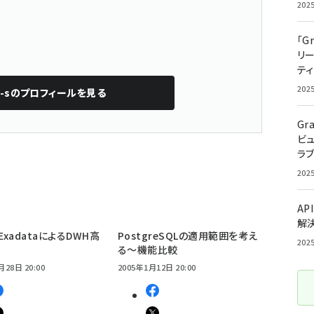
202
「G
リ
ティ
202
-s
のプロフィールを見る
Gr
ビ
ラ
202
AP
解
e ExadataによるDWH高
PostgreSQLの適用範囲を考え
202
る〜機能比較
月28日 20:00
2005年1月12日 20:00