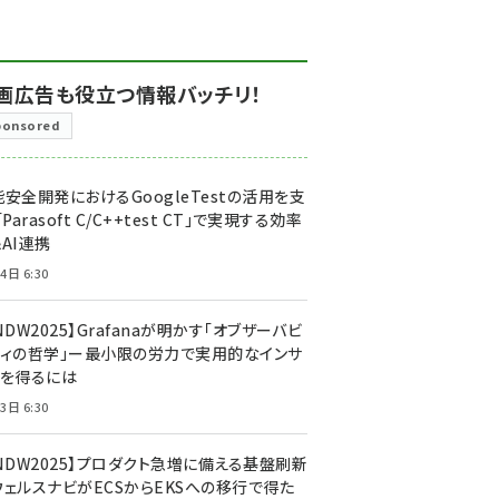
画広告も役立つ情報バッチリ！
ponsored
安全開発におけるGoogleTestの活用を支
「Parasoft C/C++test CT」で実現する効率
AI連携
4日 6:30
NDW2025】Grafanaが明かす「オブザーバビ
ティの哲学」ー最小限の労力で実用的なインサ
トを得るには
3日 6:30
CNDW2025】プロダクト急増に備える基盤刷新
ウェルスナビがECSからEKSへの移行で得た