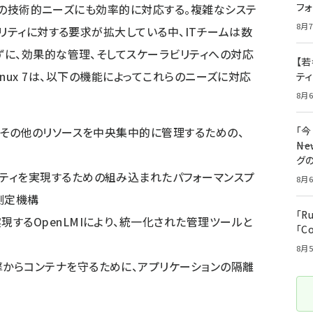
フ
現在の技術的ニーズにも効率的に対応する。複雑なシステ
8月7
リティに対する要求が拡大している中、ITチームは数
に、効果的な管理、そしてスケーラビリティへの対応
【若
se Linux 7は、以下の機能によってこれらのニーズに対応
テ
8月6
、その他のリソースを中央集中的に管理するための、
「
――
グ
ティを実現するための組み込まれたパフォーマンスプ
8月6
測定機構
「R
するOpenLMIにより、統一化された管理ツールと
「C
8月5
からコンテナを守るために、アプリケーションの隔離