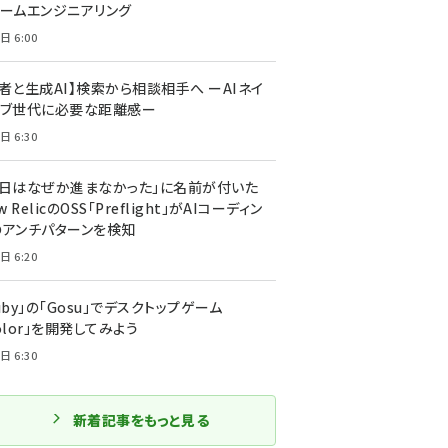
ォームエンジニアリング
日 6:00
者と生成AI】検索から相談相手へ ーAIネイ
ィブ世代に必要な距離感ー
日 6:30
今日はなぜか進まなかった」に名前が付いた
New RelicのOSS「Preflight」がAIコーディン
のアンチパターンを検知
日 6:20
uby」の「Gosu」でデスクトップゲーム
olor」を開発してみよう
日 6:30
新着記事をもっと見る