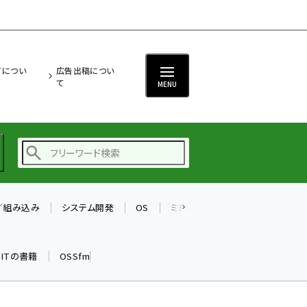
ITについ
広告出稿につい
て
MENU
T／組み込み
システム開発
OS
ミドルウェア
データベース
ai (2493)
加藤銘のチーム貢献～
k ITの書籍
OSSfm
仲間と築いた勝利の絆～
(2314)
iot女子会 (2279)