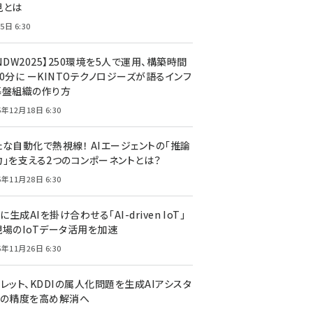
見とは
5日 6:30
NDW2025】250環境を5人で運用、構築時間
0分に ーKINTOテクノロジーズが語るインフ
基盤組織の作り方
5年12月18日 6:30
たな自動化で熱視線！ AIエージェントの「推論
力」を支える2つのコンポーネントとは？
5年11月28日 6:30
Tに生成AIを掛け合わせる「AI-driven IoT」
現場のIoTデータ活用を加速
5年11月26日 6:30
レット、KDDIの属人化問題を生成AIアシスタ
トの精度を高め解消へ