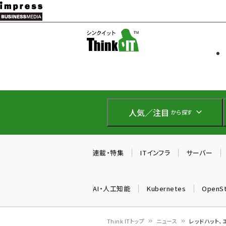
メ
イ
ソフト開発
Think IT
ン
企業IT
コ
製品導入
ン
Web担当者
EC担当者
テ
IoT・AI
ン
DCクラウド
人気／注目
から探す
研究・調査
ツ
エネルギー
に
ドローン
移
連載・特集
ITインフラ
サーバー
教育講座
動
AI・人工知能
Kubernetes
OpenS
Think ITトップ
ニュース
レッドハット、エン