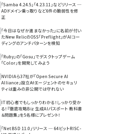
「Samba 4.24.5」「4.23.11」などリリース ─
ADドメイン乗っ取りなど6件の脆弱性を修
正
「今日はなぜか進まなかった」に名前が付い
た――New RelicのOSS「Preflight」がAIコー
ディングのアンチパターンを検知
「Ruby」の「Gosu」でデスクトップゲーム
「Color」を開発してみよう
NVIDIAら37社が「Open Secure AI
Alliance」設立――AIエージェントのセキュリ
ティは重みの非公開では守れない
IT初心者でもしっかりわかる！しっかり受か
る！『徹底攻略Biz 生成AIパスポート 教科書
＆問題集』を5名様にプレゼント！
「NetBSD 11.0」リリース ─ 64ビットRISC-