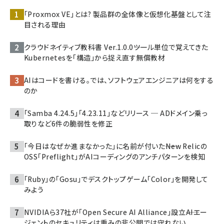
「Proxmox VE」とは? 製品群の全体像と仮想化基盤として注
目される理由
クラウドネイティブ教科書 Ver.1.0.0――ツール単位で覚えてきた
Kubernetesを「構造」から捉え直す無償教材
AIはコードを書ける。では、ソフトウェアエンジニアは何をする
のか
「Samba 4.24.5」「4.23.11」などリリース ─ ADドメイン乗っ
取りなど6件の脆弱性を修正
「今日はなぜか進まなかった」に名前が付いた――New Relicの
OSS「Preflight」がAIコーディングのアンチパターンを検知
「Ruby」の「Gosu」でデスクトップゲーム「Color」を開発して
みよう
NVIDIAら37社が「Open Secure AI Alliance」設立――AIエー
ジェントのセキュリティは重みの非公開では守れない