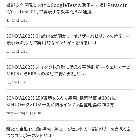
機能安全開発におけるGoogleTestの活用を支援!「Parasoft
C/C++test CT」で実現する効率化＆AI連携
4月14日 6:30
【CNDW2025】Grafanaが明かす「オブザーバビリティの哲学」ー
最小限の労力で実用的なインサイトを得るには
1月23日 6:30
【CNDW2025】プロダクト急増に備える基盤刷新 ーウェルスナビ
がECSからEKSへの移行で得た知見とは
1月15日 6:30
【CNDW2025】250環境を5人で運用、構築時間は30分に ー
KINTOテクノロジーズが語るインフラ基盤組織の作り方
2025年12月18日 6:30
新たな自動化で熱視線！ AIエージェントの「推論能力」を支える2
つのコンポーネントとは？