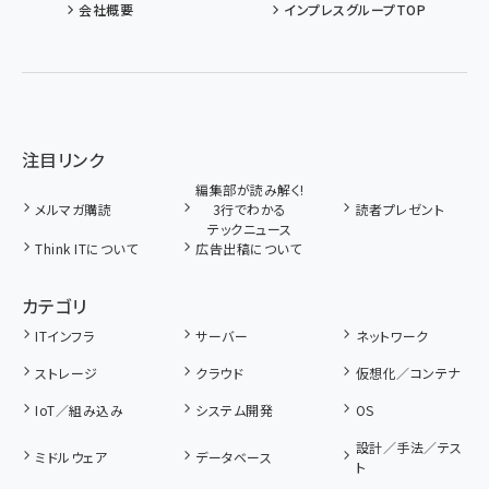
会社概要
インプレスグループTOP
注目リンク
編集部が読み解く!
メルマガ購読
3行でわかる
読者プレゼント
テックニュース
Think ITについて
広告出稿について
カテゴリ
ITインフラ
サーバー
ネットワーク
ストレージ
クラウド
仮想化／コンテナ
IoT／組み込み
システム開発
OS
設計／手法／テス
ミドルウェア
データベース
ト