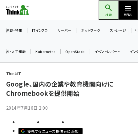
メ
Think IT（シンクイット）
イ
検索
MENU
ン
コ
連載・特集
ITインフラ
サーバー
ネットワーク
ストレージ
ン
テ
AI・人工知能
Kubernetes
OpenStack
イベントレポート
イン
ン
ツ
ai (2480)
に
ThinkIT
加藤銘のチーム貢献～仲間と築いた勝利の絆～ (2304)
移
Google、国内の企業や教育機関向けに
動
Chromebookを提供開始
iot女子会 (2263)
北海道をのんびり旅する晴山佳須夫のヒント集！ (2017)
2014年7月16日 2:00
drupal (1940)
genai (1473)
優先するニュース提供元に追加
ai crunch (1347)