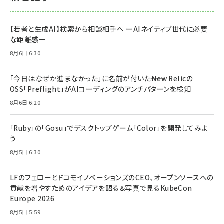
【若者と生成AI】検索から相談相手へ ーAIネイティブ世代に必要
な距離感ー
8月6日 6:30
「今日はなぜか進まなかった」に名前が付いた――New Relicの
OSS「Preflight」がAIコーディングのアンチパターンを検知
8月6日 6:20
「Ruby」の「Gosu」でデスクトップゲーム「Color」を開発してみよ
う
8月5日 6:30
LFのフェローとドコモイノベーションズのCEO、オープンソースへの
貢献を増やすためのアイデアを語る＆写真で見るKubeCon
Europe 2026
8月5日 5:59