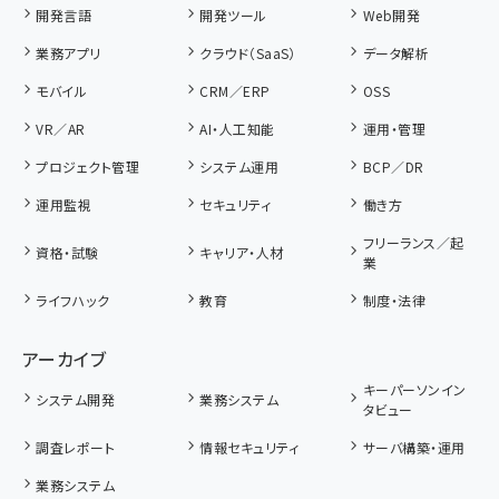
開発言語
開発ツール
Web開発
業務アプリ
クラウド（SaaS）
データ解析
モバイル
CRM／ERP
OSS
VR／AR
AI・人工知能
運用・管理
プロジェクト管理
システム運用
BCP／DR
運用監視
セキュリティ
働き方
フリーランス／起
資格・試験
キャリア・人材
業
ライフハック
教育
制度・法律
アーカイブ
キーパーソンイン
システム開発
業務システム
タビュー
調査レポート
情報セキュリティ
サーバ構築・運用
業務システム