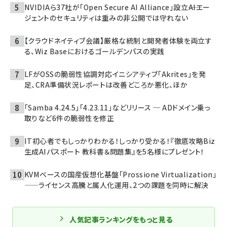
NVIDIAら37社が「Open Secure AI Alliance」設立――AIエー
ジェントのセキュリティは重みの非公開では守れない
【クラウドネイティブ会議】厳格な統制と開発者体験を両立す
る、Wiz Baseにおけるゴールデンパスの実践
LFがOSSの脆弱性協調対応イニシアティブ「Akrites」を発
足、CRA準備状況レポートは改善どころか悪化、ほか
「Samba 4.24.5」「4.23.11」などリリース ─ ADドメイン乗っ
取りなど6件の脆弱性を修正
IT初心者でもしっかりわかる！しっかり受かる！『徹底攻略Biz
生成AIパスポート 教科書＆問題集』を5名様にプレゼント！
KVMベースの国産仮想化基盤「Prossione Virtualization」
——ライセンス高騰と属人化運用、2つの課題を同時に解決
人気記事ランキングをもっと見る