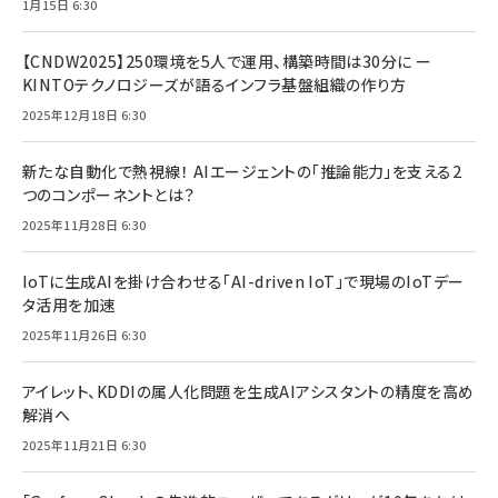
1月15日 6:30
【CNDW2025】250環境を5人で運用、構築時間は30分に ー
KINTOテクノロジーズが語るインフラ基盤組織の作り方
2025年12月18日 6:30
新たな自動化で熱視線！ AIエージェントの「推論能力」を支える2
つのコンポーネントとは？
2025年11月28日 6:30
IoTに生成AIを掛け合わせる「AI-driven IoT」で現場のIoTデー
タ活用を加速
2025年11月26日 6:30
アイレット、KDDIの属人化問題を生成AIアシスタントの精度を高め
解消へ
2025年11月21日 6:30