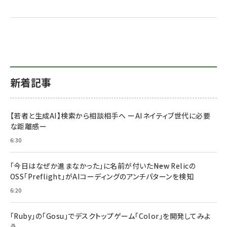
新着記事
【若者と生成AI】検索から相談相手へ ーAIネイティブ世代に必要
な距離感ー
6:30
「今日はなぜか進まなかった」に名前が付いた――New Relicの
OSS「Preflight」がAIコーディングのアンチパターンを検知
6:20
「Ruby」の「Gosu」でデスクトップゲーム「Color」を開発してみよ
う