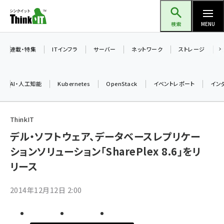
メ
Think IT（シンクイット）
イ
検索
MENU
ン
コ
連載・特集
ITインフラ
サーバー
ネットワーク
ストレージ
ン
テ
AI・人工知能
Kubernetes
OpenStack
イベントレポート
イン
ン
ツ
ai (2475)
に
ThinkIT
加藤銘のチーム貢献～仲間と築いた勝利の絆～ (2297)
移
デル・ソフトウェア、データベースレプリケー
動
ションソリューション「SharePlex 8.6」をリ
iot女子会 (2248)
リース
北海道をのんびり旅する晴山佳須夫のヒント集！ (2008)
drupal (1929)
2014年12月12日 2:00
genai (1468)
abc123 (1341)