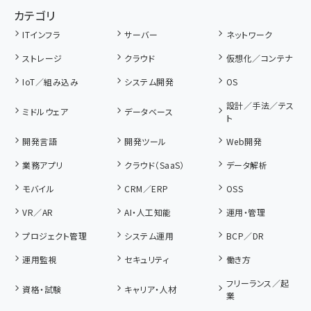
カテゴリ
ITインフラ
サーバー
ネットワーク
ストレージ
クラウド
仮想化／コンテナ
IoT／組み込み
システム開発
OS
設計／手法／テス
ミドルウェア
データベース
ト
開発言語
開発ツール
Web開発
業務アプリ
クラウド（SaaS）
データ解析
モバイル
CRM／ERP
OSS
VR／AR
AI・人工知能
運用・管理
プロジェクト管理
システム運用
BCP／DR
運用監視
セキュリティ
働き方
フリーランス／起
資格・試験
キャリア・人材
業