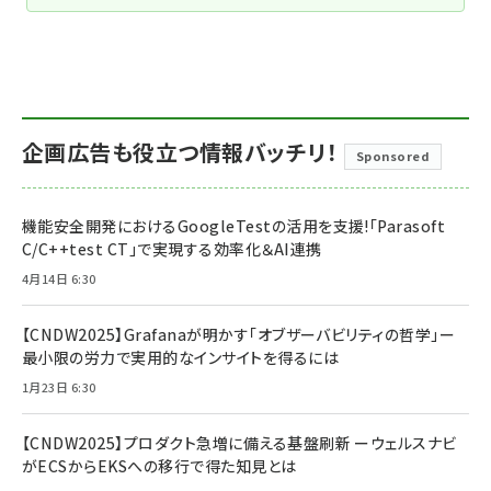
企画広告も役立つ情報バッチリ！
Sponsored
機能安全開発におけるGoogleTestの活用を支援!「Parasoft
C/C++test CT」で実現する効率化＆AI連携
4月14日 6:30
【CNDW2025】Grafanaが明かす「オブザーバビリティの哲学」ー
最小限の労力で実用的なインサイトを得るには
1月23日 6:30
【CNDW2025】プロダクト急増に備える基盤刷新 ーウェルスナビ
がECSからEKSへの移行で得た知見とは