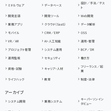
設計／手法／テス
ミドルウェア
データベース
ト
開発言語
開発ツール
Web開発
業務アプリ
クラウド（SaaS）
データ解析
モバイル
CRM／ERP
OSS
VR／AR
AI・人工知能
運用・管理
プロジェクト管理
システム運用
BCP／DR
運用監視
セキュリティ
働き方
フリーランス／起
資格・試験
キャリア・人材
業
ライフハック
教育
制度・法律
アーカイブ
キーパーソンイン
システム開発
業務システム
タビュー