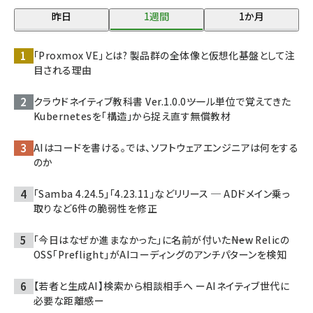
昨日
1週間
1か月
「Proxmox VE」とは? 製品群の全体像と仮想化基盤として注
目される理由
クラウドネイティブ教科書 Ver.1.0.0――ツール単位で覚えてきた
Kubernetesを「構造」から捉え直す無償教材
AIはコードを書ける。では、ソフトウェアエンジニアは何をする
のか
「Samba 4.24.5」「4.23.11」などリリース ─ ADドメイン乗っ
取りなど6件の脆弱性を修正
「今日はなぜか進まなかった」に名前が付いた――New Relicの
OSS「Preflight」がAIコーディングのアンチパターンを検知
【若者と生成AI】検索から相談相手へ ーAIネイティブ世代に
必要な距離感ー