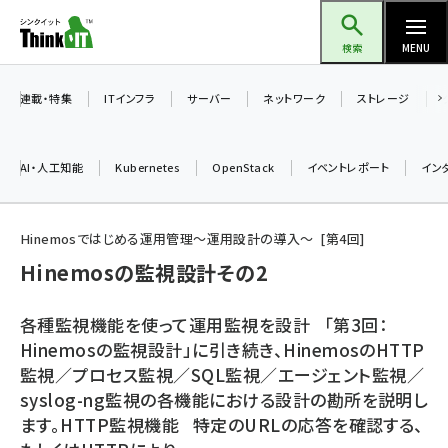
メ
Think IT（シンクイット）
イ
検索
MENU
ン
コ
連載・特集
ITインフラ
サーバー
ネットワーク
ストレージ
ン
テ
AI・人工知能
Kubernetes
OpenStack
イベントレポート
イン
ン
ツ
ai (2508)
に
Hinemosではじめる運用管理〜運用設計の導入〜
第
4
回
加藤銘のチーム貢献～仲間と築いた勝利の絆～ (2329)
移
Hinemosの監視設計その2
動
iot女子会 (2295)
各種監視機能を使って運用監視を設計 「第3回：
北海道をのんびり旅する晴山佳須夫のヒント集！ (2050)
Hinemosの監視設計」に引き続き、HinemosのHTTP
監視／プロセス監視／SQL監視／エージェント監視／
drupal (1966)
syslog-ng監視の各機能における設計の勘所を説明し
genai (1494)
ます。HTTP監視機能 特定のURLの応答を確認する、
abc123 (1371)