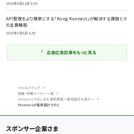
2025年4月21日 6:30
API管理をより簡単にする「Kong Konnect」が解決する課題とそ
の主要機能
2025年3月5日 5:30
企画広告記事をもっと見る
Think ITトップ
連載・特集コーナー一覧
パ
Hinemosではじめる運用管理〜運用設計の導入〜
Hinemosの監視設計その2
ン
く
ず
スポンサー企業さま