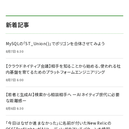
新着記事
MySQLの「ST_Union()」でポリゴンを合体させてみよう
8月7日 6:30
【クラウドネイティブ会議】相手を知ることから始める、使われる社
内基盤を育てるためのプラットフォームエンジニアリング
8月7日 6:00
【若者と生成AI】検索から相談相手へ ーAIネイティブ世代に必要
な距離感ー
8月6日 6:30
「今日はなぜか進まなかった」に名前が付いた――New Relicの
OSS「Preflight」がAIコーディングのアンチパターンを検知