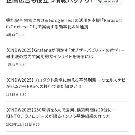
Sponsored
機能安全開発におけるGoogleTestの活用を支援!「Parasoft
C/C++test CT」で実現する効率化＆AI連携
4月14日 6:30
【CNDW2025】Grafanaが明かす「オブザーバビリティの哲学」ー
最小限の労力で実用的なインサイトを得るには
1月23日 6:30
【CNDW2025】プロダクト急増に備える基盤刷新 ーウェルスナビ
がECSからEKSへの移行で得た知見とは
1月15日 6:30
【CNDW2025】250環境を5人で運用、構築時間は30分に ー
KINTOテクノロジーズが語るインフラ基盤組織の作り方
2025年12月18日 6:30