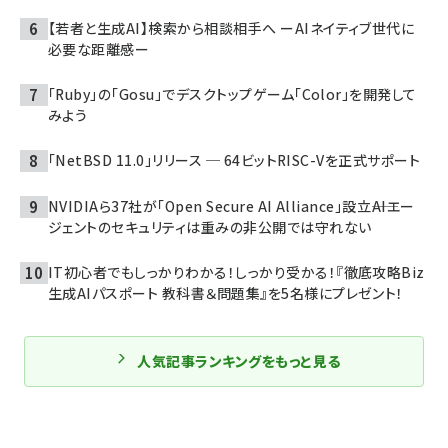
【若者と生成AI】検索から相談相手へ ーAIネイティブ世代に
必要な距離感ー
「Ruby」の「Gosu」でデスクトップゲーム「Color」を開発して
みよう
「NetBSD 11.0」リリース ─ 64ビットRISC-Vを正式サポート
NVIDIAら37社が「Open Secure AI Alliance」設立――AIエー
ジェントのセキュリティは重みの非公開では守れない
IT初心者でもしっかりわかる！しっかり受かる！『徹底攻略Biz
生成AIパスポート 教科書＆問題集』を5名様にプレゼント！
人気記事ランキングをもっと見る