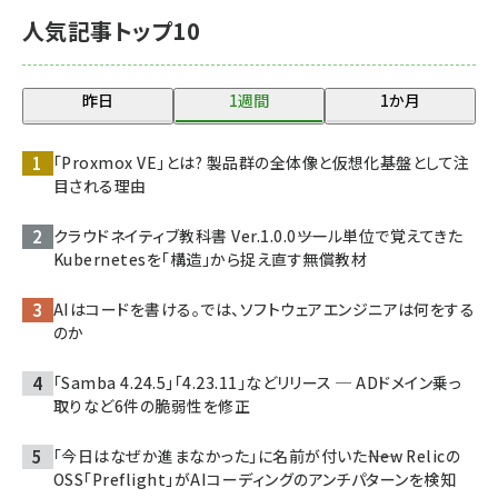
人気記事トップ10
昨日
1週間
1か月
「Proxmox VE」とは? 製品群の全体像と仮想化基盤として注
目される理由
クラウドネイティブ教科書 Ver.1.0.0――ツール単位で覚えてきた
Kubernetesを「構造」から捉え直す無償教材
AIはコードを書ける。では、ソフトウェアエンジニアは何をする
のか
「Samba 4.24.5」「4.23.11」などリリース ─ ADドメイン乗っ
取りなど6件の脆弱性を修正
「今日はなぜか進まなかった」に名前が付いた――New Relicの
OSS「Preflight」がAIコーディングのアンチパターンを検知