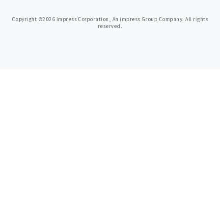
Copyright ©2026 Impress Corporation, An impress Group Company. All rights
reserved.