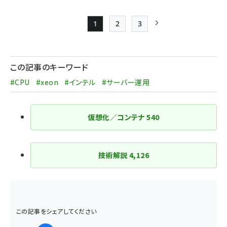
1
2
3
Page
Page
Page
次ページ
ペー
ジ
この記事のキーワード
送
#CPU
#xeon
#インテル
#サーバー運用
り
仮想化／コンテナ
540
技術解説
4,126
この記事をシェアしてください