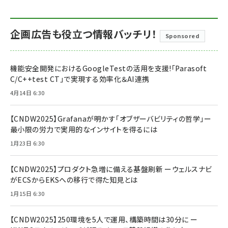
企画広告も役立つ情報バッチリ！
Sponsored
機能安全開発におけるGoogleTestの活用を支援!「Parasoft
C/C++test CT」で実現する効率化＆AI連携
4月14日 6:30
【CNDW2025】Grafanaが明かす「オブザーバビリティの哲学」ー
最小限の労力で実用的なインサイトを得るには
1月23日 6:30
【CNDW2025】プロダクト急増に備える基盤刷新 ーウェルスナビ
がECSからEKSへの移行で得た知見とは
1月15日 6:30
【CNDW2025】250環境を5人で運用、構築時間は30分に ー