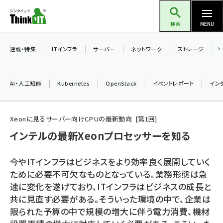
メ
Think IT（シンクイット）
イ
検索
MENU
ン
コ
連載・特集
ITインフラ
サーバー
ネットワーク
ストレージ
ン
テ
AI・人工知能
Kubernetes
OpenStack
イベントレポート
イン
ン
ツ
ai (2508)
に
Xeonに見るサーバー向けCPUの最新動向
第
1
回
加藤銘のチーム貢献～仲間と築いた勝利の絆～ (2329)
移
インテルの最新Xeonプロセッサーを知る
動
iot女子会 (2295)
今やITインフラはビジネスをより効率良く展開していく
北海道をのんびり旅する晴山佳須夫のヒント集！ (2050)
ために必要不可欠なものとなっている。業務形態は急
速に変化を遂げており、ITインフラはビジネスの成長と
drupal (1966)
共に見直す必要がある。そういった環境の中で、企業は
genai (1494)
限られた予算の中で規模の増大に伴う電力消費、機材
abc123 (1371)