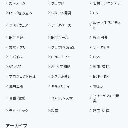
ストレージ
クラウド
仮想化／コンテナ
IoT／組み込み
システム開発
OS
設計／手法／テス
ミドルウェア
データベース
ト
開発言語
開発ツール
Web開発
業務アプリ
クラウド（SaaS）
データ解析
モバイル
CRM／ERP
OSS
VR／AR
AI・人工知能
運用・管理
プロジェクト管理
システム運用
BCP／DR
運用監視
セキュリティ
働き方
フリーランス／起
資格・試験
キャリア・人材
業
ライフハック
教育
制度・法律
アーカイブ