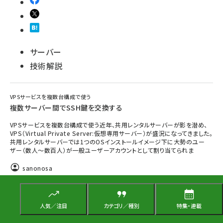
サーバー
技術解説
VPSサービスを複数台構成で使う
複数サーバー間でSSH鍵を交換する
VPSサービスを複数台構成で使う近年、共用レンタルサーバーが影を潜め、
VPS（Virtual Private Server:仮想専用サーバー）が盛況になってきました。
共用レンタルサーバーでは1つのOSインストールイメージ下に大勢のユー
ザー（数人～数百人）が一般ユーザーアカウントとして割り当てられま
sanonosa
2011年7月7日 20:00
人気／注目
カテゴリ／種別
特集・連載