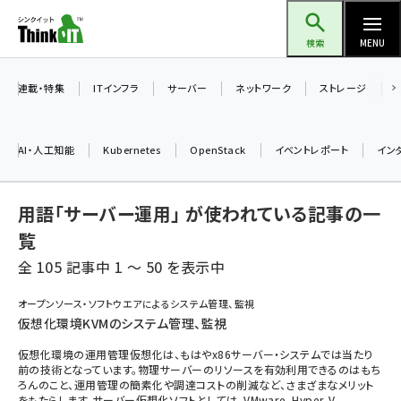
メ
Think IT（シンクイット）
イ
検索
MENU
ン
コ
連載・特集
ITインフラ
サーバー
ネットワーク
ストレージ
ン
テ
AI・人工知能
Kubernetes
OpenStack
イベントレポート
イン
ン
ツ
ai (2470)
用語「サーバー運用」 が使われている記事の一
に
加藤銘のチーム貢献～仲間と築いた勝利の絆～ (2287)
移
覧
動
全 105 記事中 1 ～ 50 を表示中
iot女子会 (2243)
北海道をのんびり旅する晴山佳須夫のヒント集！ (2000)
オープンソース・ソフトウエアによるシステム管理、監視
仮想化環境KVMのシステム管理、監視
drupal (1921)
仮想化環境の運用管理仮想化は、もはやx86サーバー・システムでは当たり
genai (1464)
前の技術となっています。物理サーバーのリソースを有効利用できるのはもち
ろんのこと、運用管理の簡素化や調達コストの削減など、さまざまなメリット
ai crunch (1336)
をもたらします。サーバー仮想化ソフトとしては、VMware、Hyper-V、