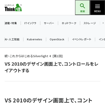
メ
Think IT（シンクイット）
イ
検索
MENU
ン
コ
連載・特集
ITインフラ
サーバー
ネットワーク
ストレージ
ン
テ
AI・人工知能
Kubernetes
OpenStack
イベントレポート
イン
ン
ツ
ai (2470)
に
続・これからはじめるSilverlight 4
第
1
回
加藤銘のチーム貢献～仲間と築いた勝利の絆～ (2287)
移
VS 2010のデザイン画面上で、コントロールをレ
動
イアウトする
iot女子会 (2243)
北海道をのんびり旅する晴山佳須夫のヒント集！ (2000)
drupal (1921)
genai (1464)
VS 2010のデザイン画面上で、コント
ai crunch (1336)