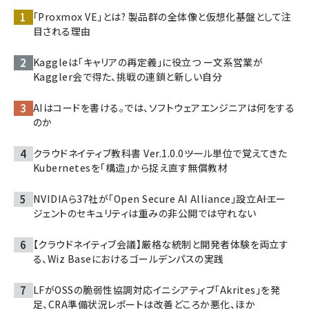
「Proxmox VE」とは? 製品群の全体像と仮想化基盤として注
目される理由
Kaggleは「キャリアの再定義」に役立つ ー文系営業が
Kaggler会で得た、挑戦の連鎖と新しい自分
AIはコードを書ける。では、ソフトウェアエンジニアは何をする
のか
クラウドネイティブ教科書 Ver.1.0.0――ツール単位で覚えてきた
Kubernetesを「構造」から捉え直す無償教材
NVIDIAら37社が「Open Secure AI Alliance」設立――AIエー
ジェントのセキュリティは重みの非公開では守れない
【クラウドネイティブ会議】厳格な統制と開発者体験を両立す
る、Wiz Baseにおけるゴールデンパスの実践
LFがOSSの脆弱性協調対応イニシアティブ「Akrites」を発
足、CRA準備状況レポートは改善どころか悪化、ほか