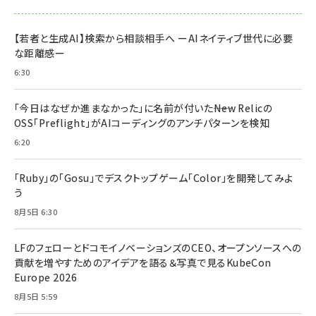
【若者と生成AI】検索から相談相手へ ーAIネイティブ世代に必要
な距離感ー
6:30
「今日はなぜか進まなかった」に名前が付いた――New Relicの
OSS「Preflight」がAIコーディングのアンチパターンを検知
6:20
「Ruby」の「Gosu」でデスクトップゲーム「Color」を開発してみよ
う
8月5日 6:30
LFのフェローとドコモイノベーションズのCEO、オープンソースへの
貢献を増やすためのアイデアを語る＆写真で見るKubeCon
Europe 2026
8月5日 5:59