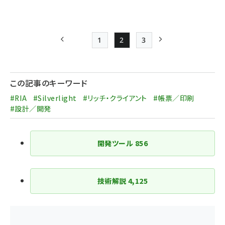
1
2
3
前ページ
Page
Page
Page
次ページ
ペー
ジ
この記事のキーワード
送
#RIA
#Silverlight
#リッチ・クライアント
#帳票／印刷
り
#設計／開発
開発ツール
856
技術解説
4,125