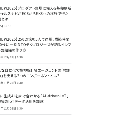
CNDW2025】プロダクト急増に備える基盤刷新
ウェルスナビがECSからEKSへの移行で得た
見とは
5日 6:30
NDW2025】250環境を5人で運用、構築時間
0分に ーKINTOテクノロジーズが語るインフ
基盤組織の作り方
5年12月18日 6:30
たな自動化で熱視線！ AIエージェントの「推論
力」を支える2つのコンポーネントとは？
5年11月28日 6:30
Tに生成AIを掛け合わせる「AI-driven IoT」
現場のIoTデータ活用を加速
5年11月26日 6:30