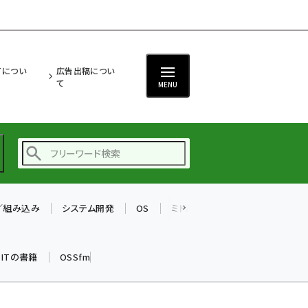
ITについ
広告出稿につい
て
MENU
T／組み込み
システム開発
OS
ミドルウェア
データベース
ai (2475)
加藤銘のチーム貢献～
k ITの書籍
OSSfm
仲間と築いた勝利の絆～
(2297)
iot女子会 (2248)