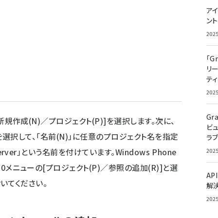
アイ
ン
202
「G
リ
ティ
202
Gr
／新規作成(N)／プロジェクト(P)]を選択します。次に、
ビ
ョン」を選択して、「名前(N)」に任意のプロジェクト名を指定
ラ
erver」という名前を付けています。Windows Phone
202
10メニューの[プロジェクト(P)／参照の追加(R)]と選
AP
ておいてください。
解
202