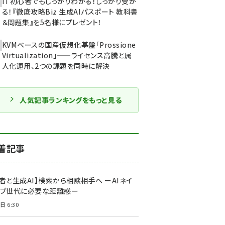
IT初心者でもしっかりわかる！しっかり受か
る！『徹底攻略Biz 生成AIパスポート 教科書
＆問題集』を5名様にプレゼント！
KVMベースの国産仮想化基盤「Prossione
Virtualization」——ライセンス高騰と属
人化運用、2つの課題を同時に解決
人気記事ランキングをもっと見る
着記事
者と生成AI】検索から相談相手へ ーAIネイ
ィブ世代に必要な距離感ー
日 6:30