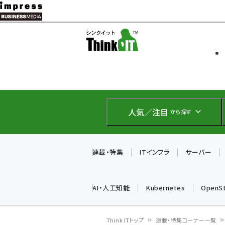
メ
イ
ソフト開発
Think IT
ン
企業IT
コ
製品導入
ン
Web担当者
EC担当者
テ
IoT・AI
ン
DCクラウド
人気／注目
から探す
研究・調査
ツ
エネルギー
に
ドローン
移
連載・特集
ITインフラ
サーバー
教育講座
動
AI・人工知能
Kubernetes
OpenS
Think ITトップ
連載・特集コーナー一覧