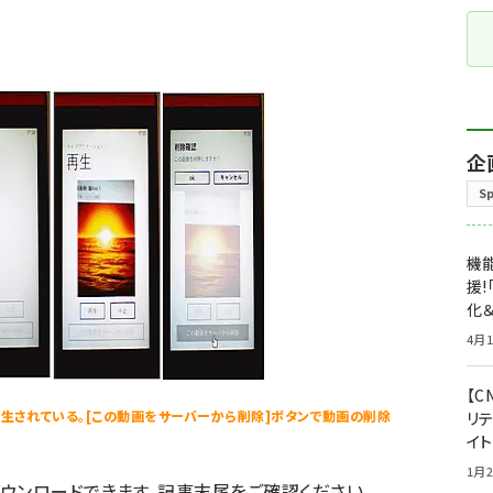
企
S
機能
援!
化＆
4月1
【C
生されている。[この動画をサーバーから削除]ボタンで動画の削除
リ
イ
1月2
ウンロードできます。記事末尾をご確認ください。