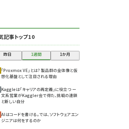
北海道をのんびり旅する
晴山佳須夫のヒント集！
(2008)
drupal (1929)
気記事トップ10
genai (1468)
abc123 (1341)
昨日
1週間
1か月
ai crunch (1340)
「Proxmox VE」とは? 製品群の全体像と仮
想化基盤として注目される理由
Kaggleは「キャリアの再定義」に役立つ ー
文系営業がKaggler会で得た、挑戦の連鎖
と新しい自分
AIはコードを書ける。では、ソフトウェアエン
ジニアは何をするのか