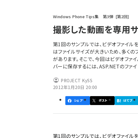
パ
Windows Phone Tips集 第3弾
第
2
回
ン
撮影した動画を専用サ
く
ず
第1回のサンプルでは、ビデオファイル
はファイルサイズが大きいため、多くの
があります。そこで、今回はビデオファ
バーに保存するには、ASP.NETのファイ
PROJECT KySS
2012年1月20日 20:00
シェア
ポスト
はてブ
第1回のサンプルでは、ビデオファイル