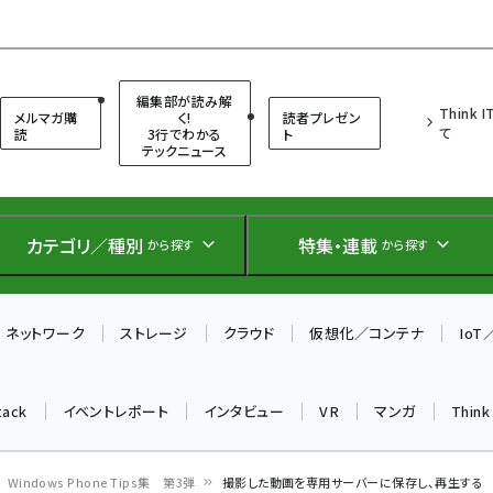
（シンクイット）
編集部が読み解
Think 
メルマガ購
く!
読者プレゼン
て
読
3行でわかる
ト
テックニュース
カテゴリ／種別
特集・連載
から探す
から探す
ネットワーク
ストレージ
クラウド
仮想化／コンテナ
Io
tack
イベントレポート
インタビュー
VR
マンガ
Thin
Windows Phone Tips集 第3弾
撮影した動画を専用サーバーに保存し、再生する