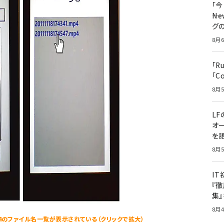
「
――
グ
8月6
「R
「C
8月5
LF
オ
を語
8月5
I
『徹
集
8月4
4のファイル名一覧が表示されている（クリックで拡大）