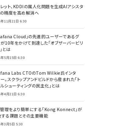
レット、KDDIの属人化問題を生成AIアシスタ
トの精度を高め解消へ
5年11月21日 6:30
rafana Cloud」の先進的ユーザーであるグ
ーが10年をかけて到達した「オブザーバービリ
」とは
5年5月15日 6:30
afana Labs CTOのTom Wilkie氏インタ
ュー。スクラップアンドビルドから産まれた「ト
ブルシューティングの民主化」とは
5年4月21日 6:30
I管理をより簡単にする「Kong Konnect」が
決する課題とその主要機能
5年3月5日 5:30