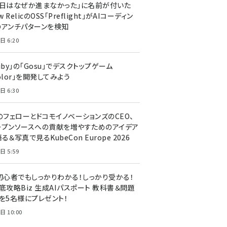
今日はなぜか進まなかった」に名前が付いた
New RelicのOSS「Preflight」がAIコーディン
のアンチパターンを検知
日 6:20
uby」の「Gosu」でデスクトップゲーム
olor」を開発してみよう
日 6:30
のフェローとドコモイノベーションズのCEO、
ープンソースへの貢献を増やすためのアイデア
る＆写真で見るKubeCon Europe 2026
日 5:59
T初心者でもしっかりわかる！しっかり受かる！
底攻略Biz 生成AIパスポート 教科書＆問題
』を5名様にプレゼント！
日 10:00