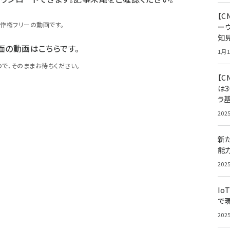
【
著作権フリーの動画です。
ー
知
画面の動画はこちらです。
1月1
で、そのままお待ちください。
【C
は3
ラ
202
新
能
202
Io
で
202