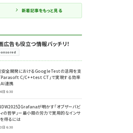
新着記事をもっと見る
画広告も役立つ情報バッチリ！
ponsored
安全開発におけるGoogleTestの活用を支
「Parasoft C/C++test CT」で実現する効率
AI連携
4日 6:30
NDW2025】Grafanaが明かす「オブザーバビ
ティの哲学」ー最小限の労力で実用的なインサ
トを得るには
3日 6:30