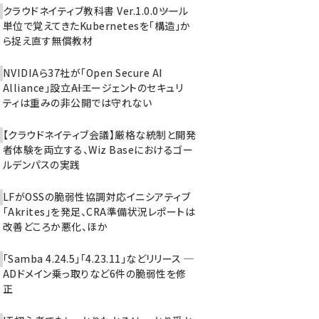
クラウドネイティブ教科書 Ver.1.0.0――ツール
単位で覚えてきたKubernetesを「構造」か
ら捉え直す無償教材
NVIDIAら37社が「Open Secure AI
Alliance」設立――AIエージェントのセキュリ
ティは重みの非公開では守れない
【クラウドネイティブ会議】厳格な統制と開発
者体験を両立する、Wiz Baseにおけるゴー
ルデンパスの実践
LFがOSSの脆弱性協調対応イニシアティブ
「Akrites」を発足、CRA準備状況レポートは
改善どころか悪化、ほか
「Samba 4.24.5」「4.23.11」などリリース ─
ADドメイン乗っ取りなど6件の脆弱性を修
正