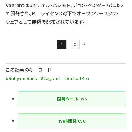
Vagrantはミッチェル・ハシモト、ジョン・ベンダーらによっ
て開発され、MITライセンスの下でオープンソースソフト
ウェアとして無償で配布されています。
1
2
Page
Page
次ページ
ペー
ジ
この記事のキーワード
送
#Ruby on Rails
#Vagrant
#VirtualBox
り
開発ツール
856
Web開発
696