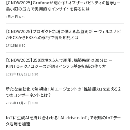
【CNDW2025】Grafanaが明かす「オブザーバビリティの哲学」ー
最小限の労力で実用的なインサイトを得るには
1月23日 6:30
【CNDW2025】プロダクト急増に備える基盤刷新 ーウェルスナビ
がECSからEKSへの移行で得た知見とは
1月15日 6:30
【CNDW2025】250環境を5人で運用、構築時間は30分に ー
KINTOテクノロジーズが語るインフラ基盤組織の作り方
2025年12月18日 6:30
新たな自動化で熱視線！ AIエージェントの「推論能力」を支える2
つのコンポーネントとは？
2025年11月28日 6:30
IoTに生成AIを掛け合わせる「AI-driven IoT」で現場のIoTデー
タ活用を加速