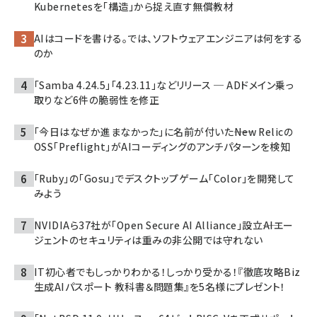
Kubernetesを「構造」から捉え直す無償教材
AIはコードを書ける。では、ソフトウェアエンジニアは何をする
のか
「Samba 4.24.5」「4.23.11」などリリース ─ ADドメイン乗っ
取りなど6件の脆弱性を修正
「今日はなぜか進まなかった」に名前が付いた――New Relicの
OSS「Preflight」がAIコーディングのアンチパターンを検知
「Ruby」の「Gosu」でデスクトップゲーム「Color」を開発して
みよう
NVIDIAら37社が「Open Secure AI Alliance」設立――AIエー
ジェントのセキュリティは重みの非公開では守れない
IT初心者でもしっかりわかる！しっかり受かる！『徹底攻略Biz
生成AIパスポート 教科書＆問題集』を5名様にプレゼント！