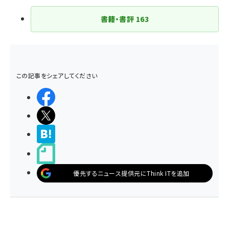
書籍・書評
163
この記事をシェアしてください
シェアする
ポストする
>ブクマする
noteで書く
優先するニュース提供元にThink ITを追加