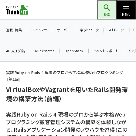
メ
Think IT（シンクイット）
イ
検索
MENU
ン
コ
連載・特集
ITインフラ
サーバー
ネットワーク
ストレージ
ン
テ
AI・人工知能
Kubernetes
OpenStack
イベントレポート
イン
ン
ツ
ai (2493)
に
実践Ruby on Rails 4 現場のプロから学ぶ本格Webプログラミング
第
1
回
加藤銘のチーム貢献～仲間と築いた勝利の絆～ (2314)
移
VirtualBoxやVagrantを用いたRails開発環
動
iot女子会 (2279)
境の構築方法（前編）
北海道をのんびり旅する晴山佳須夫のヒント集！ (2034)
drupal (1955)
実践Ruby on Rails 4 現場のプロから学ぶ本格Web
プログラミング顧客管理システムの構築を体験しなが
genai (1483)
ら、Railsアプリケーション開発のノウハウを習得！この
abc123 (1358)