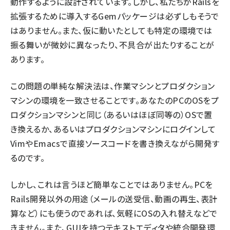
動作するように設計されています。しかし、私たちがRailsを
拡張するために導入するGemパッケージは必ずしもそうで
はありません。また、仮に動いたとしても特定の環境では
振る舞いが微妙に異なったり、不具合が出たりすることが
あります。
この問題の単純な解決法は、作業マシンとプロダクション
マシンの環境を一致させることです。あなたのPCのOSをプ
ロダクションマシンと同じ（あるいはほぼ同等の）OSで置
き換えるか、あるいはプロダクションマシンにログインして
VimやEmacsで直接ソースコードを書き換えながら開発す
るのです。
しかし、これは言うほど簡単なことではありません。PCを
Rails開発以外の用途（メールの送受信、動画の再生、表計
算など）にも使うのであれば、気軽にOSの入れ替えなどで
きません。また、GUIを持つテキストエディタや統合開発環