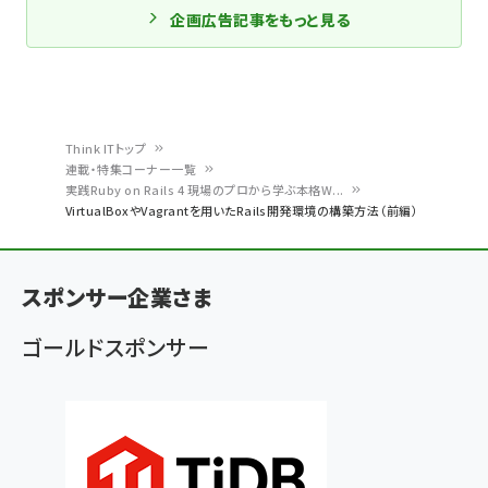
企画広告記事をもっと見る
Think ITトップ
連載・特集コーナー一覧
パ
実践Ruby on Rails 4 現場のプロから学ぶ本格W...
VirtualBoxやVagrantを用いたRails開発環境の構築方法（前編）
ン
く
ず
スポンサー企業さま
ゴールドスポンサー