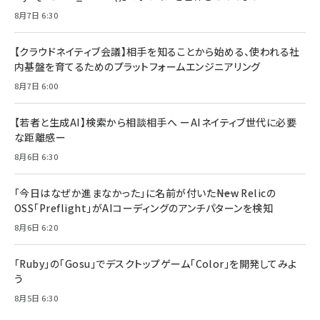
8月7日 6:30
【クラウドネイティブ会議】相手を知ることから始める、使われる社
内基盤を育てるためのプラットフォームエンジニアリング
8月7日 6:00
【若者と生成AI】検索から相談相手へ ーAIネイティブ世代に必要
な距離感ー
8月6日 6:30
「今日はなぜか進まなかった」に名前が付いた――New Relicの
OSS「Preflight」がAIコーディングのアンチパターンを検知
8月6日 6:20
「Ruby」の「Gosu」でデスクトップゲーム「Color」を開発してみよ
う
8月5日 6:30