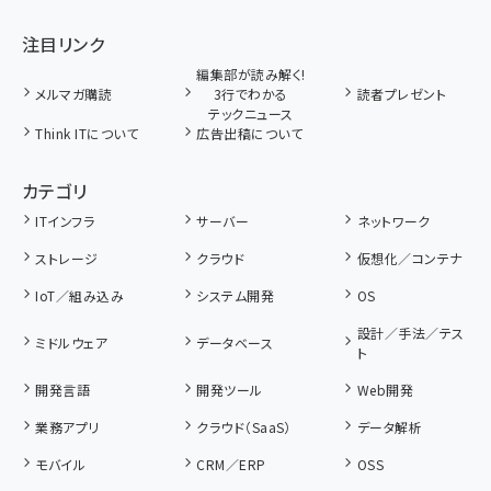
注目リンク
編集部が読み解く!
メルマガ購読
3行でわかる
読者プレゼント
テックニュース
Think ITについて
広告出稿について
カテゴリ
ITインフラ
サーバー
ネットワーク
ストレージ
クラウド
仮想化／コンテナ
IoT／組み込み
システム開発
OS
設計／手法／テス
ミドルウェア
データベース
ト
開発言語
開発ツール
Web開発
業務アプリ
クラウド（SaaS）
データ解析
モバイル
CRM／ERP
OSS