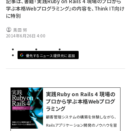
記事は、書籍『実践Ruby on Rails 4 現場のプロから
学ぶ本格Webプログラミング』の内容を、Think IT向け
ai crunch (1353)
に特別
黒田 努
2014年6月26日 4:00
優先するニュース提供元に追加
実践Ruby on Rails 4 現場の
プロから学ぶ本格Webプログ
ラミング
顧客管理システムの構築を体験しながら、
Railsアプリケーション開発のノウハウを習