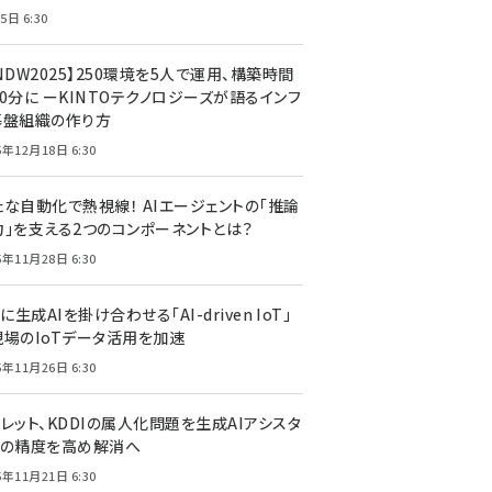
5日 6:30
NDW2025】250環境を5人で運用、構築時間
0分に ーKINTOテクノロジーズが語るインフ
基盤組織の作り方
5年12月18日 6:30
たな自動化で熱視線！ AIエージェントの「推論
力」を支える2つのコンポーネントとは？
5年11月28日 6:30
Tに生成AIを掛け合わせる「AI-driven IoT」
現場のIoTデータ活用を加速
5年11月26日 6:30
レット、KDDIの属人化問題を生成AIアシスタ
トの精度を高め解消へ
5年11月21日 6:30