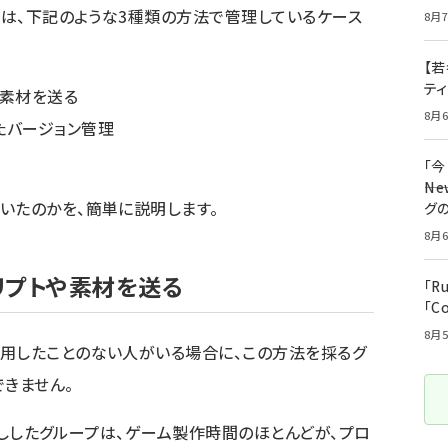
では、下記のような3種類の方法で管理しているケース
8月7
【若
テ
トや素材を送る
8月6
したバージョン管理
「
――
いたのかを、簡単に説明します。
グ
8月6
クリプトや素材を送る
「R
「C
8月5
用したことのない人がいる場合に、この方法を採るグ
できません。
け渡ししたグループは、ゲーム製作時間のほとんどが、プロ