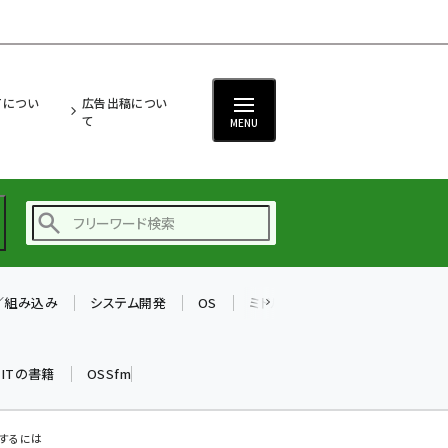
ITについ
広告出稿につい
て
MENU
T／組み込み
システム開発
OS
ミドルウェア
データベース
ai (2508)
加藤銘のチーム貢献～
k ITの書籍
OSSfm
仲間と築いた勝利の絆～
(2329)
iot女子会 (2295)
理するには