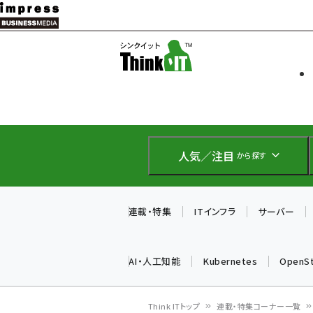
メ
イ
ソフト開発
Think IT
ン
企業IT
コ
製品導入
ン
Web担当者
EC担当者
テ
IoT・AI
ン
DCクラウド
人気／注目
から探す
研究・調査
ツ
エネルギー
に
ドローン
移
連載・特集
ITインフラ
サーバー
教育講座
動
AI・人工知能
Kubernetes
OpenS
Think ITトップ
連載・特集コーナー一覧