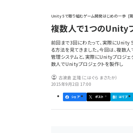
パ
Unity 5で取り組むゲーム開発はじめの一歩
ン
複数人で1つのUnit
く
ず
前回まで3回にわたって、実際にUnit
る方法を見てきました。今回は、複数人
管理システムと、実際にUnityプロジ
数人でUnityプロジェクトを製作し
古波倉 正隆（こはぐら まさたか）
2015年9月2日 17:00
シェア
ポスト
はてブ