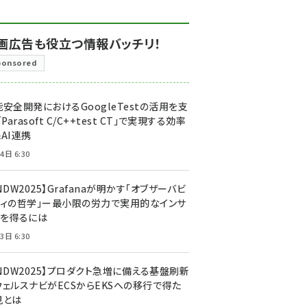
画広告も役立つ情報バッチリ！
ponsored
安全開発におけるGoogleTestの活用を支
「Parasoft C/C++test CT」で実現する効率
AI連携
4日 6:30
NDW2025】Grafanaが明かす「オブザーバビ
ティの哲学」ー最小限の労力で実用的なインサ
トを得るには
3日 6:30
CNDW2025】プロダクト急増に備える基盤刷新
ウェルスナビがECSからEKSへの移行で得た
見とは