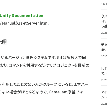
1月1
ty Documentation
【C
は3
t/Manual/AssetServer.html
ラ
202
管理
新
能
202
ているバージョン管理システムです。Gitは複数人で同
おり、コマンドを利用するだけでプロジェクトを最新の
Io
で
202
を利用したことのない人がグループにいると、まずバー
ない場合がほとんどなので、GameJam序盤では
アイ
ン
202