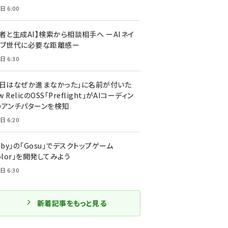
日 6:00
者と生成AI】検索から相談相手へ ーAIネイ
ィブ世代に必要な距離感ー
日 6:30
今日はなぜか進まなかった」に名前が付いた
New RelicのOSS「Preflight」がAIコーディン
のアンチパターンを検知
日 6:20
uby」の「Gosu」でデスクトップゲーム
olor」を開発してみよう
日 6:30
新着記事をもっと見る