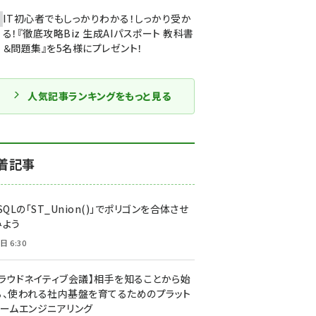
IT初心者でもしっかりわかる！しっかり受か
る！『徹底攻略Biz 生成AIパスポート 教科書
＆問題集』を5名様にプレゼント！
人気記事ランキングをもっと見る
着記事
SQLの「ST_Union()」でポリゴンを合体させ
みよう
日 6:30
クラウドネイティブ会議】相手を知ることから始
る、使われる社内基盤を育てるためのプラット
ォームエンジニアリング