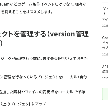
eJamなどのゲーム製作イベントだけでなく、様々な
「G
方を覚えることをオススメします。
リ
ティ
202
ェクトを管理する（version管理
Gr
）
ビ
ラ
202
ロジェクト管理を行う前に、まず最低限押さえておきた
AP
解
ン管理を行なっているプロジェクトをローカル（自分
202
追加した素材やファイルの変更点をローカルで保存
バ上のプロジェクトにアップ