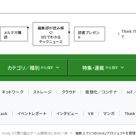
（シンクイット）
編集部が読み解
Think 
メルマガ購
く!
読者プレゼン
て
読
3行でわかる
ト
テックニュース
カテゴリ／種別
特集・連載
から探す
から探す
ネットワーク
ストレージ
クラウド
仮想化／コンテナ
Io
tack
イベントレポート
インタビュー
VR
マンガ
Thin
Unity 5で取り組むゲーム開発はじめの一歩
複数人で1つのUnityプロジェクトを管