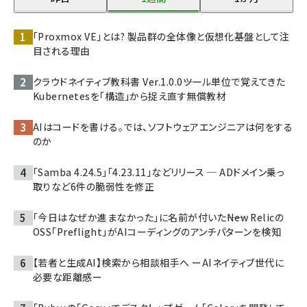
「Proxmox VE」とは? 製品群の全体像と仮想化基盤として注
目される理由
クラウドネイティブ教科書 Ver.1.0.0――ツール単位で覚えてきた
Kubernetesを「構造」から捉え直す無償教材
AIはコードを書ける。では、ソフトウェアエンジニアは何をする
のか
「Samba 4.24.5」「4.23.11」などリリース ─ ADドメイン乗っ
取りなど6件の脆弱性を修正
「今日はなぜか進まなかった」に名前が付いた――New Relicの
OSS「Preflight」がAIコーディングのアンチパターンを検知
【若者と生成AI】検索から相談相手へ ーAIネイティブ世代に
必要な距離感ー