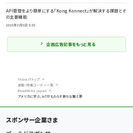
API管理をより簡単にする「Kong Konnect」が解決する課題とそ
の主要機能
2025年3月5日 5:30
企画広告記事をもっと見る
Think ITトップ
連載・特集コーナー一覧
パ
ReadWrite Japan
アメリカに学ぶ、IoTがもたらす新たな職と夢
ン
く
ず
スポンサー企業さま