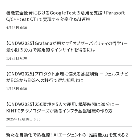
機能安全開発におけるGoogleTestの活用を支援!「Parasoft
C/C++test CT」で実現する効率化＆AI連携
4月14日 6:30
【CNDW2025】Grafanaが明かす「オブザーバビリティの哲学」ー
最小限の労力で実用的なインサイトを得るには
1月23日 6:30
【CNDW2025】プロダクト急増に備える基盤刷新 ーウェルスナビ
がECSからEKSへの移行で得た知見とは
1月15日 6:30
【CNDW2025】250環境を5人で運用、構築時間は30分に ー
KINTOテクノロジーズが語るインフラ基盤組織の作り方
2025年12月18日 6:30
新たな自動化で熱視線！ AIエージェントの「推論能力」を支える2