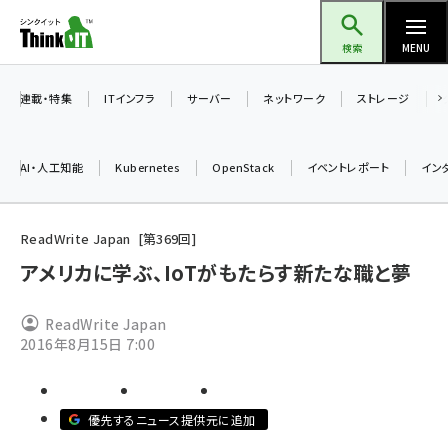
メ
Think IT（シンクイット）
イ
検索
MENU
ン
コ
連載・特集
ITインフラ
サーバー
ネットワーク
ストレージ
ン
テ
AI・人工知能
Kubernetes
OpenStack
イベントレポート
イン
ン
ツ
ai (2508)
に
ReadWrite Japan
第
369
回
加藤銘のチーム貢献～仲間と築いた勝利の絆～ (2329)
移
アメリカに学ぶ、IoTがもたらす新たな職と夢
動
iot女子会 (2295)
ReadWrite Japan
北海道をのんびり旅する晴山佳須夫のヒント集！ (2050)
2016年8月15日 7:00
drupal (1966)
genai (1494)
優先するニュース提供元に追加
abc123 (1371)