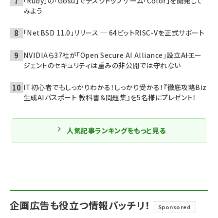
「Ruby」の「Gosu」でデスクトップゲーム「Color」を開発して
みよう
「NetBSD 11.0」リリース ─ 64ビットRISC-Vを正式サポート
NVIDIAら37社が「Open Secure AI Alliance」設立――AIエー
ジェントのセキュリティは重みの非公開では守れない
IT初心者でもしっかりわかる！しっかり受かる！『徹底攻略Biz
生成AIパスポート 教科書＆問題集』を5名様にプレゼント！
人気記事ランキングをもっと見る
企画広告も役立つ情報バッチリ！
Sponsored