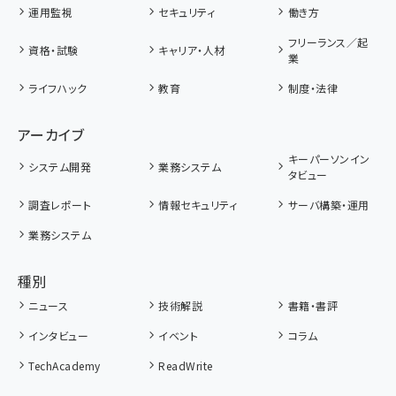
運用監視
セキュリティ
働き方
フリーランス／起
資格・試験
キャリア・人材
業
ライフハック
教育
制度・法律
アーカイブ
キーパーソンイン
システム開発
業務システム
タビュー
調査レポート
情報セキュリティ
サーバ構築・運用
業務システム
種別
ニュース
技術解説
書籍・書評
インタビュー
イベント
コラム
TechAcademy
ReadWrite