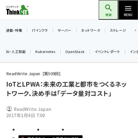
メ
Think IT（シンクイット）
イ
検索
MENU
ン
コ
連載・特集
ITインフラ
サーバー
ネットワーク
ストレージ
ン
テ
AI・人工知能
Kubernetes
OpenStack
イベントレポート
イン
ン
ツ
ai (2513)
に
ReadWrite Japan
第
509
回
加藤銘のチーム貢献～仲間と築いた勝利の絆～ (2338)
移
IoTとLPWA：未来の工業と都市をつくるネッ
動
トワーク、決め手は「データ量対コスト」
iot女子会 (2299)
北海道をのんびり旅する晴山佳須夫のヒント集！ (2060)
ReadWrite Japan
drupal (1973)
2017年1月4日 7:00
genai (1501)
abc123 (1376)