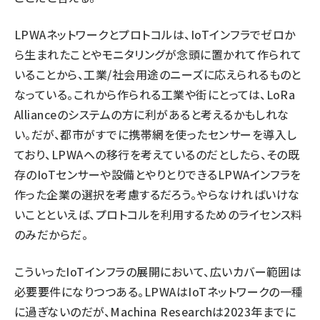
LPWAネットワークとプロトコルは、IoTインフラでゼロか
ら生まれたことやモニタリングが念頭に置かれて作られて
いることから、工業/社会用途のニーズに応えられるものと
なっている。これから作られる工業や街にとっては、LoRa
Allianceのシステムの方に利があると考えるかもしれな
い。だが、都市がすでに携帯網を使ったセンサーを導入し
ており、LPWAへの移行を考えているのだとしたら、その既
存のIoTセンサーや設備とやりとりできるLPWAインフラを
作った企業の選択を考慮するだろう。やらなければいけな
いことといえば、プロトコルを利用するためのライセンス料
のみだからだ。
こういったIoTインフラの展開において、広いカバー範囲は
必要要件になりつつある。LPWAはIoTネットワークの一種
に過ぎないのだが、
Machina Researchは2023年までに