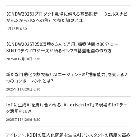
【CNDW2025】プロダクト急増に備える基盤刷新 ーウェルスナビ
がECSからEKSへの移行で得た知見とは
1月15日 6:30
【CNDW2025】250環境を5人で運用、構築時間は30分に ー
KINTOテクノロジーズが語るインフラ基盤組織の作り方
2025年12月18日 6:30
新たな自動化で熱視線！ AIエージェントの「推論能力」を支える2
つのコンポーネントとは？
2025年11月28日 6:30
IoTに生成AIを掛け合わせる「AI-driven IoT」で現場のIoTデー
タ活用を加速
2025年11月26日 6:30
アイレット、KDDIの属人化問題を生成AIアシスタントの精度を高め