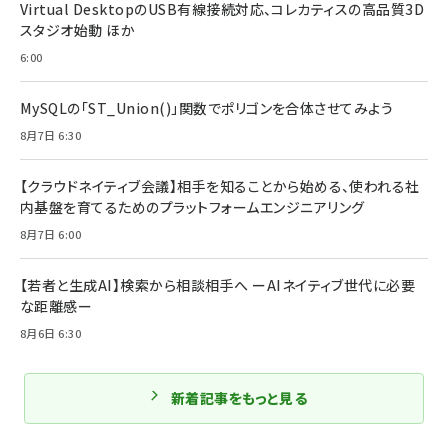
Virtual DesktopのUSB有線接続対応、コレカティスの高品質3D
スタジオ始動 ほか
6:00
MySQLの「ST_Union()」関数でポリゴンを合体させてみよう
8月7日 6:30
【クラウドネイティブ会議】相手を知ることから始める、使われる社
内基盤を育てるためのプラットフォームエンジニアリング
8月7日 6:00
【若者と生成AI】検索から相談相手へ ーAIネイティブ世代に必要
な距離感ー
8月6日 6:30
新着記事をもっと見る