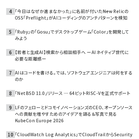
「今日はなぜか進まなかった」に名前が付いた――New Relicの
OSS「Preflight」がAIコーディングのアンチパターンを検知
「Ruby」の「Gosu」でデスクトップゲーム「Color」を開発して
みよう
【若者と生成AI】検索から相談相手へ ーAIネイティブ世代に
必要な距離感ー
AIはコードを書ける。では、ソフトウェアエンジニアは何をする
のか
「NetBSD 11.0」リリース ─ 64ビットRISC-Vを正式サポート
LFのフェローとドコモイノベーションズのCEO、オープンソース
への貢献を増やすためのアイデアを語る＆写真で見る
KubeCon Europe 2026
「CloudWatch Log Analytics」でCloudTrailからSecurity