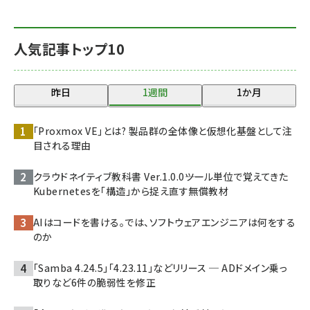
人気記事トップ10
昨日
1週間
1か月
「Proxmox VE」とは? 製品群の全体像と仮想化基盤として注
目される理由
クラウドネイティブ教科書 Ver.1.0.0――ツール単位で覚えてきた
Kubernetesを「構造」から捉え直す無償教材
AIはコードを書ける。では、ソフトウェアエンジニアは何をする
のか
「Samba 4.24.5」「4.23.11」などリリース ─ ADドメイン乗っ
取りなど6件の脆弱性を修正