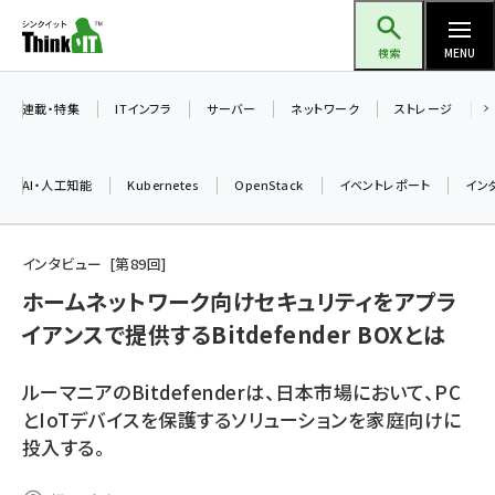
メ
Think IT（シンクイット）
イ
検索
MENU
ン
コ
連載・特集
ITインフラ
サーバー
ネットワーク
ストレージ
ン
テ
AI・人工知能
Kubernetes
OpenStack
イベントレポート
イン
ン
ツ
ai (2508)
に
インタビュー
第
89
回
加藤銘のチーム貢献～仲間と築いた勝利の絆～ (2329)
移
ホームネットワーク向けセキュリティをアプラ
動
イアンスで提供するBitdefender BOXとは
iot女子会 (2295)
北海道をのんびり旅する晴山佳須夫のヒント集！ (2050)
ルーマニアのBitdefenderは、日本市場において、PC
drupal (1966)
とIoTデバイスを保護するソリューションを家庭向けに
投入する。
genai (1494)
abc123 (1371)