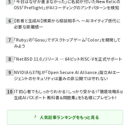
「今日はなぜか進まなかった」に名前が付いた――New Relicの
OSS「Preflight」がAIコーディングのアンチパターンを検知
【若者と生成AI】検索から相談相手へ ーAIネイティブ世代に
必要な距離感ー
「Ruby」の「Gosu」でデスクトップゲーム「Color」を開発して
みよう
「NetBSD 11.0」リリース ─ 64ビットRISC-Vを正式サポート
NVIDIAら37社が「Open Secure AI Alliance」設立――AIエー
ジェントのセキュリティは重みの非公開では守れない
IT初心者でもしっかりわかる！しっかり受かる！『徹底攻略Biz
生成AIパスポート 教科書＆問題集』を5名様にプレゼント！
人気記事ランキングをもっと見る