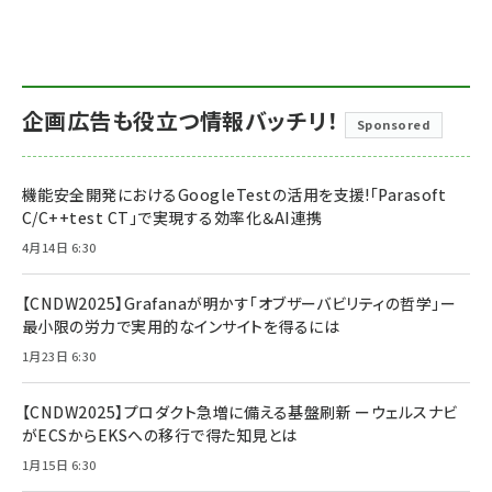
企画広告も役立つ情報バッチリ！
Sponsored
機能安全開発におけるGoogleTestの活用を支援!「Parasoft
C/C++test CT」で実現する効率化＆AI連携
4月14日 6:30
【CNDW2025】Grafanaが明かす「オブザーバビリティの哲学」ー
最小限の労力で実用的なインサイトを得るには
1月23日 6:30
【CNDW2025】プロダクト急増に備える基盤刷新 ーウェルスナビ
がECSからEKSへの移行で得た知見とは
1月15日 6:30