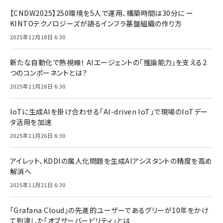
【CNDW2025】250環境を5人で運用、構築時間は30分に ー
KINTOテクノロジーズが語るインフラ基盤組織の作り方
2025年12月18日 6:30
新たな自動化で熱視線！ AIエージェントの「推論能力」を支える2
つのコンポーネントとは？
2025年11月28日 6:30
IoTに生成AIを掛け合わせる「AI-driven IoT」で現場のIoTデー
タ活用を加速
2025年11月26日 6:30
アイレット、KDDIの属人化問題を生成AIアシスタントの精度を高め
解消へ
2025年11月21日 6:30
「Grafana Cloud」の先進的ユーザーであるグリーが10年をかけ
て到達した「オブザーバービリティ」とは