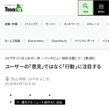
メ
Think IT（シンクイット）
イ
検索
MENU
ン
コ
連載・特集
ITインフラ
サーバー
ネットワーク
ストレージ
ン
テ
AI・人工知能
Kubernetes
OpenStack
イベントレポート
イン
ン
ツ
ai (2486)
に
UXデザインはじめの一歩 ーインタビュー技術を磨こう！
第
2
回
加藤銘のチーム貢献～仲間と築いた勝利の絆～ (2308)
移
ユーザーの「意見」ではなく「行動」に注目する
動
iot女子会 (2273)
羽山 祥樹 （はやま よしき）
北海道をのんびり旅する晴山佳須夫のヒント集！ (2025)
2020年4月7日 6:30
drupal (1947)
genai (1477)
優先するニュース提供元に追加
abc123 (1352)