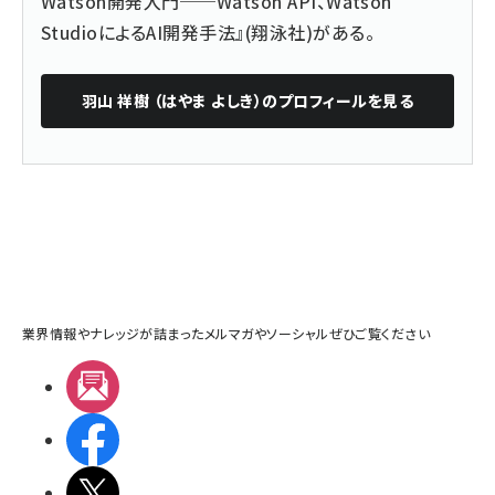
Watson開発入門──Watson API、Watson
StudioによるAI開発手法』(翔泳社)がある。
羽山 祥樹 （はやま よしき）
のプロフィールを見る
業界情報やナレッジが詰まったメルマガやソーシャルぜひご覧ください
メルマガ
Facebook
X(エックス)