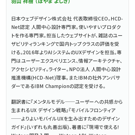
羽山 祥樹 （はやま よしき）
日本ウェブデザイン株式会社 代表取締役CEO。HCD-
Net認定 人間中心設計専門家。使いやすいプロダク
トを作る専門家。担当したウェブサイトが、雑誌のユー
ザビリティランキングで国内トップクラスの評価を受
ける。2016年よりAIシステムのUXデザインを担当。専
門はユーザーエクスペリエンス、情報アーキテクチャ、
アクセシビリティ。ライター。NPO法人 人間中心設計
推進機構(HCD-Net)理事。またIBMの社外アンバサ
ダーであるIBM Championの認定を受ける。
翻訳書に『メンタルモデル──ユーザーへの共感から
生まれるUX デザイン戦略』『モバイルフロンティア
──よりよいモバイルUXを生み出すためのデザイン
ガイド』(いずれも丸善出版)、著書に『現場で使える!