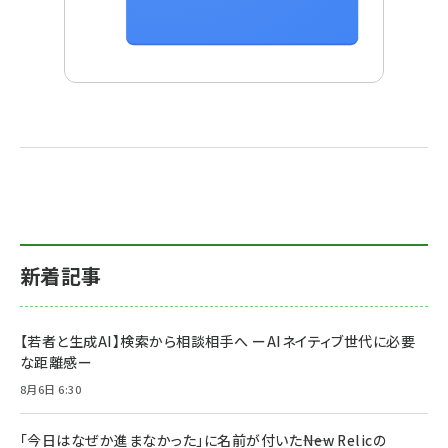
新着記事
【若者と生成AI】検索から相談相手へ ーAIネイティブ世代に必要
な距離感ー
8月6日 6:30
「今日はなぜか進まなかった」に名前が付いた――New Relicの