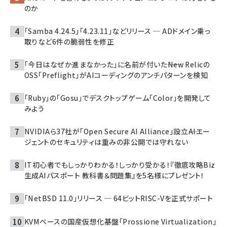
のか
「Samba 4.24.5」「4.23.11」などリリース ─ ADドメイン乗っ
取りなど6件の脆弱性を修正
「今日はなぜか進まなかった」に名前が付いた――New Relicの
OSS「Preflight」がAIコーディングのアンチパターンを検知
「Ruby」の「Gosu」でデスクトップゲーム「Color」を開発して
みよう
NVIDIAら37社が「Open Secure AI Alliance」設立――AIエー
ジェントのセキュリティは重みの非公開では守れない
IT初心者でもしっかりわかる！しっかり受かる！『徹底攻略Biz
生成AIパスポート 教科書＆問題集』を5名様にプレゼント！
「NetBSD 11.0」リリース ─ 64ビットRISC-Vを正式サポート
KVMベースの国産仮想化基盤「Prossione Virtualization」