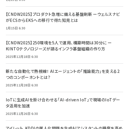
【CNDW2025】プロダクト急増に備える基盤刷新 ーウェルスナビ
がECSからEKSへの移行で得た知見とは
1月15日 6:30
【CNDW2025】250環境を5人で運用、構築時間は30分に ー
KINTOテクノロジーズが語るインフラ基盤組織の作り方
2025年12月18日 6:30
新たな自動化で熱視線！ AIエージェントの「推論能力」を支える2
つのコンポーネントとは？
2025年11月28日 6:30
IoTに生成AIを掛け合わせる「AI-driven IoT」で現場のIoTデー
タ活用を加速
2025年11月26日 6:30
アイレット、KDDIの属人化問題を生成AIアシスタントの精度を高め