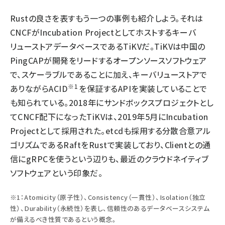
Rustの良さを表すもう一つの事例も紹介しよう。それは
CNCFがIncubation Projectとしてホストするキーバ
リューストアデータベースであるTiKVだ。TiKVは中国の
PingCAPが開発をリードするオープンソースソフトウェア
で、スケーラブルであることに加え、キーバリューストアで
※1
ありながらACID
を保証するAPIを実装していることで
も知られている。2018年にサンドボックスプロジェクトとし
てCNCF配下になったTiKVは、2019年5月にIncubation
Projectとして採用された。etcdも採用する分散合意アル
ゴリズムであるRaftをRustで実装しており、Clientとの通
信にgRPCを使うという辺りも、最近のクラウドネイティブ
ソフトウェアという印象だ。
※1：Atomicity（原子性）、Consistency（一貫性）、Isolation（独立
性）、Durability（永続性）を表し、信頼性のあるデータベースシステム
が備えるべき性質であるという概念。