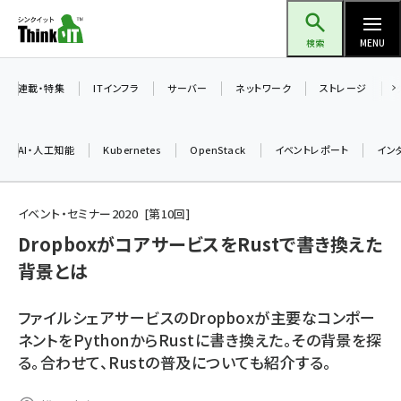
メ
Think IT（シンクイット）
イ
検索
MENU
ン
コ
連載・特集
ITインフラ
サーバー
ネットワーク
ストレージ
ン
テ
AI・人工知能
Kubernetes
OpenStack
イベントレポート
イン
ン
ツ
ai (2480)
に
イベント・セミナー2020
第
10
回
加藤銘のチーム貢献～仲間と築いた勝利の絆～ (2304)
移
DropboxがコアサービスをRustで書き換えた
動
背景とは
iot女子会 (2263)
北海道をのんびり旅する晴山佳須夫のヒント集！ (2017)
ファイルシェアサービスのDropboxが主要なコンポー
drupal (1940)
ネントをPythonからRustに書き換えた。その背景を探
る。合わせて、Rustの普及についても紹介する。
genai (1473)
ai crunch (1347)