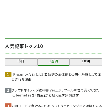
人気記事トップ10
昨日
1週間
1か月
「Proxmox VE」とは? 製品群の全体像と仮想化基盤として注
目される理由
クラウドネイティブ教科書 Ver.1.0.0――ツール単位で覚えてきた
Kubernetesを「構造」から捉え直す無償教材
AIはコードを書ける。では、ソフトウェアエンジニアは何をする