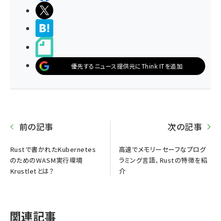
ポストする
>ブクマする
noteで書く
優先するニュース提供元にThink ITを追加
前の記事
次の記事
Rustで書かれたKubernetes
高速でメモリーセーフなプログ
のためのWASM実行環境
ラミング言語、Rustの特徴を紹
Krustletとは？
介
関連記事