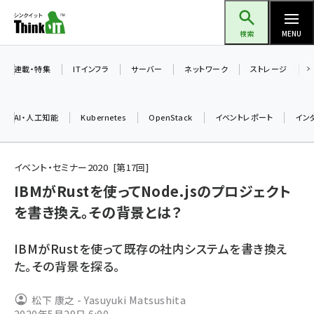
メ
Think IT（シンクイット）
イ
検索
MENU
ン
コ
連載・特集
ITインフラ
サーバー
ネットワーク
ストレージ
ン
テ
AI・人工知能
Kubernetes
OpenStack
イベントレポート
イン
ン
ツ
ai (2486)
に
イベント・セミナー2020
第
17
回
加藤銘のチーム貢献～仲間と築いた勝利の絆～ (2308)
移
IBMがRustを使ってNode.jsのプロジェクト
動
を書き換え。その背景とは？
iot女子会 (2273)
北海道をのんびり旅する晴山佳須夫のヒント集！ (2025)
IBMがRustを使って既存の社内システムを書き換え
drupal (1947)
た。その背景を探る。
genai (1477)
松下 康之 - Yasuyuki Matsushita
abc123 (1352)