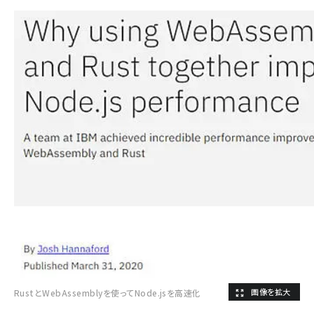
RustとWebAssemblyを使ってNode.jsを高速化