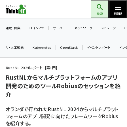
メ
Think IT（シンクイット）
イ
検索
MENU
ン
コ
連載・特集
ITインフラ
サーバー
ネットワーク
ストレージ
ン
テ
AI・人工知能
Kubernetes
OpenStack
イベントレポート
イン
ン
ツ
ai (2497)
に
RustNL 2024レポート
第
1
回
加藤銘のチーム貢献～仲間と築いた勝利の絆～ (2315)
移
RustNLからマルチプラットフォームのアプリ
動
開発のためのツールRobiusのセッションを紹
iot女子会 (2281)
介
北海道をのんびり旅する晴山佳須夫のヒント集！ (2037)
drupal (1956)
オランダで行われたRustNL 2024からマルチプラット
フォームのアプリ開発に向けたフレームワークRobius
genai (1484)
を紹介する。
abc123 (1360)