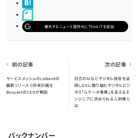
>ブクマする
noteで書く
優先するニュース提供元にThink ITを追加
前の記事
次の記事
サービスメッシュのLinkerdの
日立のAIなどデジタル技術を活
最新リリースと将来計画を
用しDXに取り組むデジタルビジ
BuoyantのCEOが解説
ネス「ルマーダ事業」を支えるエ
ンジニアに求められる人財像と
は
バックナンバー