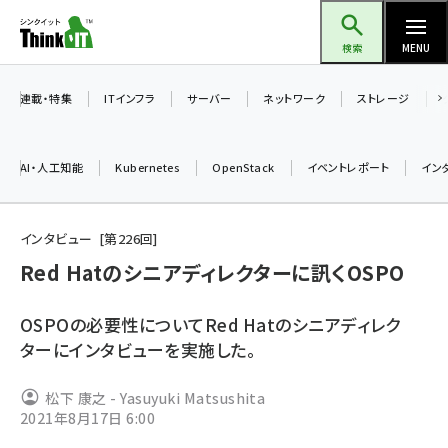
メ
Think IT（シンクイット）
イ
検索
MENU
ン
コ
連載・特集
ITインフラ
サーバー
ネットワーク
ストレージ
ン
テ
AI・人工知能
Kubernetes
OpenStack
イベントレポート
イン
ン
ツ
ai (2480)
に
インタビュー
第
226
回
加藤銘のチーム貢献～仲間と築いた勝利の絆～ (2304)
移
Red Hatのシニアディレクターに訊くOSPO
動
iot女子会 (2263)
OSPOの必要性についてRed Hatのシニアディレク
北海道をのんびり旅する晴山佳須夫のヒント集！ (2017)
ターにインタビューを実施した。
drupal (1940)
松下 康之 - Yasuyuki Matsushita
genai (1473)
2021年8月17日 6:00
ai crunch (1347)