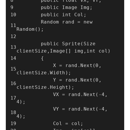
        public float VX, VY;
        public Image Img;
        public int Col;
        Random rand = new 
Random();
        public Sprite(Size 
clientSize,Image[] img,int col)
        {
            X = rand.Next(0, 
clientSize.Width);
            Y = rand.Next(0, 
clientSize.Height);
            VX = rand.Next(-4, 
4);
            VY = rand.Next(-4, 
4);
            Col = col;