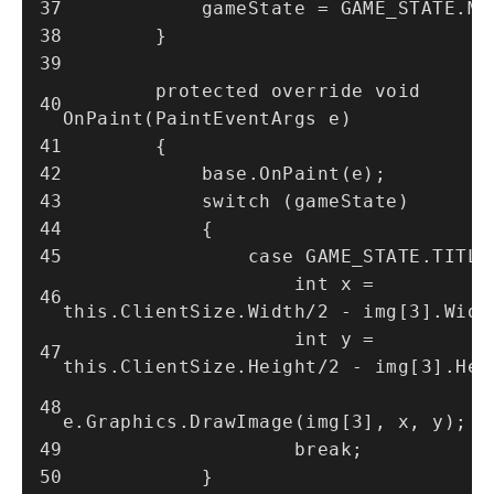
            gameState = GAME_STATE
        }
        protected override void 
OnPaint(PaintEventArgs e)
        {
            base.OnPaint(e);
            switch (gameState)
            {
                case GAME_STATE.TITL
                    int x = 
this.ClientSize.Width/2 - img[3].Widt
                    int y = 
this.ClientSize.Height/2 - img[3].Hei
e.Graphics.DrawImage(img[3], x, y);
                    break;
            }