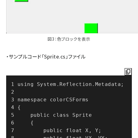
図3：色ブロックを表示
・サンプルコード「Sprite.cs」ファイル
using System.Reflection.Metadata;
namespace colorCSForms
{
    public class Sprite
    {
        public float X, Y;