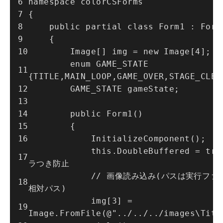
namespace colorCSForms
{
    public partial class Form1 : Form
    {
        Image[] img = new Image[4];
        enum GAME_STATE 
{TITLE,MAIN_LOOP,GAME_OVER,STAGE_CLEA
        GAME_STATE gameState;
        public Form1()
        {
            InitializeComponent();
            this.DoubleBuffered = true; // チ
ラつき防止
            // 画像読み込み(パスは実行ファイルからの
相対パス)
            img[3] = 
Image.FromFile(@"../../../images\Titl