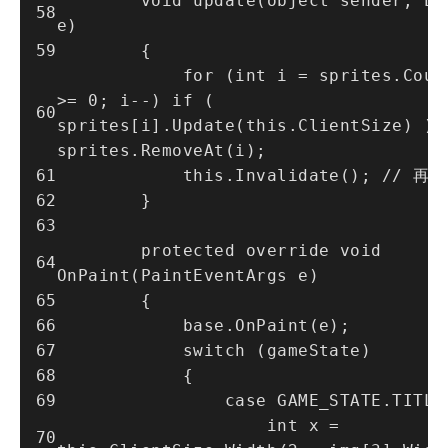
        void update(object sender, EventArgs 
e)
        {
            for (int i = sprites.Count - 1; i 
>= 0; i--) if ( 
sprites[i].Update(this.ClientSize) ) 
sprites.RemoveAt(i);
            this.Invalidate(); // 再
        }
        protected override void 
OnPaint(PaintEventArgs e)
        {
            base.OnPaint(e);
            switch (gameState)
            {
                case GAME_STATE.TITL
                    int x = 