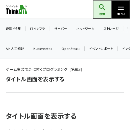
メ
Think IT（シンクイット）
イ
検索
MENU
ン
コ
連載・特集
ITインフラ
サーバー
ネットワーク
ストレージ
ン
テ
AI・人工知能
Kubernetes
OpenStack
イベントレポート
イン
ン
ツ
ai (2497)
に
ゲーム実装で身に付くプログラミング
第
6
回
加藤銘のチーム貢献～仲間と築いた勝利の絆～ (2315)
移
タイトル画面を表示する
動
iot女子会 (2281)
北海道をのんびり旅する晴山佳須夫のヒント集！ (2037)
drupal (1955)
タイトル画面を表示する
genai (1484)
abc123 (1360)