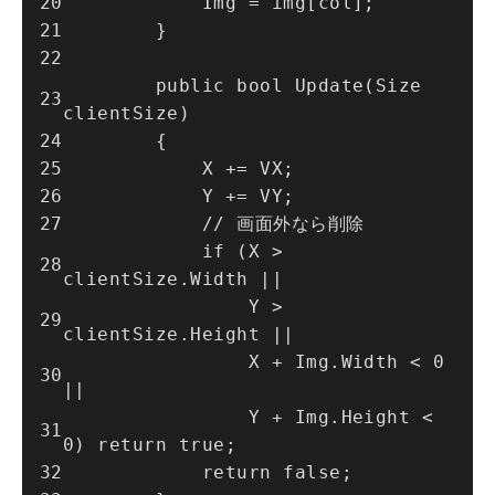
            Img = img[col];
        }
        public bool Update(Size 
clientSize)
        {
            X += VX;
            Y += VY;
            // 画面外なら削除
            if (X > 
clientSize.Width ||
                Y > 
clientSize.Height ||
                X + Img.Width < 0 
||
                Y + Img.Height < 
0) return true;
            return false;