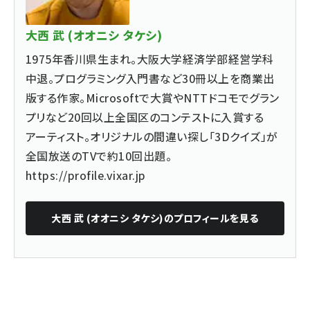
大西 武 (オオニシ タケシ)
1975年香川県生まれ。大阪大学経済学部経営学科
中退。プログラミング入門書など30冊以上を商業出
版する作家。Microsoftで大賞やNTTドコモでグラン
プリなど20回以上全国区のコンテストに入賞する
アーティスト。オリジナルの間違い探し「3Dクイズ」が
全国放送のTVで約10回出題。
https://profile.vixar.jp
大西 武 (オオニシ タケシ)
のプロフィールを見る