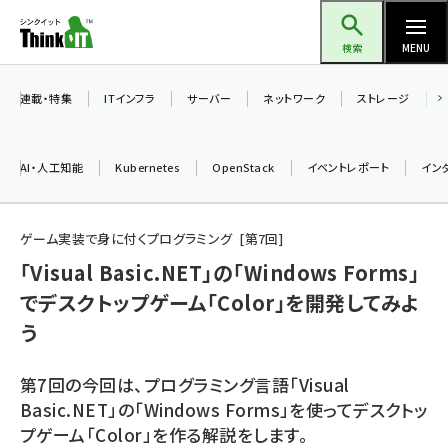
メ
Think IT（シンクイット）
イ
検索
MENU
ン
コ
連載・特集
ITインフラ
サーバー
ネットワーク
ストレージ
ン
テ
AI・人工知能
Kubernetes
OpenStack
イベントレポート
イン
ン
ツ
ai (2497)
に
ゲーム実装で身に付くプログラミング
第
7
回
加藤銘のチーム貢献～仲間と築いた勝利の絆～ (2315)
移
「Visual Basic.NET」の「Windows Forms」
動
でデスクトップゲーム「Color」を開発してみよ
iot女子会 (2281)
う
北海道をのんびり旅する晴山佳須夫のヒント集！ (2037)
drupal (1956)
第7回の今回は、プログラミング言語「Visual
Basic.NET」の「Windows Forms」を使ってデスクトッ
genai (1484)
プゲーム「Color」を作る解説をします。
abc123 (1360)