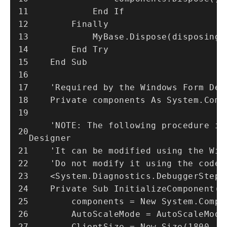
            End If
        Finally
            MyBase.Dispose(disposing)
        End Try
    End Sub
    'Required by the Windows Form De
    Private components As System.Co
    'NOTE: The following procedure is required by the Windows Form 
Designer
    'It can be modified using the W
    'Do not modify it using the code
    <System.Diagnostics.DebuggerStep
    Private Sub InitializeComponent()
        components = New System.C
        AutoScaleMode = AutoScaleMod
        ClientSize = New Size(1800, 