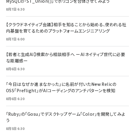
MySQLの「ST_Union()」でポリゴンを合体させてみよう
8月7日 6:30
【クラウドネイティブ会議】相手を知ることから始める、使われる社
内基盤を育てるためのプラットフォームエンジニアリング
8月7日 6:00
【若者と生成AI】検索から相談相手へ ーAIネイティブ世代に必要
な距離感ー
8月6日 6:30
「今日はなぜか進まなかった」に名前が付いた――New Relicの
OSS「Preflight」がAIコーディングのアンチパターンを検知
8月6日 6:20
「Ruby」の「Gosu」でデスクトップゲーム「Color」を開発してみよ
う
8月5日 6:30