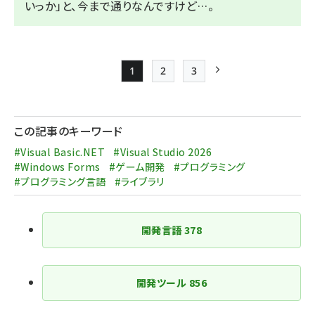
いっか」と、今まで通りなんですけど…。
1
2
3
Page
Page
Page
次ページ
ペー
ジ
この記事のキーワード
送
#Visual Basic.NET
#Visual Studio 2026
り
#Windows Forms
#ゲーム開発
#プログラミング
#プログラミング言語
#ライブラリ
開発言語
378
開発ツール
856