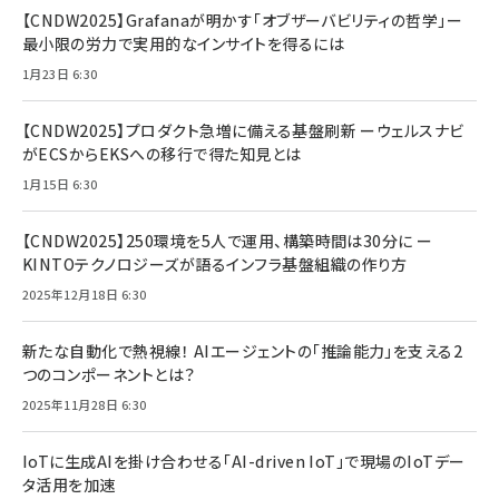
【CNDW2025】Grafanaが明かす「オブザーバビリティの哲学」ー
最小限の労力で実用的なインサイトを得るには
1月23日 6:30
【CNDW2025】プロダクト急増に備える基盤刷新 ーウェルスナビ
がECSからEKSへの移行で得た知見とは
1月15日 6:30
【CNDW2025】250環境を5人で運用、構築時間は30分に ー
KINTOテクノロジーズが語るインフラ基盤組織の作り方
2025年12月18日 6:30
新たな自動化で熱視線！ AIエージェントの「推論能力」を支える2
つのコンポーネントとは？
2025年11月28日 6:30
IoTに生成AIを掛け合わせる「AI-driven IoT」で現場のIoTデー
タ活用を加速