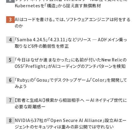
Kubernetesを「構造」から捉え直す無償教材
AIはコードを書ける。では、ソフトウェアエンジニアは何をする
のか
「Samba 4.24.5」「4.23.11」などリリース ─ ADドメイン乗っ
取りなど6件の脆弱性を修正
「今日はなぜか進まなかった」に名前が付いた――New Relicの
OSS「Preflight」がAIコーディングのアンチパターンを検知
「Ruby」の「Gosu」でデスクトップゲーム「Color」を開発して
みよう
【若者と生成AI】検索から相談相手へ ーAIネイティブ世代に
必要な距離感ー
NVIDIAら37社が「Open Secure AI Alliance」設立――AIエー
ジェントのセキュリティは重みの非公開では守れない