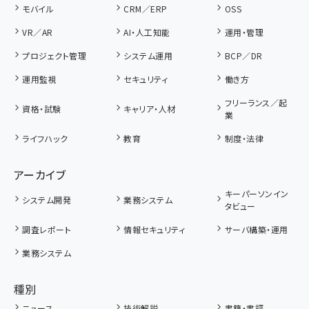
モバイル
CRM／ERP
OSS
VR／AR
AI・人工知能
運用・管理
プロジェクト管理
システム運用
BCP／DR
運用監視
セキュリティ
働き方
フリーランス／起
資格・試験
キャリア・人材
業
ライフハック
教育
制度・法律
アーカイブ
キーパーソンイン
システム開発
業務システム
タビュー
調査レポート
情報セキュリティ
サーバ構築・運用
業務システム
種別
ニュース
技術解説
書籍・書評