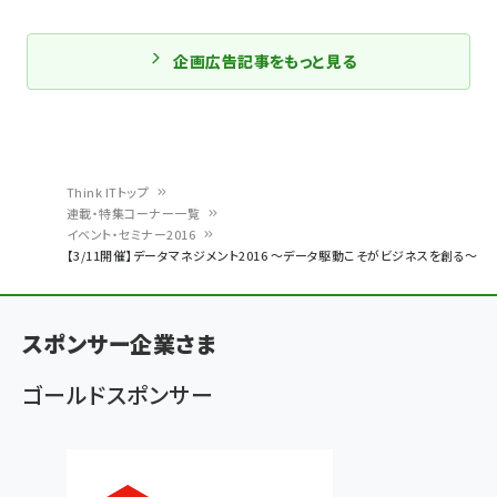
企画広告記事をもっと見る
Think ITトップ
連載・特集コーナー一覧
パ
イベント・セミナー2016
【3/11開催】データマネジメント2016 ～データ駆動こそがビジネスを創る～
ン
く
ず
スポンサー企業さま
ゴールドスポンサー