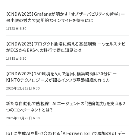
【CNDW2025】Grafanaが明かす「オブザーバビリティの哲学」ー
最小限の労力で実用的なインサイトを得るには
1月23日 6:30
【CNDW2025】プロダクト急増に備える基盤刷新 ーウェルスナビ
がECSからEKSへの移行で得た知見とは
1月15日 6:30
【CNDW2025】250環境を5人で運用、構築時間は30分に ー
KINTOテクノロジーズが語るインフラ基盤組織の作り方
2025年12月18日 6:30
新たな自動化で熱視線！ AIエージェントの「推論能力」を支える2
つのコンポーネントとは？
2025年11月28日 6:30
IoTに生成AIを掛け合わせる「AI-driven IoT」で現場のIoTデー