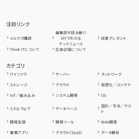
注目リンク
編集部が読み解く!
メルマガ購読
3行でわかる
読者プレゼント
テックニュース
Think ITについて
広告出稿について
カテゴリ
ITインフラ
サーバー
ネットワーク
ストレージ
クラウド
仮想化／コンテナ
IoT／組み込み
システム開発
OS
設計／手法／テス
ミドルウェア
データベース
ト
開発言語
開発ツール
Web開発
業務アプリ
クラウド（SaaS）
データ解析