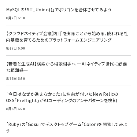
MySQLの「ST_Union()」でポリゴンを合体させてみよう
8月7日 6:30
【クラウドネイティブ会議】相手を知ることから始める、使われる社
内基盤を育てるためのプラットフォームエンジニアリング
8月7日 6:00
【若者と生成AI】検索から相談相手へ ーAIネイティブ世代に必要
な距離感ー
8月6日 6:30
「今日はなぜか進まなかった」に名前が付いた――New Relicの
OSS「Preflight」がAIコーディングのアンチパターンを検知
8月6日 6:20
「Ruby」の「Gosu」でデスクトップゲーム「Color」を開発してみよ
う