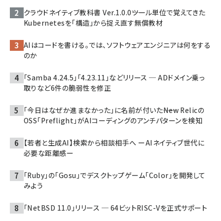
クラウドネイティブ教科書 Ver.1.0.0――ツール単位で覚えてきた
Kubernetesを「構造」から捉え直す無償教材
AIはコードを書ける。では、ソフトウェアエンジニアは何をする
のか
「Samba 4.24.5」「4.23.11」などリリース ─ ADドメイン乗っ
取りなど6件の脆弱性を修正
「今日はなぜか進まなかった」に名前が付いた――New Relicの
OSS「Preflight」がAIコーディングのアンチパターンを検知
【若者と生成AI】検索から相談相手へ ーAIネイティブ世代に
必要な距離感ー
「Ruby」の「Gosu」でデスクトップゲーム「Color」を開発して
みよう
「NetBSD 11.0」リリース ─ 64ビットRISC-Vを正式サポート