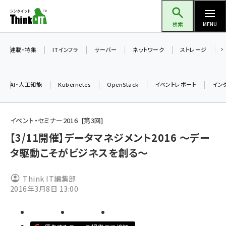
メ
Think IT（シンクイット）
イ
検索
MENU
ン
コ
連載・特集
ITインフラ
サーバー
ネットワーク
ストレージ
ン
テ
AI・人工知能
Kubernetes
OpenStack
イベントレポート
イン
ン
ツ
ai (2504)
に
イベント・セミナー2016
第
3
回
加藤銘のチーム貢献～仲間と築いた勝利の絆～ (2325)
移
【3/11開催】データマネジメント2016 ～デー
動
タ駆動こそがビジネスを創る～
iot女子会 (2290)
北海道をのんびり旅する晴山佳須夫のヒント集！ (2047)
Think IT編集部
drupal (1963)
2016年3月8日 13:00
genai (1492)
abc123 (1367)