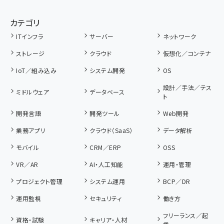
カテゴリ
ITインフラ
サーバー
ネットワーク
ストレージ
クラウド
仮想化／コンテナ
IoT／組み込み
システム開発
OS
設計／手法／テス
ミドルウェア
データベース
ト
開発言語
開発ツール
Web開発
業務アプリ
クラウド（SaaS）
データ解析
モバイル
CRM／ERP
OSS
VR／AR
AI・人工知能
運用・管理
プロジェクト管理
システム運用
BCP／DR
運用監視
セキュリティ
働き方
フリーランス／起
資格・試験
キャリア・人材