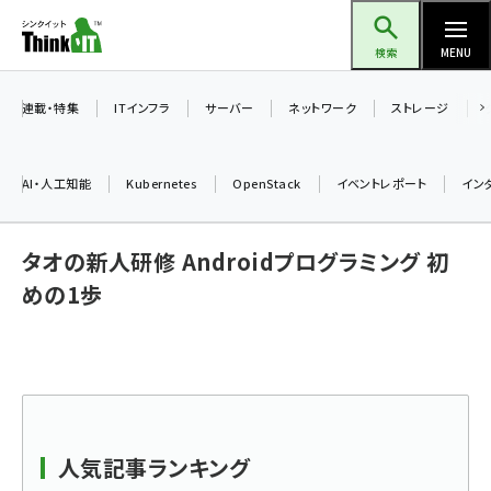
メ
Think IT（シンクイット）
イ
検索
MENU
ン
コ
連載・特集
ITインフラ
サーバー
ネットワーク
ストレージ
ン
テ
AI・人工知能
Kubernetes
OpenStack
イベントレポート
イン
ン
ツ
ai (2497)
タオの新人研修 Androidプログラミング 初
に
加藤銘のチーム貢献～仲間と築いた勝利の絆～ (2315)
移
めの1歩
動
iot女子会 (2281)
北海道をのんびり旅する晴山佳須夫のヒント集！ (2037)
drupal (1956)
genai (1484)
人気記事ランキング
abc123 (1360)