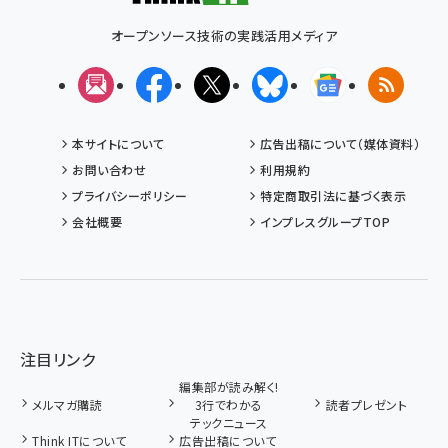
オープンソース技術の実践活用メディア
メルマガ
Facebook
X(エックス)
Bluesky
Googleニュ
RSS
本サイトについて
広告出稿について（媒体資料）
お問い合わせ
利用規約
プライバシーポリシー
特定商取引法に基づく表示
会社概要
インプレスグループTOP
注目リンク
編集部が読み解く!
メルマガ購読
3行でわかる
読者プレゼント
テックニュース
Think ITについて
広告出稿について