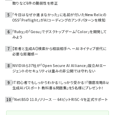
取りなど6件の脆弱性を修正
「今日はなぜか進まなかった」に名前が付いた――New Relicの
OSS「Preflight」がAIコーディングのアンチパターンを検知
「Ruby」の「Gosu」でデスクトップゲーム「Color」を開発して
みよう
【若者と生成AI】検索から相談相手へ ーAIネイティブ世代に
必要な距離感ー
NVIDIAら37社が「Open Secure AI Alliance」設立――AIエー
ジェントのセキュリティは重みの非公開では守れない
IT初心者でもしっかりわかる！しっかり受かる！『徹底攻略Biz
生成AIパスポート 教科書＆問題集』を5名様にプレゼント！
「NetBSD 11.0」リリース ─ 64ビットRISC-Vを正式サポート