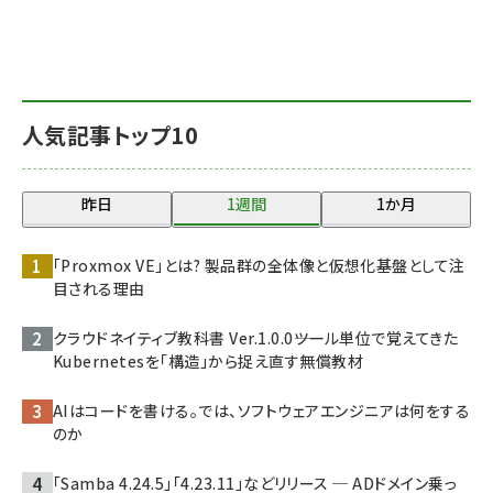
人気記事トップ10
昨日
1週間
1か月
「Proxmox VE」とは? 製品群の全体像と仮想化基盤として注
目される理由
クラウドネイティブ教科書 Ver.1.0.0――ツール単位で覚えてきた
Kubernetesを「構造」から捉え直す無償教材
AIはコードを書ける。では、ソフトウェアエンジニアは何をする
のか
「Samba 4.24.5」「4.23.11」などリリース ─ ADドメイン乗っ