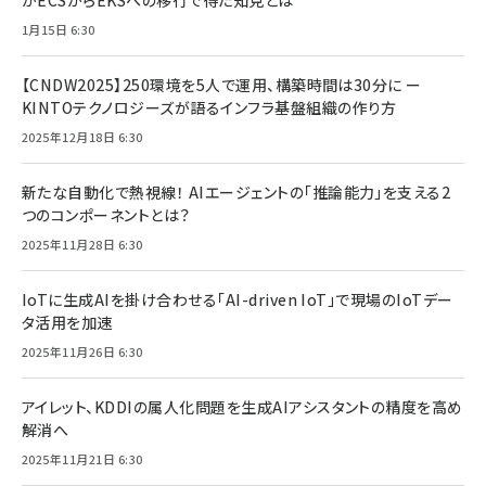
がECSからEKSへの移行で得た知見とは
1月15日 6:30
【CNDW2025】250環境を5人で運用、構築時間は30分に ー
KINTOテクノロジーズが語るインフラ基盤組織の作り方
2025年12月18日 6:30
新たな自動化で熱視線！ AIエージェントの「推論能力」を支える2
つのコンポーネントとは？
2025年11月28日 6:30
IoTに生成AIを掛け合わせる「AI-driven IoT」で現場のIoTデー
タ活用を加速
2025年11月26日 6:30
アイレット、KDDIの属人化問題を生成AIアシスタントの精度を高め
解消へ
2025年11月21日 6:30