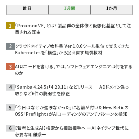
昨日
1週間
1か月
「Proxmox VE」とは? 製品群の全体像と仮想化基盤として注
目される理由
クラウドネイティブ教科書 Ver.1.0.0――ツール単位で覚えてきた
Kubernetesを「構造」から捉え直す無償教材
AIはコードを書ける。では、ソフトウェアエンジニアは何をする
のか
「Samba 4.24.5」「4.23.11」などリリース ─ ADドメイン乗っ
取りなど6件の脆弱性を修正
「今日はなぜか進まなかった」に名前が付いた――New Relicの
OSS「Preflight」がAIコーディングのアンチパターンを検知
【若者と生成AI】検索から相談相手へ ーAIネイティブ世代に
必要な距離感ー