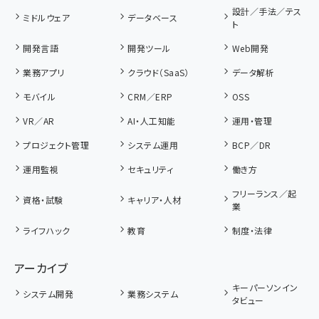
設計／手法／テス
ミドルウェア
データベース
ト
開発言語
開発ツール
Web開発
業務アプリ
クラウド（SaaS）
データ解析
モバイル
CRM／ERP
OSS
VR／AR
AI・人工知能
運用・管理
プロジェクト管理
システム運用
BCP／DR
運用監視
セキュリティ
働き方
フリーランス／起
資格・試験
キャリア・人材
業
ライフハック
教育
制度・法律
アーカイブ
キーパーソンイン
システム開発
業務システム
タビュー