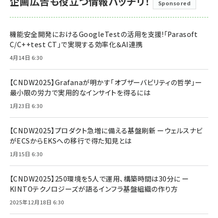
企画広告も役立つ情報バッチリ！
Sponsored
機能安全開発におけるGoogleTestの活用を支援!「Parasoft
C/C++test CT」で実現する効率化＆AI連携
4月14日 6:30
【CNDW2025】Grafanaが明かす「オブザーバビリティの哲学」ー
最小限の労力で実用的なインサイトを得るには
1月23日 6:30
【CNDW2025】プロダクト急増に備える基盤刷新 ーウェルスナビ
がECSからEKSへの移行で得た知見とは
1月15日 6:30
【CNDW2025】250環境を5人で運用、構築時間は30分に ー
KINTOテクノロジーズが語るインフラ基盤組織の作り方
2025年12月18日 6:30