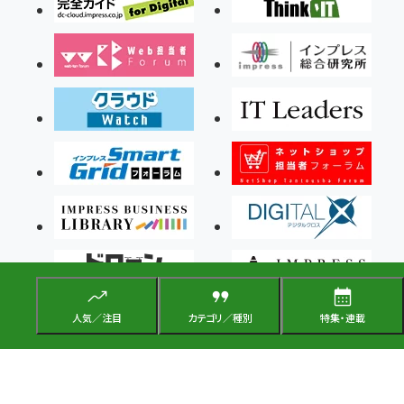
人気／注目
カテゴリ／種別
特集・連載
Copyright ©2026 Impress Corporation, An impress Group Company. All rights
reserved.