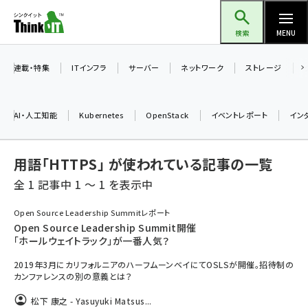
メ
Think IT（シンクイット）
イ
検索
MENU
ン
コ
連載・特集
ITインフラ
サーバー
ネットワーク
ストレージ
ン
テ
AI・人工知能
Kubernetes
OpenStack
イベントレポート
イン
ン
ツ
ai (2508)
用語「HTTPS」 が使われている記事の一覧
に
加藤銘のチーム貢献～仲間と築いた勝利の絆～ (2329)
移
全 1 記事中 1 ～ 1 を表示中
動
iot女子会 (2295)
Open Source Leadership Summitレポート
Open Source Leadership Summit開催
北海道をのんびり旅する晴山佳須夫のヒント集！ (2050)
「ホールウェイトラック」が一番人気？
drupal (1966)
2019年3月にカリフォルニアのハーフムーンベイにてOSLSが開催。招待制の
カンファレンスの別の意義とは？
genai (1494)
松下 康之 - Yasuyuki Matsus...
abc123 (1371)