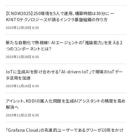
【CNDW2025】250環境を5人で運用、構築時間は30分に ー
KINTOテクノロジーズが語るインフラ基盤組織の作り方
2025年12月18日 6:30
新たな自動化で熱視線！ AIエージェントの「推論能力」を支える2
つのコンポーネントとは？
2025年11月28日 6:30
IoTに生成AIを掛け合わせる「AI-driven IoT」で現場のIoTデー
タ活用を加速
2025年11月26日 6:30
アイレット、KDDIの属人化問題を生成AIアシスタントの精度を高め
解消へ
2025年11月21日 6:30
「Grafana Cloud」の先進的ユーザーであるグリーが10年をかけ