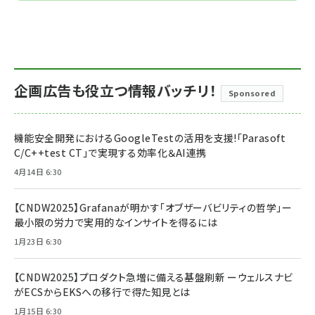
企画広告も役立つ情報バッチリ！
Sponsored
機能安全開発におけるGoogleTestの活用を支援!「Parasoft
C/C++test CT」で実現する効率化＆AI連携
4月14日 6:30
【CNDW2025】Grafanaが明かす「オブザーバビリティの哲学」ー
最小限の労力で実用的なインサイトを得るには
1月23日 6:30
【CNDW2025】プロダクト急増に備える基盤刷新 ーウェルスナビ
がECSからEKSへの移行で得た知見とは
1月15日 6:30