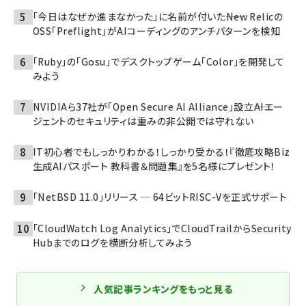
「今日はなぜか進まなかった」に名前が付いた――New Relicの
OSS「Preflight」がAIコーディングのアンチパターンを検知
「Ruby」の「Gosu」でデスクトップゲーム「Color」を開発して
みよう
NVIDIAら37社が「Open Secure AI Alliance」設立――AIエー
ジェントのセキュリティは重みの非公開では守れない
IT初心者でもしっかりわかる！しっかり受かる！『徹底攻略Biz
生成AIパスポート 教科書＆問題集』を5名様にプレゼント！
「NetBSD 11.0」リリース ─ 64ビットRISC-Vを正式サポート
「CloudWatch Log Analytics」でCloudTrailからSecurity
Hubまでのログを横断分析してみよう
人気記事ランキングをもっと見る