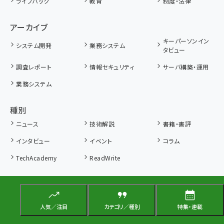
ライフハック
教育
制度・法律
アーカイブ
キーパーソンイン
システム開発
業務システム
タビュー
調査レポート
情報セキュリティ
サーバ構築・運用
業務システム
種別
ニュース
技術解説
書籍・書評
インタビュー
イベント
コラム
TechAcademy
ReadWrite
人気／注目
カテゴリ／種別
特集・連載