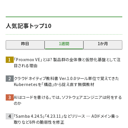
人気記事トップ10
昨日
1週間
1か月
「Proxmox VE」とは? 製品群の全体像と仮想化基盤として注
目される理由
クラウドネイティブ教科書 Ver.1.0.0――ツール単位で覚えてきた
Kubernetesを「構造」から捉え直す無償教材
AIはコードを書ける。では、ソフトウェアエンジニアは何をする
のか
「Samba 4.24.5」「4.23.11」などリリース ─ ADドメイン乗っ
取りなど6件の脆弱性を修正