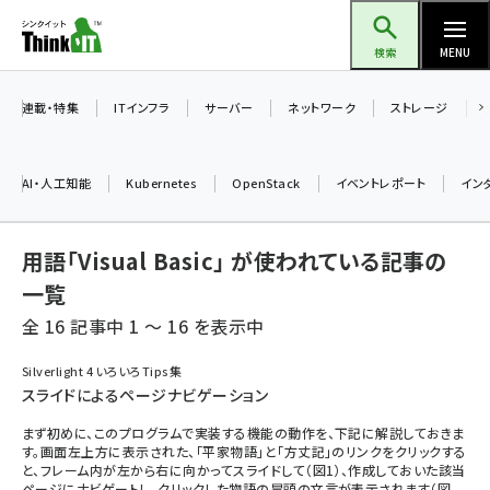
メ
Think IT（シンクイット）
イ
検索
MENU
ン
コ
連載・特集
ITインフラ
サーバー
ネットワーク
ストレージ
ン
テ
AI・人工知能
Kubernetes
OpenStack
イベントレポート
イン
ン
ツ
ai (2493)
用語「Visual Basic」 が使われている記事の
に
加藤銘のチーム貢献～仲間と築いた勝利の絆～ (2314)
移
一覧
動
全 16 記事中 1 ～ 16 を表示中
iot女子会 (2279)
北海道をのんびり旅する晴山佳須夫のヒント集！ (2034)
Silverlight 4 いろいろTips集
スライドによるページナビゲーション
drupal (1955)
まず初めに、このプログラムで実装する機能の動作を、下記に解説しておきま
genai (1483)
す。画面左上方に表示された、「平家物語」と「方丈記」のリンクをクリックする
と、フレーム内が左から右に向かってスライドして（図1）、作成しておいた該当
abc123 (1358)
ページにナビゲートし、クリックした物語の冒頭の文言が表示されます（図