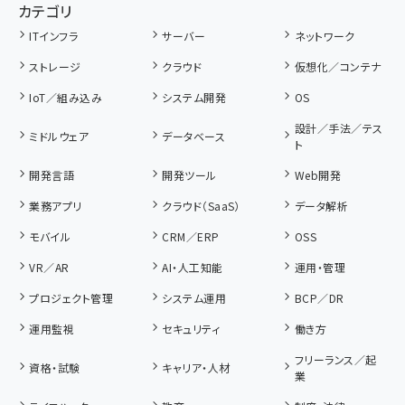
カテゴリ
ITインフラ
サーバー
ネットワーク
ストレージ
クラウド
仮想化／コンテナ
IoT／組み込み
システム開発
OS
設計／手法／テス
ミドルウェア
データベース
ト
開発言語
開発ツール
Web開発
業務アプリ
クラウド（SaaS）
データ解析
モバイル
CRM／ERP
OSS
VR／AR
AI・人工知能
運用・管理
プロジェクト管理
システム運用
BCP／DR
運用監視
セキュリティ
働き方
フリーランス／起
資格・試験
キャリア・人材
業