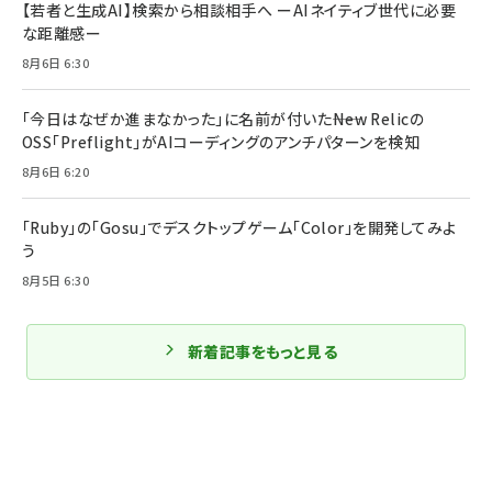
【若者と生成AI】検索から相談相手へ ーAIネイティブ世代に必要
な距離感ー
8月6日 6:30
「今日はなぜか進まなかった」に名前が付いた――New Relicの
OSS「Preflight」がAIコーディングのアンチパターンを検知
8月6日 6:20
「Ruby」の「Gosu」でデスクトップゲーム「Color」を開発してみよ
う
8月5日 6:30
新着記事をもっと見る