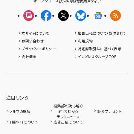
オープンソース技術の実践活用メディア
メルマガ
Facebook
X(エックス)
Bluesky
Googleニュ
RSS
本サイトについて
広告出稿について（媒体資料）
お問い合わせ
利用規約
プライバシーポリシー
特定商取引法に基づく表示
会社概要
インプレスグループTOP
注目リンク
編集部が読み解く!
メルマガ購読
3行でわかる
読者プレゼント
テックニュース
Think ITについて
広告出稿について