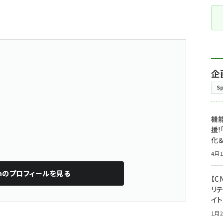
企
S
機能
援!
化＆
4月1
n
のプロフィールを見る
【C
リ
イ
1月2