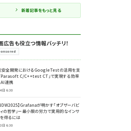
新着記事をもっと見る
画広告も役立つ情報バッチリ！
ponsored
安全開発におけるGoogleTestの活用を支
「Parasoft C/C++test CT」で実現する効率
AI連携
4日 6:30
NDW2025】Grafanaが明かす「オブザーバビ
ティの哲学」ー最小限の労力で実用的なインサ
トを得るには
3日 6:30