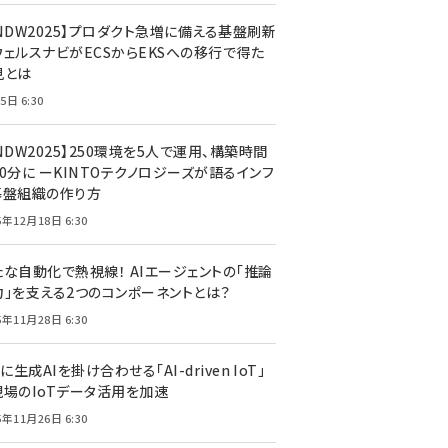
CNDW2025】プロダクト急増に備える基盤刷新
ウェルスナビがECSからEKSへの移行で得た
見とは
5日 6:30
NDW2025】250環境を5人で運用、構築時間
0分に ーKINTOテクノロジーズが語るインフ
基盤組織の作り方
5年12月18日 6:30
たな自動化で熱視線！ AIエージェントの「推論
力」を支える2つのコンポーネントとは？
5年11月28日 6:30
Tに生成AIを掛け合わせる「AI-driven IoT」
現場のIoTデータ活用を加速
5年11月26日 6:30