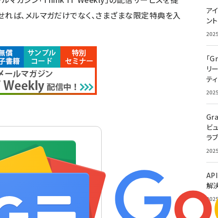
アイ
せれば、メルマガだけでなく、さまざまな限定特典を入
ン
202
「G
リ
ティ
202
Gr
ビ
ラ
202
AP
解
202