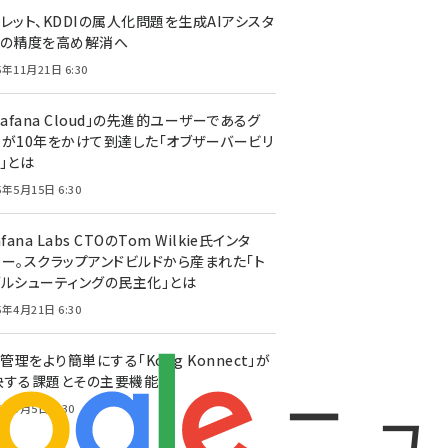
レット、KDDIの属人化問題を生成AIアシスタ
トの精度を高め解消へ
5年11月21日 6:30
rafana Cloud」の先進的ユーザーであるグ
ーが10年をかけて到達した「オブザーバービリ
」とは
5年5月15日 6:30
afana Labs CTOのTom Wilkie氏インタ
ュー。スクラップアンドビルドから産まれた「ト
ブルシューティングの民主化」とは
5年4月21日 6:30
I管理をより簡単にする「Kong Konnect」が
決する課題とその主要機能
5年3月5日 5:30