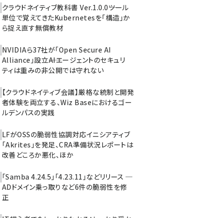
クラウドネイティブ教科書 Ver.1.0.0――ツール
単位で覚えてきたKubernetesを「構造」か
ら捉え直す無償教材
NVIDIAら37社が「Open Secure AI
Alliance」設立――AIエージェントのセキュリ
ティは重みの非公開では守れない
【クラウドネイティブ会議】厳格な統制と開発
者体験を両立する、Wiz Baseにおけるゴー
ルデンパスの実践
LFがOSSの脆弱性協調対応イニシアティブ
「Akrites」を発足、CRA準備状況レポートは
改善どころか悪化、ほか
「Samba 4.24.5」「4.23.11」などリリース ─
ADドメイン乗っ取りなど6件の脆弱性を修
正