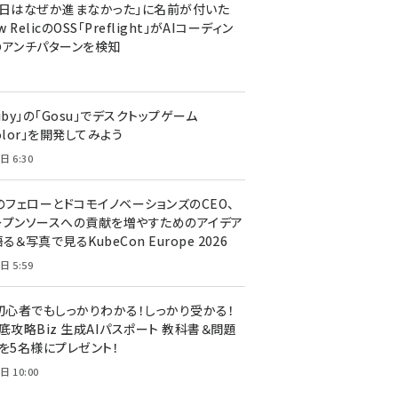
今日はなぜか進まなかった」に名前が付いた
New RelicのOSS「Preflight」がAIコーディン
のアンチパターンを検知
uby」の「Gosu」でデスクトップゲーム
olor」を開発してみよう
日 6:30
のフェローとドコモイノベーションズのCEO、
ープンソースへの貢献を増やすためのアイデア
る＆写真で見るKubeCon Europe 2026
日 5:59
T初心者でもしっかりわかる！しっかり受かる！
底攻略Biz 生成AIパスポート 教科書＆問題
』を5名様にプレゼント！
日 10:00