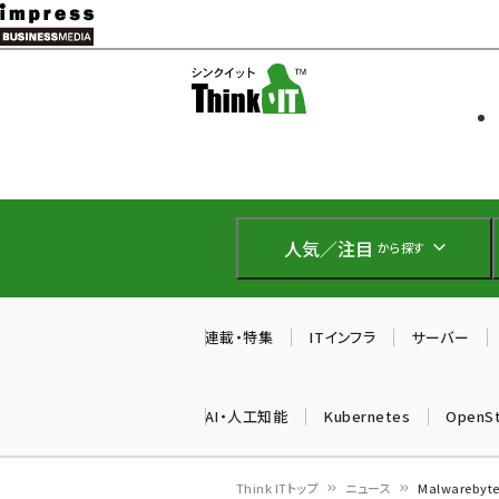
メ
イ
ソフト開発
Think IT
ン
企業IT
コ
製品導入
ン
Web担当者
EC担当者
テ
IoT・AI
ン
DCクラウド
人気／注目
から探す
研究・調査
ツ
エネルギー
に
ドローン
移
連載・特集
ITインフラ
サーバー
教育講座
動
AI・人工知能
Kubernetes
OpenS
Think ITトップ
ニュース
Malwareb