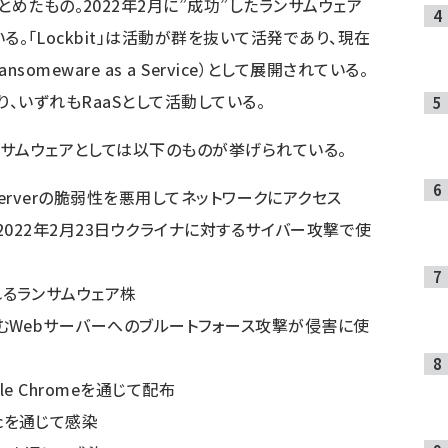
とめたもの。2022年2月に”成功”したランサムウェア
ている。「Lockbit」は活動が群を抜いて活発であり、現在
ansomeware as a Service）として展開されている。
」であり、いずれもRaaSとして活動している。
ンサムウェアとしては以下のものが挙げられている。
ange Serverの脆弱性を悪用してネットワークにアクセス
cket） 2022年2月23日ウクライナに対するサイバー攻撃で使
されるランサムウェア株
ビスを含むWebサーバーへのブルートフォース攻撃が侵害に使
oogle Chromeを通じて配布
ocを通じて感染