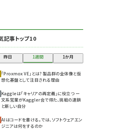
北海道をのんびり旅する
晴山佳須夫のヒント集！
(2008)
drupal (1929)
気記事トップ10
genai (1468)
abc123 (1341)
昨日
1週間
1か月
ai crunch (1340)
「Proxmox VE」とは? 製品群の全体像と仮
想化基盤として注目される理由
Kaggleは「キャリアの再定義」に役立つ ー
文系営業がKaggler会で得た、挑戦の連鎖
と新しい自分
AIはコードを書ける。では、ソフトウェアエン
ジニアは何をするのか