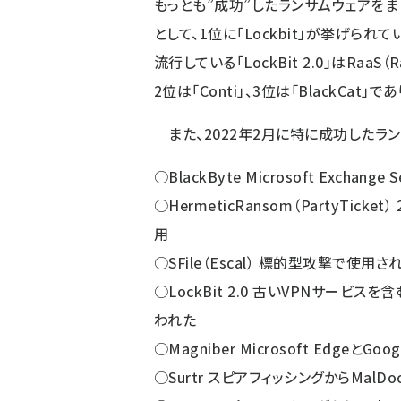
もっとも”成功”したランサムウェアをま
として、1位に「Lockbit」が挙げられ
流行している「LockBit 2.0」はRaaS（R
2位は「Conti」、3位は「BlackCat
また、2022年2月に特に成功したラ
○BlackByte Microsoft Exch
○HermeticRansom（PartyTi
用
○SFile（Escal） 標的型攻撃で使用
○LockBit 2.0 古いVPNサー
われた
○Magniber Microsoft EdgeとG
○Surtr スピアフィッシングからMalD