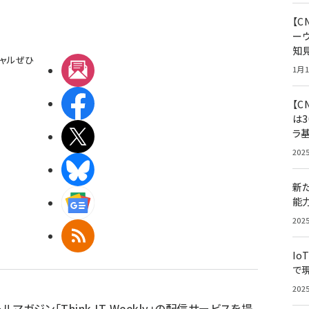
【
ー
知
ャルぜひ
メルマガ
1月1
Facebook
【C
は3
ラ
X(エックス)
202
BlueSky
新
Googleニュース
能
202
RSS
Io
で
202
ルマガジン「Think IT Weekly」の配信サービスを提