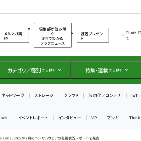
（シンクイット）
編集部が読み解
Think 
メルマガ購
く!
読者プレゼン
て
読
3行でわかる
ト
テックニュース
カテゴリ／種別
特集・連載
から探す
から探す
ネットワーク
ストレージ
クラウド
仮想化／コンテナ
Io
tack
イベントレポート
インタビュー
VR
マンガ
Thin
ytes Labs、2022年2月のランサムウェアの監視状況レポートを発表