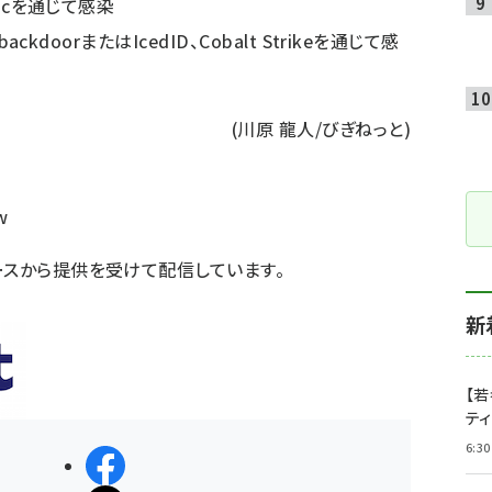
Docを通じて感染
ackdoorまたはIcedID、Cobalt Strikeを通じて感
(川原 龍人/びぎねっと)
w
ースから提供を受けて配信しています。
新
【若
テ
6:30
シェアする