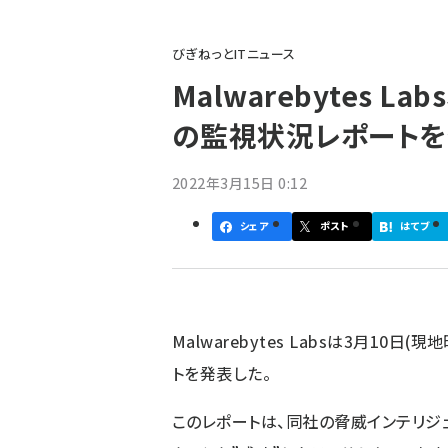
パ
びぎねっとITニュース
ン
Malwarebytes L
く
の監視状況レポート
ず
2022年3月15日 0:12
シェア
ポスト
はてブ
Malwarebytes Labs
は3月10日(現
トを発表した。
このレポートは、同社の脅威インテリジ