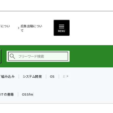
ITについ
広告出稿につい
て
MENU
T／組み込み
システム開発
OS
ミドルウェア
データベース
ai (2475)
加藤銘のチーム貢献～
k ITの書籍
OSSfm
仲間と築いた勝利の絆～
(2297)
iot女子会 (2248)