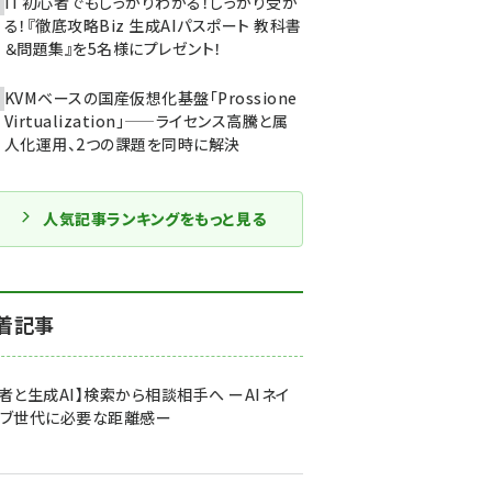
IT初心者でもしっかりわかる！しっかり受か
る！『徹底攻略Biz 生成AIパスポート 教科書
＆問題集』を5名様にプレゼント！
KVMベースの国産仮想化基盤「Prossione
Virtualization」——ライセンス高騰と属
人化運用、2つの課題を同時に解決
人気記事ランキングをもっと見る
着記事
者と生成AI】検索から相談相手へ ーAIネイ
ィブ世代に必要な距離感ー