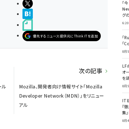
ポストする
「
――
>ブクマする
グ
6:20
noteで書く
優先するニュース提供元にThink ITを追加
「R
「C
8月5
LF
次の記事
オ
を語
ール
Mozilla、開発者向け情報サイト「Mozilla
8月5
Developer Network（MDN）」をリニュー
I
アル
『徹
集
8月4