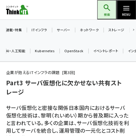
メ
Think IT（シンクイット）
イ
検索
MENU
ン
コ
連載・特集
ITインフラ
サーバー
ネットワーク
ストレージ
ン
テ
AI・人工知能
Kubernetes
OpenStack
イベントレポート
イン
ン
ツ
ai (2475)
に
企業が抱えるITインフラの課題
第
3
回
加藤銘のチーム貢献～仲間と築いた勝利の絆～ (2297)
移
Part3 サーバ仮想化に欠かせない共有スト
動
レージ
iot女子会 (2248)
北海道をのんびり旅する晴山佳須夫のヒント集！ (2008)
サーバ仮想化と密接な関係日本国内におけるサーバ
drupal (1929)
仮想化技術は、黎明（れいめい）期から普及期に入った
と言われている。多くの企業は、サーバ仮想化技術を利
genai (1468)
用してサーバを統合し、運用管理の一元化とコスト削
abc123 (1341)