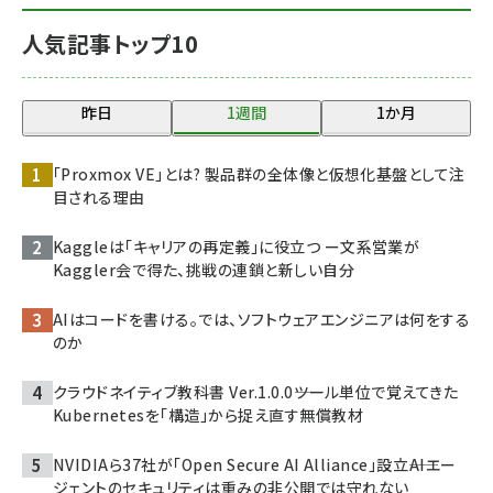
人気記事トップ10
昨日
1週間
1か月
「Proxmox VE」とは? 製品群の全体像と仮想化基盤として注
目される理由
Kaggleは「キャリアの再定義」に役立つ ー文系営業が
Kaggler会で得た、挑戦の連鎖と新しい自分
AIはコードを書ける。では、ソフトウェアエンジニアは何をする
のか
クラウドネイティブ教科書 Ver.1.0.0――ツール単位で覚えてきた
Kubernetesを「構造」から捉え直す無償教材
NVIDIAら37社が「Open Secure AI Alliance」設立――AIエー
ジェントのセキュリティは重みの非公開では守れない