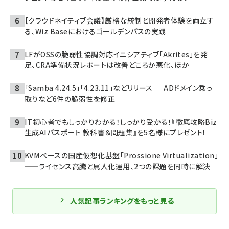
【クラウドネイティブ会議】厳格な統制と開発者体験を両立す
る、Wiz Baseにおけるゴールデンパスの実践
LFがOSSの脆弱性協調対応イニシアティブ「Akrites」を発
足、CRA準備状況レポートは改善どころか悪化、ほか
「Samba 4.24.5」「4.23.11」などリリース ─ ADドメイン乗っ
取りなど6件の脆弱性を修正
IT初心者でもしっかりわかる！しっかり受かる！『徹底攻略Biz
生成AIパスポート 教科書＆問題集』を5名様にプレゼント！
KVMベースの国産仮想化基盤「Prossione Virtualization」
——ライセンス高騰と属人化運用、2つの課題を同時に解決
人気記事ランキングをもっと見る