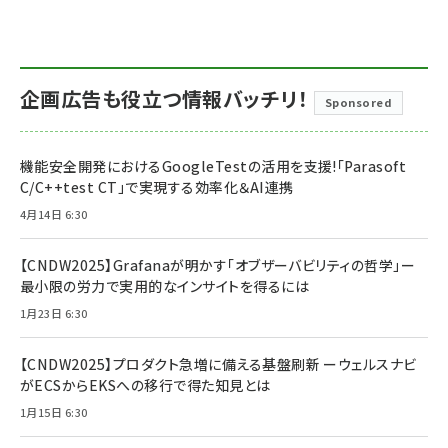
企画広告も役立つ情報バッチリ！
Sponsored
機能安全開発におけるGoogleTestの活用を支援!「Parasoft
C/C++test CT」で実現する効率化＆AI連携
4月14日 6:30
【CNDW2025】Grafanaが明かす「オブザーバビリティの哲学」ー
最小限の労力で実用的なインサイトを得るには
1月23日 6:30
【CNDW2025】プロダクト急増に備える基盤刷新 ーウェルスナビ
がECSからEKSへの移行で得た知見とは
1月15日 6:30