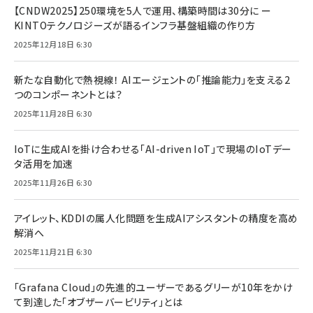
【CNDW2025】250環境を5人で運用、構築時間は30分に ー
KINTOテクノロジーズが語るインフラ基盤組織の作り方
2025年12月18日 6:30
新たな自動化で熱視線！ AIエージェントの「推論能力」を支える2
つのコンポーネントとは？
2025年11月28日 6:30
IoTに生成AIを掛け合わせる「AI-driven IoT」で現場のIoTデー
タ活用を加速
2025年11月26日 6:30
アイレット、KDDIの属人化問題を生成AIアシスタントの精度を高め
解消へ
2025年11月21日 6:30
「Grafana Cloud」の先進的ユーザーであるグリーが10年をかけ
て到達した「オブザーバービリティ」とは