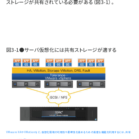
ストレージが共有されている必要がある（図3-1）。
図3-1●サーバ仮想化には共有ストレージが適する
VMware HAやVMotionなど、仮想化環境の可用性や柔軟性を高めるための高度な機能を利用するには、共有