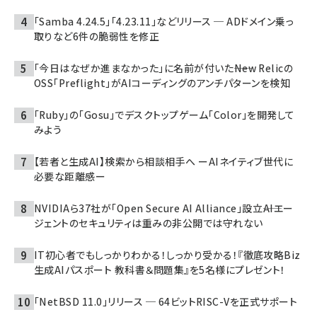
「Samba 4.24.5」「4.23.11」などリリース ─ ADドメイン乗っ
取りなど6件の脆弱性を修正
「今日はなぜか進まなかった」に名前が付いた――New Relicの
OSS「Preflight」がAIコーディングのアンチパターンを検知
「Ruby」の「Gosu」でデスクトップゲーム「Color」を開発して
みよう
【若者と生成AI】検索から相談相手へ ーAIネイティブ世代に
必要な距離感ー
NVIDIAら37社が「Open Secure AI Alliance」設立――AIエー
ジェントのセキュリティは重みの非公開では守れない
IT初心者でもしっかりわかる！しっかり受かる！『徹底攻略Biz
生成AIパスポート 教科書＆問題集』を5名様にプレゼント！
「NetBSD 11.0」リリース ─ 64ビットRISC-Vを正式サポート