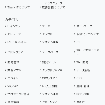
テックニュース
Think ITについて
広告出稿について
カテゴリ
ITインフラ
サーバー
ネットワーク
ストレージ
クラウド
仮想化／コンテナ
IoT／組み込み
システム開発
OS
設計／手法／テス
ミドルウェア
データベース
ト
開発言語
開発ツール
Web開発
業務アプリ
クラウド（SaaS）
データ解析
モバイル
CRM／ERP
OSS
VR／AR
AI・人工知能
運用・管理
プロジェクト管理
システム運用
BCP／DR
運用監視
セキュリティ
働き方