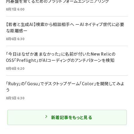
内基盤を育てるためのプラットフォームエンジニアリング
8月7日 6:00
【若者と生成AI】検索から相談相手へ ーAIネイティブ世代に必要
な距離感ー
8月6日 6:30
「今日はなぜか進まなかった」に名前が付いた――New Relicの
OSS「Preflight」がAIコーディングのアンチパターンを検知
8月6日 6:20
「Ruby」の「Gosu」でデスクトップゲーム「Color」を開発してみよ
う
8月5日 6:30
新着記事をもっと見る