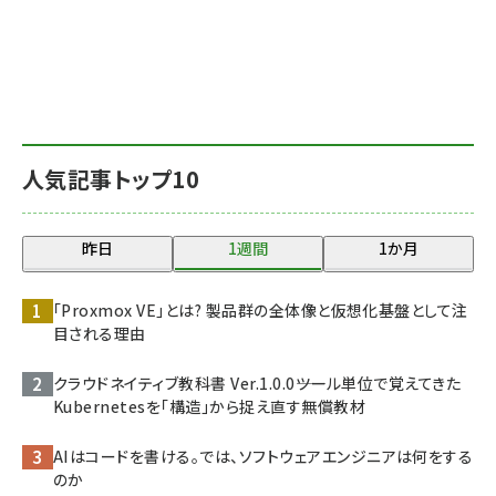
人気記事トップ10
昨日
1週間
1か月
「Proxmox VE」とは? 製品群の全体像と仮想化基盤として注
目される理由
クラウドネイティブ教科書 Ver.1.0.0――ツール単位で覚えてきた
Kubernetesを「構造」から捉え直す無償教材
AIはコードを書ける。では、ソフトウェアエンジニアは何をする
のか