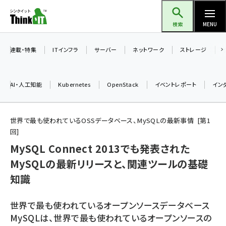
メ
Think IT（シンクイット）
イ
検索
MENU
ン
コ
連載・特集
ITインフラ
サーバー
ネットワーク
ストレージ
ン
テ
AI・人工知能
Kubernetes
OpenStack
イベントレポート
イン
ン
ツ
ai (2497)
に
世界で最も使われているOSSデータベース、MySQLの最新事情
第
1
回
加藤銘のチーム貢献～仲間と築いた勝利の絆～ (2315)
移
MySQL Connect 2013でも発表された
動
iot女子会 (2281)
MySQLの最新リリースと、関連ツールの基礎
北海道をのんびり旅する晴山佳須夫のヒント集！ (2037)
知識
drupal (1956)
世界で最も使われているオープンソースデータベース
genai (1484)
MySQLは、世界で最も使われているオープンソースの
abc123 (1360)