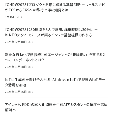
【CNDW2025】プロダクト急増に備える基盤刷新 ーウェルスナビ
がECSからEKSへの移行で得た知見とは
1月15日 6:30
【CNDW2025】250環境を5人で運用、構築時間は30分に ー
KINTOテクノロジーズが語るインフラ基盤組織の作り方
2025年12月18日 6:30
新たな自動化で熱視線！ AIエージェントの「推論能力」を支える2
つのコンポーネントとは？
2025年11月28日 6:30
IoTに生成AIを掛け合わせる「AI-driven IoT」で現場のIoTデー
タ活用を加速
2025年11月26日 6:30
アイレット、KDDIの属人化問題を生成AIアシスタントの精度を高め
解消へ