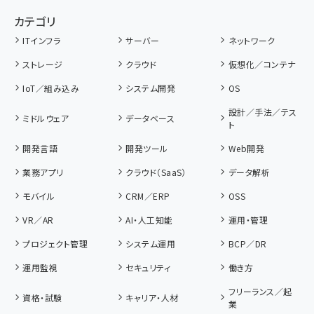
カテゴリ
ITインフラ
サーバー
ネットワーク
ストレージ
クラウド
仮想化／コンテナ
IoT／組み込み
システム開発
OS
設計／手法／テス
ミドルウェア
データベース
ト
開発言語
開発ツール
Web開発
業務アプリ
クラウド（SaaS）
データ解析
モバイル
CRM／ERP
OSS
VR／AR
AI・人工知能
運用・管理
プロジェクト管理
システム運用
BCP／DR
運用監視
セキュリティ
働き方
フリーランス／起
資格・試験
キャリア・人材
業