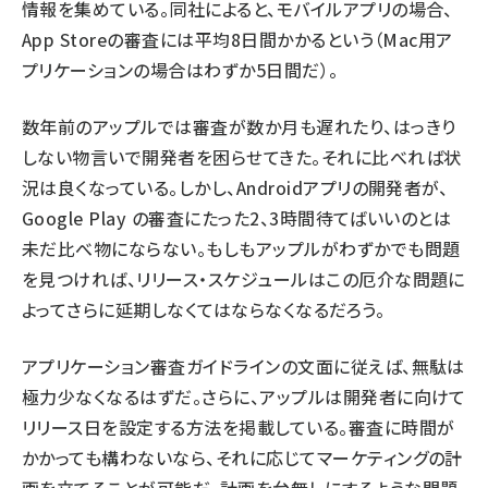
情報を集めている。同社によると、モバイルアプリの場合、
App Storeの審査には
平均8日間かかる
という（Mac用ア
プリケーションの場合はわずか5日間だ）。
数年前のアップルでは審査が数か月も遅れたり、はっきり
しない物言いで開発者を困らせてきた。それに比べれば状
況は良くなっている。しかし、Androidアプリの開発者が、
Google Play の審査にたった2、3時間待てばいいのとは
未だ比べ物にならない。もしもアップルがわずかでも問題
を見つければ、リリース・スケジュールはこの厄介な問題に
よってさらに延期しなくてはならなくなるだろう。
アプリケーション審査ガイドライン
の文面に従えば、無駄は
極力少なくなるはずだ。さらに、アップルは開発者に向けて
リリース日を設定する方法を掲載して
いる。審査に時間が
かかっても構わないなら、それに応じてマーケティングの計