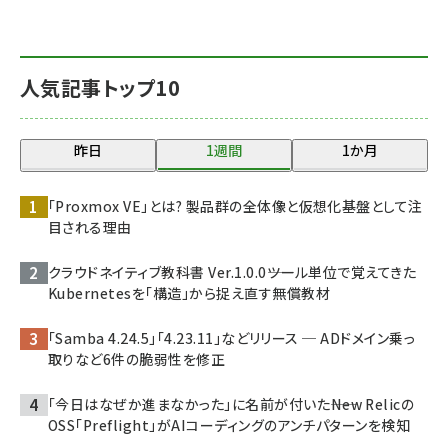
人気記事トップ10
昨日
1週間
1か月
「Proxmox VE」とは? 製品群の全体像と仮想化基盤として注
目される理由
クラウドネイティブ教科書 Ver.1.0.0――ツール単位で覚えてきた
Kubernetesを「構造」から捉え直す無償教材
「Samba 4.24.5」「4.23.11」などリリース ─ ADドメイン乗っ
取りなど6件の脆弱性を修正
「今日はなぜか進まなかった」に名前が付いた――New Relicの
OSS「Preflight」がAIコーディングのアンチパターンを検知