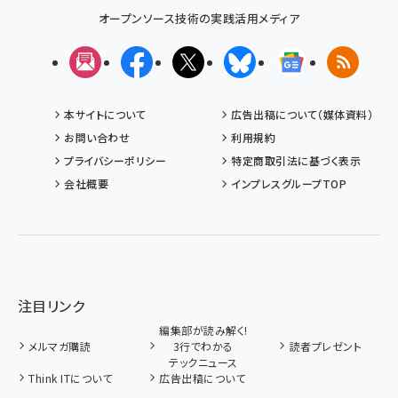
オープンソース技術の実践活用メディア
メルマガ
Facebook
X(エックス)
Bluesky
Googleニュ
RSS
本サイトについて
広告出稿について（媒体資料）
お問い合わせ
利用規約
プライバシーポリシー
特定商取引法に基づく表示
会社概要
インプレスグループTOP
注目リンク
編集部が読み解く!
メルマガ購読
3行でわかる
読者プレゼント
テックニュース
Think ITについて
広告出稿について