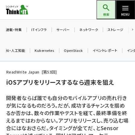
メ
Think IT（シンクイット）
イ
検索
MENU
ン
コ
連載・特集
ITインフラ
サーバー
ネットワーク
ストレージ
ン
テ
AI・人工知能
Kubernetes
OpenStack
イベントレポート
イン
ン
ツ
ai (2513)
に
ReadWrite Japan
第
53
回
加藤銘のチーム貢献～仲間と築いた勝利の絆～ (2338)
移
iOSアプリをリリースするなら週末を狙え
動
iot女子会 (2299)
開発者ならば誰でも自分のモバイルアプリの売れ行き
北海道をのんびり旅する晴山佳須夫のヒント集！ (2060)
が気になるものだろう。だが、成功するチャンスを掴め
るか否かは、数々の作業やテストを経て、最終準備を終
drupal (1973)
えるまではわからない。アプリをリリースし、売り込む場
genai (1501)
合にはなおさらだ。タイミングが全てだ、とSensor
abc123 (1376)