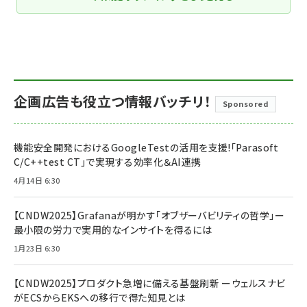
企画広告も役立つ情報バッチリ！
Sponsored
機能安全開発におけるGoogleTestの活用を支援!「Parasoft
C/C++test CT」で実現する効率化＆AI連携
4月14日 6:30
【CNDW2025】Grafanaが明かす「オブザーバビリティの哲学」ー
最小限の労力で実用的なインサイトを得るには
1月23日 6:30
【CNDW2025】プロダクト急増に備える基盤刷新 ーウェルスナビ
がECSからEKSへの移行で得た知見とは