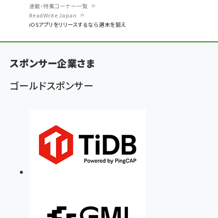
連載・特集コーナー一覧
パ
ReadWrite Japan
iOSアプリをリリースするなら週末を狙え
ン
く
ず
スポンサー企業さま
ゴールドスポンサー