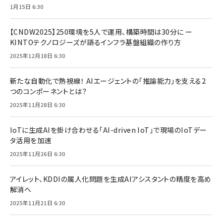
1月15日 6:30
【CNDW2025】250環境を5人で運用、構築時間は30分に ー
KINTOテクノロジーズが語るインフラ基盤組織の作り方
2025年12月18日 6:30
新たな自動化で熱視線！ AIエージェントの「推論能力」を支える2
つのコンポーネントとは？
2025年11月28日 6:30
IoTに生成AIを掛け合わせる「AI-driven IoT」で現場のIoTデー
タ活用を加速
2025年11月26日 6:30
アイレット、KDDIの属人化問題を生成AIアシスタントの精度を高め
解消へ
2025年11月21日 6:30