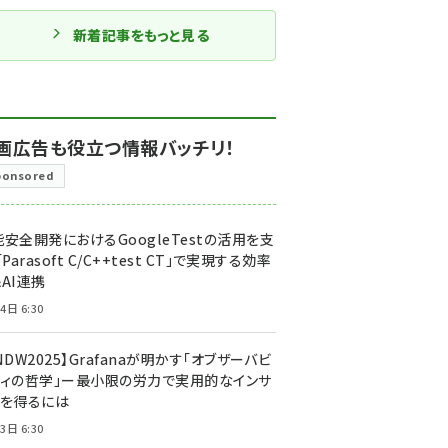
新着記事をもっと見る
画広告も役立つ情報バッチリ！
ponsored
安全開発におけるGoogleTestの活用を支
「Parasoft C/C++test CT」で実現する効率
AI連携
4日 6:30
NDW2025】Grafanaが明かす「オブザーバビ
ティの哲学」ー最小限の労力で実用的なインサ
トを得るには
3日 6:30