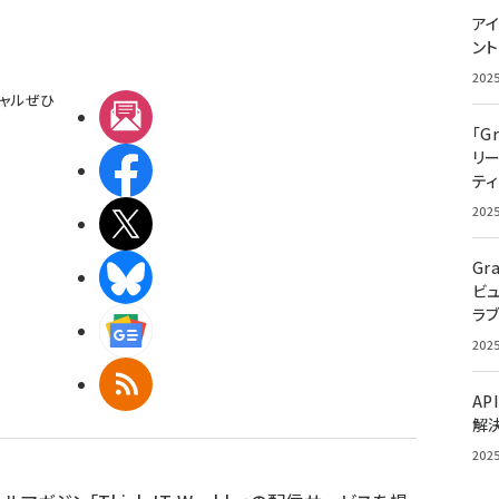
アイ
ン
202
ャルぜひ
メルマガ
「G
リ
Facebook
ティ
202
X(エックス)
Gr
BlueSky
ビ
ラ
Googleニュース
202
RSS
AP
解
202