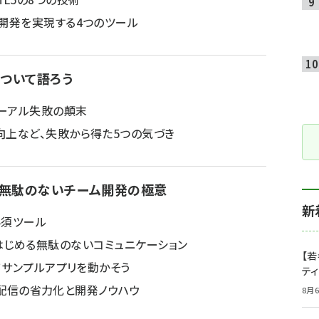
ム開発を実現する4つのツール
について語ろう
ューアル失敗の顛末
向上など、失敗から得た5つの気づき
学ぶ無駄のないチーム開発の極意
新
必須ツール
kerではじめる無駄のないコミュニケーション
【若
してサンプルアプリを動かそう
テ
アプリ配信の省力化と開発ノウハウ
8月6