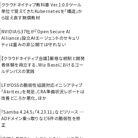
クラウドネイティブ教科書 Ver.1.0.0――ツール
単位で覚えてきたKubernetesを「構造」か
ら捉え直す無償教材
NVIDIAら37社が「Open Secure AI
Alliance」設立――AIエージェントのセキュリ
ティは重みの非公開では守れない
【クラウドネイティブ会議】厳格な統制と開発
者体験を両立する、Wiz Baseにおけるゴー
ルデンパスの実践
LFがOSSの脆弱性協調対応イニシアティブ
「Akrites」を発足、CRA準備状況レポートは
改善どころか悪化、ほか
「Samba 4.24.5」「4.23.11」などリリース ─
ADドメイン乗っ取りなど6件の脆弱性を修
正