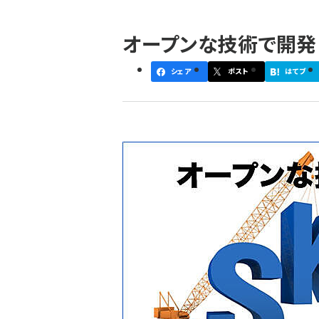
パ
オープンな技術で開発
ン
く
シェア
ポスト
はてブ
ず