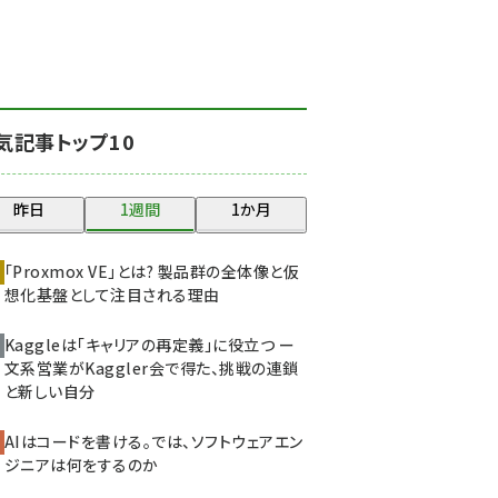
北海道をのんびり旅する
晴山佳須夫のヒント集！
(2017)
drupal (1940)
気記事トップ10
genai (1473)
ai crunch (1347)
昨日
1週間
1か月
abc123 (1346)
「Proxmox VE」とは? 製品群の全体像と仮
想化基盤として注目される理由
Kaggleは「キャリアの再定義」に役立つ ー
文系営業がKaggler会で得た、挑戦の連鎖
と新しい自分
AIはコードを書ける。では、ソフトウェアエン
ジニアは何をするのか