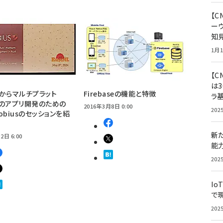
【
ー
知
1月1
【C
は3
NLからマルチプラット
Firebaseの機能と特徴
ラ
のアプリ開発のための
2016年3月8日 0:00
202
obiusのセッションを紹
新
2日 6:00
能
202
Io
で
202