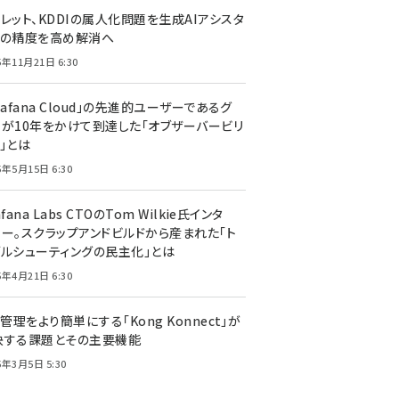
レット、KDDIの属人化問題を生成AIアシスタ
トの精度を高め解消へ
5年11月21日 6:30
rafana Cloud」の先進的ユーザーであるグ
ーが10年をかけて到達した「オブザーバービリ
」とは
5年5月15日 6:30
afana Labs CTOのTom Wilkie氏インタ
ュー。スクラップアンドビルドから産まれた「ト
ブルシューティングの民主化」とは
5年4月21日 6:30
I管理をより簡単にする「Kong Konnect」が
決する課題とその主要機能
5年3月5日 5:30