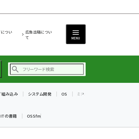
ITについ
広告出稿につい
て
MENU
T／組み込み
システム開発
OS
ミドルウェア
データベース
ai (2480)
加藤銘のチーム貢献～
k ITの書籍
OSSfm
仲間と築いた勝利の絆～
(2304)
iot女子会 (2263)