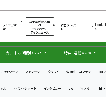
（シンクイット）
編集部が読み解
Think 
メルマガ購
く!
読者プレゼン
て
読
3行でわかる
ト
テックニュース
カテゴリ／種別
特集・連載
から探す
から探す
ネットワーク
ストレージ
クラウド
仮想化／コンテナ
Io
tack
イベントレポート
インタビュー
VR
マンガ
Thin
う