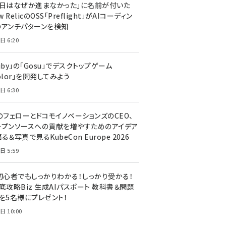
今日はなぜか進まなかった」に名前が付いた
New RelicのOSS「Preflight」がAIコーディン
のアンチパターンを検知
日 6:20
uby」の「Gosu」でデスクトップゲーム
olor」を開発してみよう
日 6:30
のフェローとドコモイノベーションズのCEO、
ープンソースへの貢献を増やすためのアイデア
る＆写真で見るKubeCon Europe 2026
日 5:59
T初心者でもしっかりわかる！しっかり受かる！
底攻略Biz 生成AIパスポート 教科書＆問題
』を5名様にプレゼント！
日 10:00