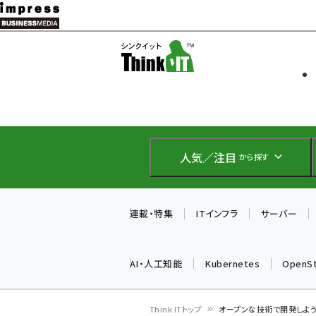
メ
イ
ソフト開発
Think IT
ン
企業IT
コ
製品導入
ン
Web担当者
EC担当者
テ
IoT・AI
ン
DCクラウド
人気／注目
から探す
研究・調査
ツ
エネルギー
に
ドローン
移
連載・特集
ITインフラ
サーバー
教育講座
動
AI・人工知能
Kubernetes
OpenS
Think ITトップ
オープンな技術で開発しよ