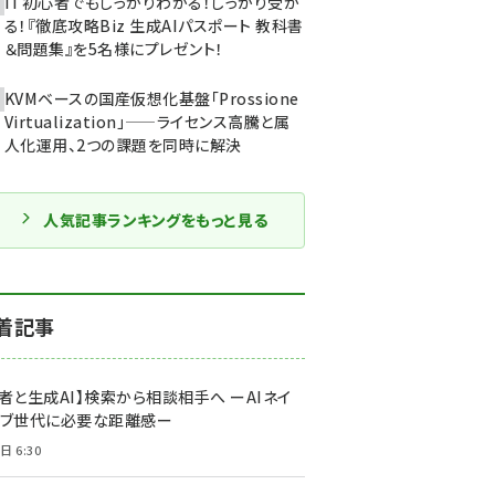
IT初心者でもしっかりわかる！しっかり受か
る！『徹底攻略Biz 生成AIパスポート 教科書
＆問題集』を5名様にプレゼント！
KVMベースの国産仮想化基盤「Prossione
Virtualization」——ライセンス高騰と属
人化運用、2つの課題を同時に解決
人気記事ランキングをもっと見る
着記事
者と生成AI】検索から相談相手へ ーAIネイ
ィブ世代に必要な距離感ー
日 6:30