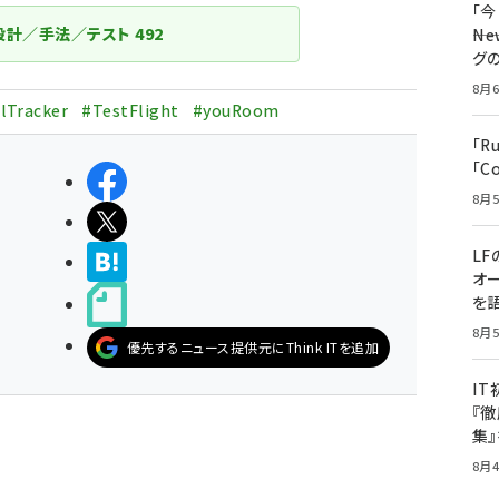
「
設計／手法／テスト
492
――
グ
8月6
lTracker
#TestFlight
#youRoom
「R
「C
シェアする
8月5
ポストする
LF
>ブクマする
オ
を語
noteで書く
8月5
優先するニュース提供元にThink ITを追加
I
『徹
集
8月4