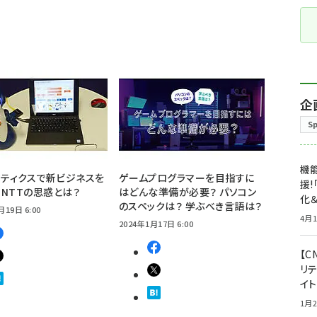
企
S
機能
ボティクスで新ビジネスを
ゲームプログラマーを目指すに
援!
NTTの思惑とは？
はどんな準備が必要？ パソコン
化＆
のスペックは？ 学ぶべき言語は？
月19日 6:00
4月1
2024年1月17日 6:00
【C
リ
イ
1月2