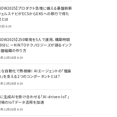
CNDW2025】プロダクト急増に備える基盤刷新
ウェルスナビがECSからEKSへの移行で得た
見とは
5日 6:30
NDW2025】250環境を5人で運用、構築時間
0分に ーKINTOテクノロジーズが語るインフ
基盤組織の作り方
5年12月18日 6:30
たな自動化で熱視線！ AIエージェントの「推論
力」を支える2つのコンポーネントとは？
5年11月28日 6:30
Tに生成AIを掛け合わせる「AI-driven IoT」
現場のIoTデータ活用を加速
5年11月26日 6:30