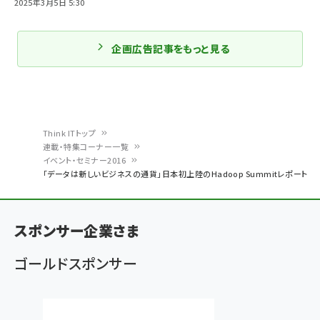
2025年3月5日 5:30
企画広告記事をもっと見る
Think ITトップ
連載・特集コーナー一覧
パ
イベント・セミナー2016
「データは新しいビジネスの通貨」日本初上陸のHadoop Summitレポート
ン
く
ず
スポンサー企業さま
ゴールドスポンサー