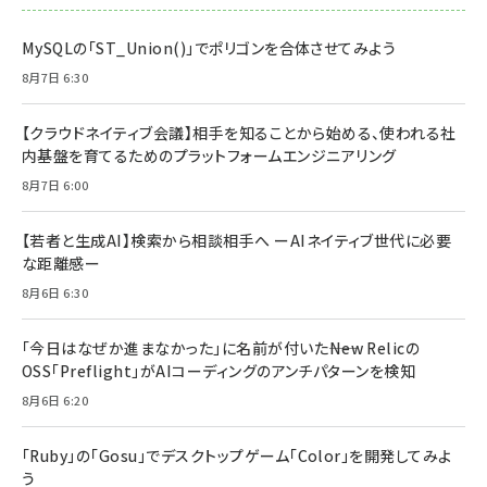
MySQLの「ST_Union()」でポリゴンを合体させてみよう
8月7日 6:30
【クラウドネイティブ会議】相手を知ることから始める、使われる社
内基盤を育てるためのプラットフォームエンジニアリング
8月7日 6:00
【若者と生成AI】検索から相談相手へ ーAIネイティブ世代に必要
な距離感ー
8月6日 6:30
「今日はなぜか進まなかった」に名前が付いた――New Relicの
OSS「Preflight」がAIコーディングのアンチパターンを検知
8月6日 6:20
「Ruby」の「Gosu」でデスクトップゲーム「Color」を開発してみよ
う