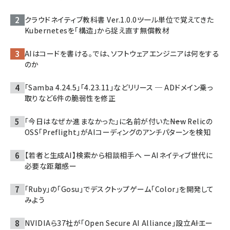
クラウドネイティブ教科書 Ver.1.0.0――ツール単位で覚えてきた
Kubernetesを「構造」から捉え直す無償教材
AIはコードを書ける。では、ソフトウェアエンジニアは何をする
のか
「Samba 4.24.5」「4.23.11」などリリース ─ ADドメイン乗っ
取りなど6件の脆弱性を修正
「今日はなぜか進まなかった」に名前が付いた――New Relicの
OSS「Preflight」がAIコーディングのアンチパターンを検知
【若者と生成AI】検索から相談相手へ ーAIネイティブ世代に
必要な距離感ー
「Ruby」の「Gosu」でデスクトップゲーム「Color」を開発して
みよう
NVIDIAら37社が「Open Secure AI Alliance」設立――AIエー