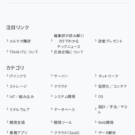
注目リンク
編集部が読み解く!
メルマガ購読
3行でわかる
読者プレゼント
テックニュース
Think ITについて
広告出稿について
カテゴリ
ITインフラ
サーバー
ネットワーク
ストレージ
クラウド
仮想化／コンテナ
IoT／組み込み
システム開発
OS
設計／手法／テス
ミドルウェア
データベース
ト
開発言語
開発ツール
Web開発
業務アプリ
クラウド（SaaS）
データ解析