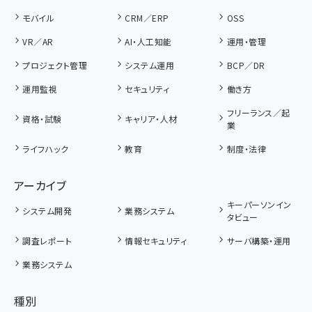
モバイル
CRM／ERP
OSS
VR／AR
AI・人工知能
運用・管理
プロジェクト管理
システム運用
BCP／DR
運用監視
セキュリティ
働き方
フリーランス／起
資格・試験
キャリア・人材
業
ライフハック
教育
制度・法律
アーカイブ
キーパーソンイン
システム開発
業務システム
タビュー
調査レポート
情報セキュリティ
サーバ構築・運用
業務システム
種別