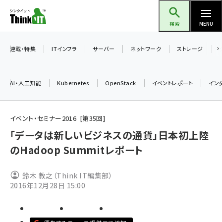
メ
Think IT（シンクイット）
イ
検索
MENU
ン
コ
連載・特集
ITインフラ
サーバー
ネットワーク
ストレージ
ン
テ
AI・人工知能
Kubernetes
OpenStack
イベントレポート
イン
ン
ツ
ai (2508)
に
イベント・セミナー2016
第
35
回
加藤銘のチーム貢献～仲間と築いた勝利の絆～ (2329)
移
「データは新しいビジネスの通貨」日本初上陸
動
のHadoop Summitレポート
iot女子会 (2295)
北海道をのんびり旅する晴山佳須夫のヒント集！ (2050)
鈴木 教之（Think IT編集部）
drupal (1966)
2016年12月28日 15:00
genai (1494)
abc123 (1371)