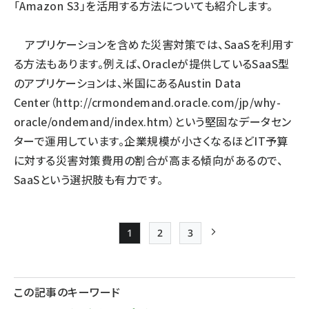
「Amazon S3」を活用する方法についても紹介します。
アプリケーションを含めた災害対策では、SaaSを利用す
る方法もあります。例えば、Oracleが提供しているSaaS型
のアプリケーションは、米国にあるAustin Data
Center（
http://crmondemand.oracle.com/jp/why-
oracle/ondemand/index.htm
）という堅固なデータセン
ターで運用しています。企業規模が小さくなるほどIT予算
に対する災害対策費用の割合が高まる傾向があるので、
SaaSという選択肢も有力です。
1
2
3
Page
Page
Page
次ページ
ペー
ジ
この記事のキーワード
送