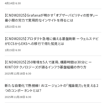
4月14日 6:30
【CNDW2025】Grafanaが明かす「オブザーバビリティの哲学」ー
最小限の労力で実用的なインサイトを得るには
1月23日 6:30
【CNDW2025】プロダクト急増に備える基盤刷新 ーウェルスナビ
がECSからEKSへの移行で得た知見とは
1月15日 6:30
【CNDW2025】250環境を5人で運用、構築時間は30分に ー
KINTOテクノロジーズが語るインフラ基盤組織の作り方
2025年12月18日 6:30
新たな自動化で熱視線！ AIエージェントの「推論能力」を支える2
つのコンポーネントとは？
2025年11月28日 6:30