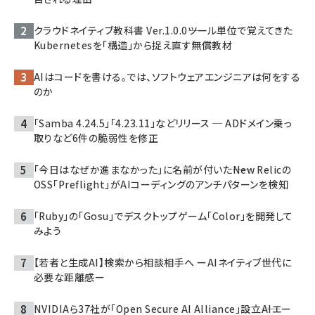
クラウドネイティブ教科書 Ver.1.0.0――ツール単位で覚えてきた
Kubernetesを「構造」から捉え直す無償教材
AIはコードを書ける。では、ソフトウェアエンジニアは何をする
のか
「Samba 4.24.5」「4.23.11」などリリース ─ ADドメイン乗っ
取りなど6件の脆弱性を修正
「今日はなぜか進まなかった」に名前が付いた――New Relicの
OSS「Preflight」がAIコーディングのアンチパターンを検知
「Ruby」の「Gosu」でデスクトップゲーム「Color」を開発して
みよう
【若者と生成AI】検索から相談相手へ ーAIネイティブ世代に
必要な距離感ー
NVIDIAら37社が「Open Secure AI Alliance」設立――AIエー