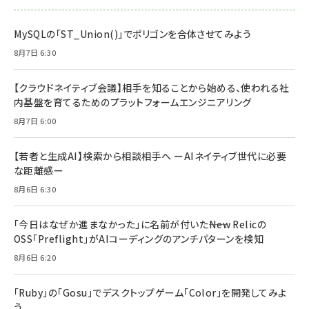
MySQLの「ST_Union()」でポリゴンを合体させてみよう
8月7日 6:30
【クラウドネイティブ会議】相手を知ることから始める、使われる社
内基盤を育てるためのプラットフォームエンジニアリング
8月7日 6:00
【若者と生成AI】検索から相談相手へ ーAIネイティブ世代に必要
な距離感ー
8月6日 6:30
「今日はなぜか進まなかった」に名前が付いた――New Relicの
OSS「Preflight」がAIコーディングのアンチパターンを検知
8月6日 6:20
「Ruby」の「Gosu」でデスクトップゲーム「Color」を開発してみよ
う