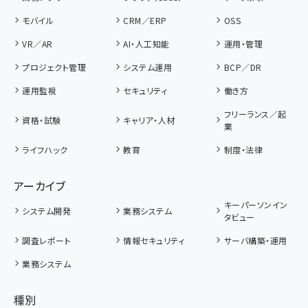
モバイル
CRM／ERP
OSS
VR／AR
AI・人工知能
運用・管理
プロジェクト管理
システム運用
BCP／DR
運用監視
セキュリティ
働き方
フリーランス／起
資格・試験
キャリア・人材
業
ライフハック
教育
制度・法律
アーカイブ
キーパーソンイン
システム開発
業務システム
タビュー
調査レポート
情報セキュリティ
サーバ構築・運用
業務システム
種別