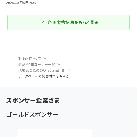
2025年3月5日 5:30
企画広告記事をもっと見る
Think ITトップ
連載・特集コーナー一覧
パ
現場SEのためのOracle活用術
データベースの災害対策を考える
ン
く
ず
スポンサー企業さま
ゴールドスポンサー