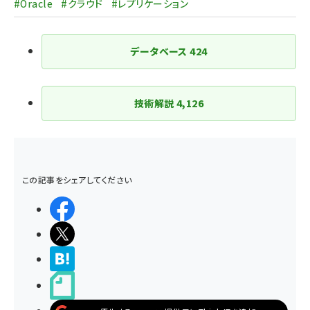
#Oracle
#クラウド
#レプリケーション
り
データベース
424
技術解説
4,126
この記事をシェアしてください
シェアする
ポストする
>ブクマする
noteで書く