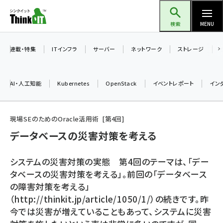
メ
Think IT（シンクイット）
イ
検索
MENU
ン
コ
連載・特集
ITインフラ
サーバー
ネットワーク
ストレージ
ン
テ
AI・人工知能
Kubernetes
OpenStack
イベントレポート
イン
ン
ツ
ai (2504)
に
現場SEのためのOracle活用術
第
4
回
加藤銘のチーム貢献～仲間と築いた勝利の絆～ (2325)
移
データベースの災害対策を考える
動
iot女子会 (2290)
システムの災害対策の実態 第4回のテーマは、「デー
北海道をのんびり旅する晴山佳須夫のヒント集！ (2047)
タベースの災害対策を考える」。前回の「データベース
の障害対策を考える」
drupal (1963)
（http://thinkit.jp/article/1050/1/）の続きです。昨
genai (1492)
今では災害が増えていることもあって、システムに災害
abc123 (1367)