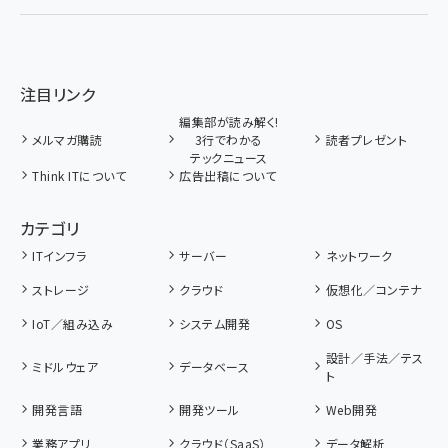
注目リンク
編集部が読み解く!
メルマガ購読
3行でわかる
読者プレゼント
テックニュース
Think ITについて
広告出稿について
カテゴリ
ITインフラ
サーバー
ネットワーク
ストレージ
クラウド
仮想化／コンテナ
IoT／組み込み
システム開発
OS
設計／手法／テス
ミドルウェア
データベース
ト
開発言語
開発ツール
Web開発
業務アプリ
クラウド（SaaS）
データ解析