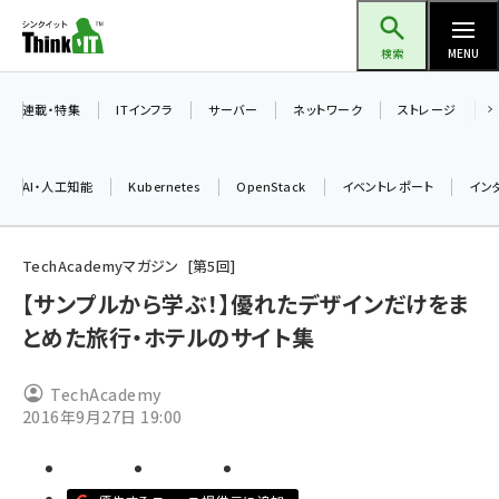
メ
Think IT（シンクイット）
イ
検索
MENU
ン
コ
連載・特集
ITインフラ
サーバー
ネットワーク
ストレージ
ン
テ
AI・人工知能
Kubernetes
OpenStack
イベントレポート
イン
ン
ツ
ai (2497)
に
TechAcademyマガジン
第
5
回
加藤銘のチーム貢献～仲間と築いた勝利の絆～ (2315)
移
【サンプルから学ぶ！】優れたデザインだけをま
動
とめた旅行・ホテルのサイト集
iot女子会 (2281)
北海道をのんびり旅する晴山佳須夫のヒント集！ (2037)
TechAcademy
drupal (1956)
2016年9月27日 19:00
genai (1484)
abc123 (1360)