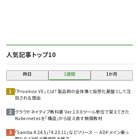
人気記事トップ10
昨日
1週間
1か月
「Proxmox VE」とは? 製品群の全体像と仮想化基盤として注
目される理由
クラウドネイティブ教科書 Ver.1.0.0――ツール単位で覚えてきた
Kubernetesを「構造」から捉え直す無償教材
「Samba 4.24.5」「4.23.11」などリリース ─ ADドメイン乗っ
取りなど6件の脆弱性を修正