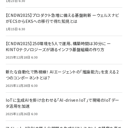
1月23日 6:30
【CNDW2025】プロダクト急増に備える基盤刷新 ーウェルスナビ
がECSからEKSへの移行で得た知見とは
1月15日 6:30
【CNDW2025】250環境を5人で運用、構築時間は30分に ー
KINTOテクノロジーズが語るインフラ基盤組織の作り方
2025年12月18日 6:30
新たな自動化で熱視線！ AIエージェントの「推論能力」を支える2
つのコンポーネントとは？
2025年11月28日 6:30
IoTに生成AIを掛け合わせる「AI-driven IoT」で現場のIoTデー
タ活用を加速
2025年11月26日 6:30