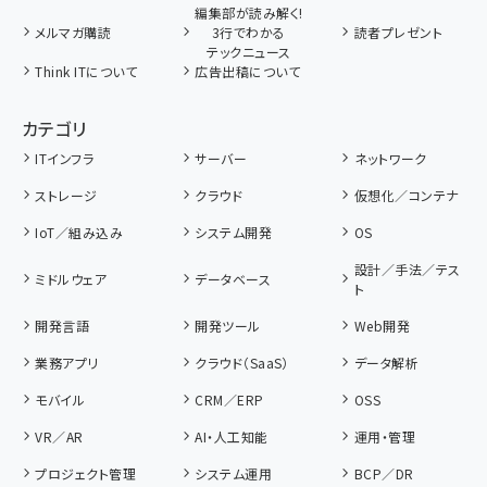
編集部が読み解く!
メルマガ購読
3行でわかる
読者プレゼント
テックニュース
Think ITについて
広告出稿について
カテゴリ
ITインフラ
サーバー
ネットワーク
ストレージ
クラウド
仮想化／コンテナ
IoT／組み込み
システム開発
OS
設計／手法／テス
ミドルウェア
データベース
ト
開発言語
開発ツール
Web開発
業務アプリ
クラウド（SaaS）
データ解析
モバイル
CRM／ERP
OSS
VR／AR
AI・人工知能
運用・管理
プロジェクト管理
システム運用
BCP／DR