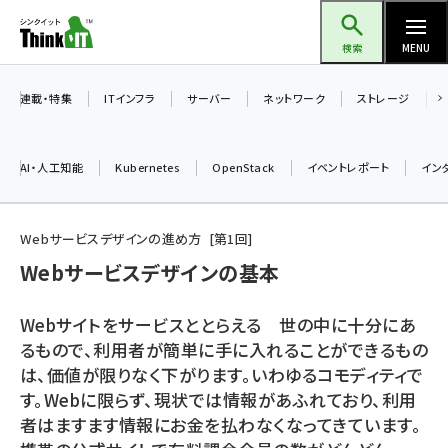
メ
Think IT（シンクイット）
イ
検索
MENU
ン
コ
連載・特集
ITインフラ
サーバー
ネットワーク
ストレージ
ン
テ
AI・人工知能
Kubernetes
OpenStack
イベントレポート
イン
ン
ツ
ai (2513)
に
Webサービスデザインの進め方
第
1
回
加藤銘のチーム貢献～仲間と築いた勝利の絆～ (2338)
移
Webサービスデザインの基本
動
iot女子会 (2299)
Webサイトをサービスととらえる 世の中に十分にあ
北海道をのんびり旅する晴山佳須夫のヒント集！ (2060)
るもので、利用者が簡単に手に入れることができるもの
は、価値が限りなく下がります。いわゆるコモディティで
drupal (1973)
す。Webに限らず、現状では情報があふれており、利用
genai (1501)
者はますます情報にお金を払わなくなってきています。
abc123 (1376)