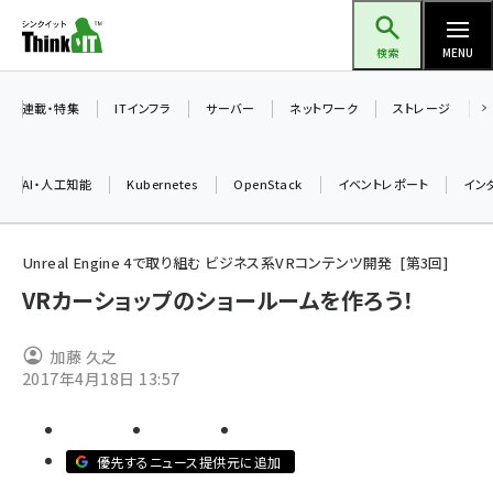
メ
Think IT（シンクイット）
イ
検索
MENU
ン
コ
連載・特集
ITインフラ
サーバー
ネットワーク
ストレージ
ン
テ
AI・人工知能
Kubernetes
OpenStack
イベントレポート
イン
ン
ツ
ai (2508)
に
Unreal Engine 4で取り組む ビジネス系VRコンテンツ開発
第
3
回
加藤銘のチーム貢献～仲間と築いた勝利の絆～ (2329)
移
VRカーショップのショールームを作ろう！
動
iot女子会 (2295)
加藤 久之
北海道をのんびり旅する晴山佳須夫のヒント集！ (2050)
2017年4月18日 13:57
drupal (1966)
genai (1494)
優先するニュース提供元に追加
abc123 (1371)