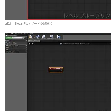
図26：「BeginPlay」ノードの配置①