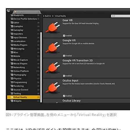
図9：プラグイン管理画面。左側のメニューから「Virtual Reality」を選択