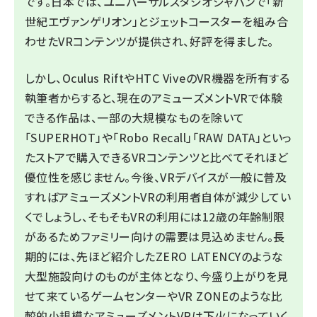
です。日本では、ユニバーサルスタジオジャパンで「新
世紀エヴァンゲリオン」とジェットコースターを組み合
わせたVRコンテンツが提供され、好評を得ました。
しかし、Oculus RiftやHTC ViveのVR機器を所有する
執筆者からすると、現在のアミューズメントVRで体験
できる作品は、一部の大規模なものを除いて
「SUPERHOT」や「Robo Recall」「RAW DATA」といっ
たストアで購入できるVRコンテンツと比べてそれほど
優位性を感じません。今後、VRデバイスが一般に普及
すればアミューズメントVRの利用者自体が減少してい
くでしょうし、そもそもVRの利用には12歳の年齢制限
があるためファミリー向けの需要は見込めません。長
期的には、先ほど紹介したZERO LATENCYのような
大型施設向けのものが主体となり、今盛り上がりを見
せて来ているゲームセンターやVR ZONEのような比
較的小規模なアミューズメントVRは下火になっていく