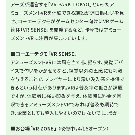
アーズが運営する「VR PARK TOKYO」といったア
ミューズメントVRを体験できる施設が連日賑わいを見
せ、コーエーテクモがゲームセンター向けにVRゲーム
筐体「VR SENSE」を開発するなど、昨今ではアミュー
ズメントVRに注目が集まっています。
■
コーエーテクモ「VR SENSE」
アミューズメントVRには風を当てる、揺らす、臭覚デバ
イスで匂いをかがせるなど、視覚以外の五感にも刺激
を与えることで、プレイヤーにより深い没入感を提供で
きるという利点があります。VRは普及率の低さが課題
ですが、体験者に強い印象を与え、体験時に料金を回
収できるアミューズメントVRであれば普及も期待で
き、企業としても導入しやすいのではないでしょうか。
■
お台場「VR ZONE」
（改修中。4/15オープン）