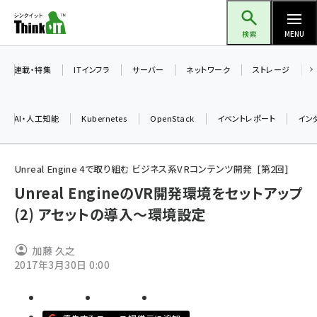
メ
Think IT（シンクイット）
イ
検索
MENU
ン
コ
連載・特集
ITインフラ
サーバー
ネットワーク
ストレージ
ン
テ
AI・人工知能
Kubernetes
OpenStack
イベントレポート
イン
ン
ツ
ai (2508)
に
Unreal Engine 4で取り組む ビジネス系VRコンテンツ開発
第
2
回
加藤銘のチーム貢献～仲間と築いた勝利の絆～ (2329)
移
Unreal EngineのVR開発環境をセットアップ
動
(2) アセットの導入～環境設定
iot女子会 (2295)
北海道をのんびり旅する晴山佳須夫のヒント集！ (2050)
加藤 久之
drupal (1966)
2017年3月30日 0:00
genai (1494)
abc123 (1371)