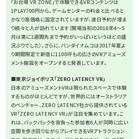
「お台場 VR ZONE」で体験できるVRコンテンツは
1PLAY700円から。ゲームセンターの料金と比べると
かなり高価格に設定されていますが、連日予約が埋ま
り続々と人が訪れています（開場当初の2016年4～5
月は常に1週間先まで予約がいっぱいというほどの盛
況ぶりでした）。さらに、バンダイナムコは2017年夏よ
り期間限定で新宿に1100坪もの広さのVRアミューズ
メント施設をオープンすると発表しています。
■
東京ジョイポリス「ZERO LATENCY VR」
日本のアミューズメントVRは限られたスペースで体験
するものがほとんどですが、世界的にはオーストラリア
のベンチャー、ZERO LATENCY社から提供されている
VR「ZERO LATENCY VR」が注目を集めています。こ
れは、バックパックを背負った参加者6人が同時に広い
空間を歩き回りながらプレイできるVRアトラクション