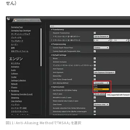
せん）
図11：Anti-Aliasing Methodで「MSAA」を選択