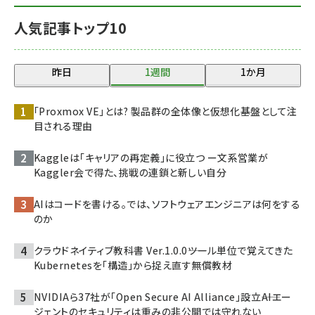
人気記事トップ10
昨日
1週間
1か月
「Proxmox VE」とは? 製品群の全体像と仮想化基盤として注
目される理由
Kaggleは「キャリアの再定義」に役立つ ー文系営業が
Kaggler会で得た、挑戦の連鎖と新しい自分
AIはコードを書ける。では、ソフトウェアエンジニアは何をする
のか
クラウドネイティブ教科書 Ver.1.0.0――ツール単位で覚えてきた
Kubernetesを「構造」から捉え直す無償教材
NVIDIAら37社が「Open Secure AI Alliance」設立――AIエー
ジェントのセキュリティは重みの非公開では守れない