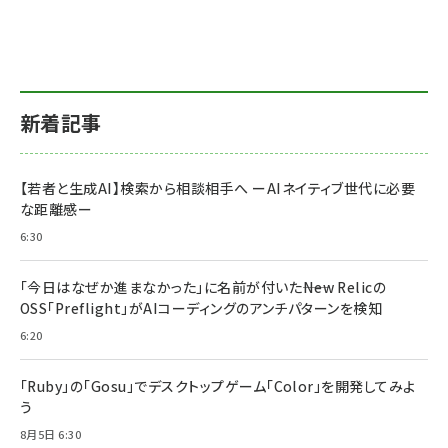
新着記事
【若者と生成AI】検索から相談相手へ ーAIネイティブ世代に必要
な距離感ー
6:30
「今日はなぜか進まなかった」に名前が付いた――New Relicの
OSS「Preflight」がAIコーディングのアンチパターンを検知
6:20
「Ruby」の「Gosu」でデスクトップゲーム「Color」を開発してみよ
う
8月5日 6:30