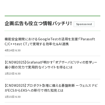
企画広告も役立つ情報バッチリ！
Sponsored
機能安全開発におけるGoogleTestの活用を支援!「Parasoft
C/C++test CT」で実現する効率化＆AI連携
4月14日 6:30
【CNDW2025】Grafanaが明かす「オブザーバビリティの哲学」ー
最小限の労力で実用的なインサイトを得るには
1月23日 6:30
【CNDW2025】プロダクト急増に備える基盤刷新 ーウェルスナビ
がECSからEKSへの移行で得た知見とは
1月15日 6:30