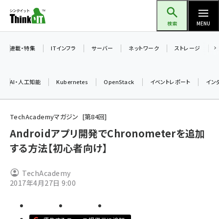
メ
Think IT（シンクイット）
イ
検索
MENU
ン
コ
連載・特集
ITインフラ
サーバー
ネットワーク
ストレージ
ン
テ
AI・人工知能
Kubernetes
OpenStack
イベントレポート
イン
ン
ツ
ai (2470)
に
TechAcademyマガジン
第
84
回
加藤銘のチーム貢献～仲間と築いた勝利の絆～ (2287)
移
Androidアプリ開発でChronometerを追加
動
する方法【初心者向け】
iot女子会 (2243)
北海道をのんびり旅する晴山佳須夫のヒント集！ (2000)
TechAcademy
drupal (1921)
2017年4月27日 9:00
genai (1464)
ai crunch (1336)