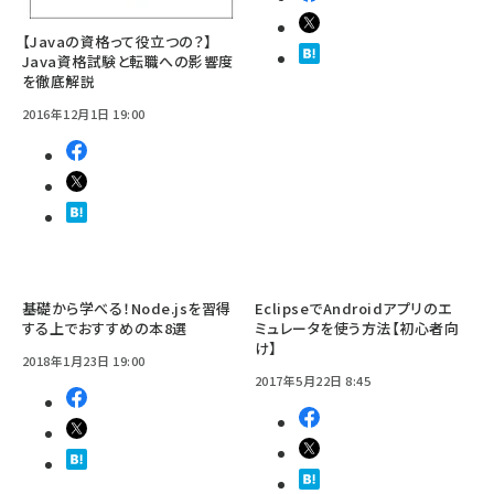
【Javaの資格って役立つの？】
Java資格試験と転職への影響度
を徹底解説
2016年12月1日 19:00
基礎から学べる！Node.jsを習得
EclipseでAndroidアプリのエ
する上でおすすめの本8選
ミュレータを使う方法【初心者向
け】
2018年1月23日 19:00
2017年5月22日 8:45