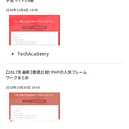
学習サイト10選
2018年12月6日 19:00
TechAcademy
【2017年最新】徹底比較！PHPの人気フレーム
ワークまとめ
2018年10月30日 19:00