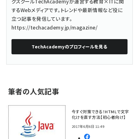
グスクールTechAcademyが運営する教育×ITに関
するWebメディアです。トレンドや最新情報など役に
立つ記事を発信しています。
https://techacademy.jp/magazine/
TechAcademy
のプロフィールを見る
筆者の人気記事
今すぐ対策できる！HTMLで文字
化けを直す方法【初心者向け】
2017年6月6日 11:49