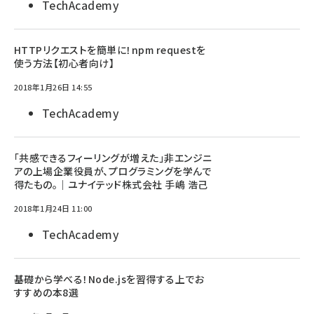
TechAcademy
HTTPリクエストを簡単に！npm requestを
使う方法【初心者向け】
2018年1月26日 14:55
TechAcademy
「共感できるフィーリングが増えた」非エンジニ
アの上場企業役員が、プログラミングを学んで
得たもの。｜ユナイテッド株式会社 手嶋 浩己
2018年1月24日 11:00
TechAcademy
基礎から学べる！Node.jsを習得する上でお
すすめの本8選