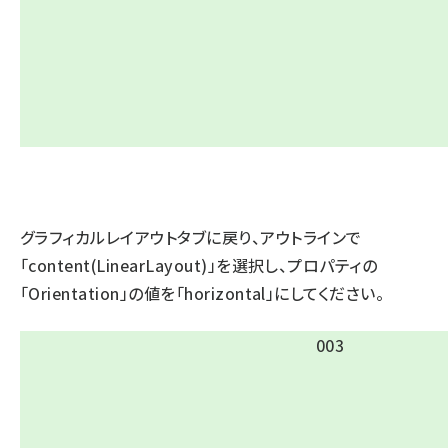
グラフィカルレイアウトタブに戻り、アウトラインで
「content(LinearLayout)」を選択し、プロパティの
「Orientation」の値を「horizontal」にしてください。