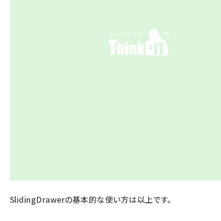
SlidingDrawerの基本的な使い方は以上です。