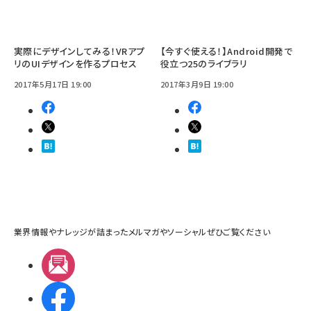
実際にデザインしてみる！VRアプ
【今すぐ使える！】Android開発で
リのUIデザインを作るプロセス
役立つ25のライブラリ
2017年5月17日 19:00
2017年3月9日 19:00
業界情報やナレッジが詰まったメルマガやソーシャルぜひご覧ください
メルマガ
Facebook