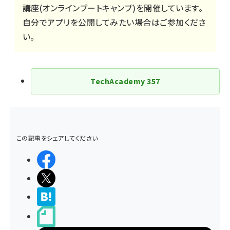
講座(オンラインブートキャンプ)
を開催しています。
自分でアプリを公開してみたい場合はご参加くださ
い。
TechAcademy
357
この記事をシェアしてください
シェアする
ポストする
>ブクマする
noteで書く