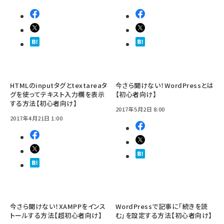
HTMLのinputタグとtextareaタ
今さら聞けない！WordPressとは
グを使ってテキスト入力欄を表示
【初心者向け】
する方法【初心者向け】
2017年5月2日 8:00
2017年4月21日 1:00
今さら聞けない！XAMPPをインス
WordPressで記事に「続きを読
トールする方法【超初心者向け】
む」を設定する方法【初心者向け】