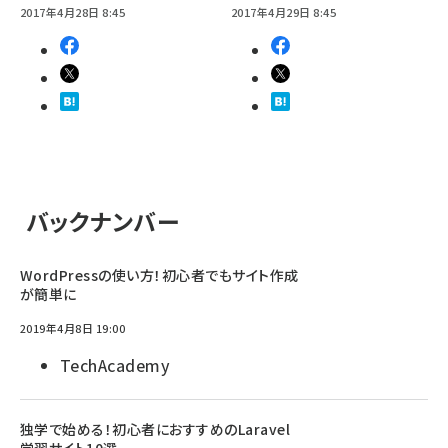
2017年4月28日 8:45
2017年4月29日 8:45
バックナンバー
WordPressの使い方！初心者でもサイト作成
が簡単に
2019年4月8日 19:00
TechAcademy
独学で始める！初心者におすすめのLaravel