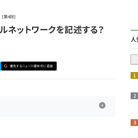
門
第
4
回
ラルネットワークを記述する？
人
優先するニュース提供元に追加