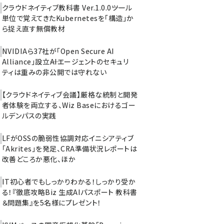
クラウドネイティブ教科書 Ver.1.0.0――ツール
単位で覚えてきたKubernetesを「構造」か
ら捉え直す無償教材
NVIDIAら37社が「Open Secure AI
Alliance」設立――AIエージェントのセキュリ
ティは重みの非公開では守れない
【クラウドネイティブ会議】厳格な統制と開発
者体験を両立する、Wiz Baseにおけるゴー
ルデンパスの実践
LFがOSSの脆弱性協調対応イニシアティブ
「Akrites」を発足、CRA準備状況レポートは
改善どころか悪化、ほか
IT初心者でもしっかりわかる！しっかり受か
る！『徹底攻略Biz 生成AIパスポート 教科書
＆問題集』を5名様にプレゼント！