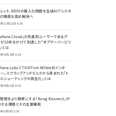
レット、KDDIの属人化問題を生成AIアシスタ
トの精度を高め解消へ
5年11月21日 6:30
rafana Cloud」の先進的ユーザーであるグ
ーが10年をかけて到達した「オブザーバービリ
」とは
5年5月15日 6:30
afana Labs CTOのTom Wilkie氏インタ
ュー。スクラップアンドビルドから産まれた「ト
ブルシューティングの民主化」とは
5年4月21日 6:30
I管理をより簡単にする「Kong Konnect」が
決する課題とその主要機能
5年3月5日 5:30