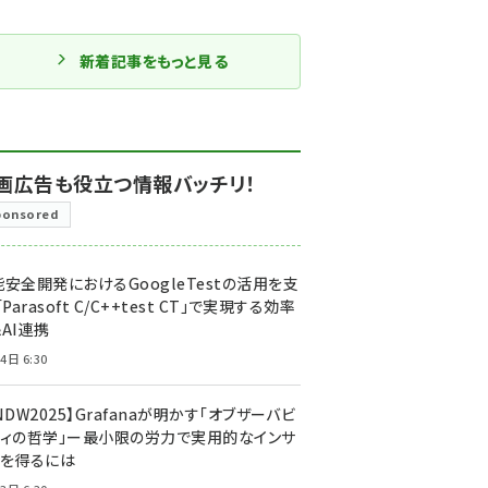
新着記事をもっと見る
画広告も役立つ情報バッチリ！
ponsored
安全開発におけるGoogleTestの活用を支
「Parasoft C/C++test CT」で実現する効率
AI連携
4日 6:30
NDW2025】Grafanaが明かす「オブザーバビ
ティの哲学」ー最小限の労力で実用的なインサ
トを得るには