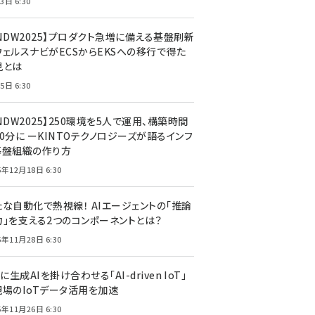
3日 6:30
CNDW2025】プロダクト急増に備える基盤刷新
ウェルスナビがECSからEKSへの移行で得た
見とは
5日 6:30
NDW2025】250環境を5人で運用、構築時間
0分に ーKINTOテクノロジーズが語るインフ
基盤組織の作り方
5年12月18日 6:30
たな自動化で熱視線！ AIエージェントの「推論
力」を支える2つのコンポーネントとは？
5年11月28日 6:30
Tに生成AIを掛け合わせる「AI-driven IoT」
現場のIoTデータ活用を加速
5年11月26日 6:30