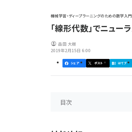
パ
機械学習・ディープラーニングのための数学入
ン
「線形代数」でニュー
く
ず
森田 大樹
2019年2月15日 6:00
シェア
ポスト
はてブ
目次