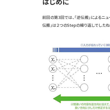
はじめに
前回の
第3回
では、「逆伝搬」によるニ
伝搬」は２つのStepの繰り返しでしたね