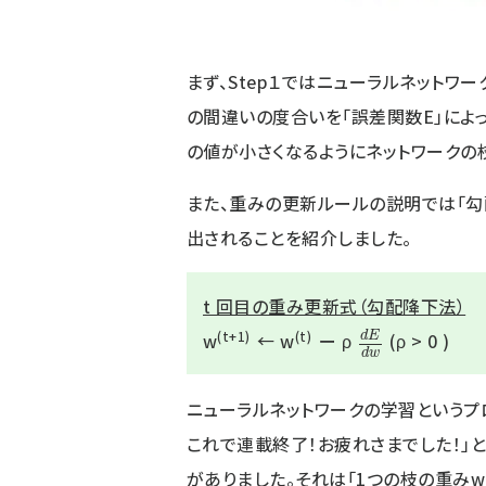
まず、Step１ではニューラルネット
の間違いの度合いを「誤差関数E」によっ
の値が小さくなるようにネットワークの
また、重みの更新ルールの説明では「
出されることを紹介しました。
t 回目の重み更新式（勾配降下法）
(t+1)
(t)
w
← w
ー ρ
(ρ > 0 )
d
E
d
E
d
w
d
w
ニューラルネットワークの学習というプ
これで連載終了！お疲れさまでした！」
がありました。それは「1つの枝の重みw