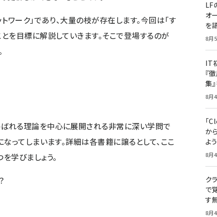
LF
オ
トワーク」であり、大量の枝が存在します。今回は「す
を語
とを目標に解説していきます。そこで登場するのが
8月5
。
I
『徹
集
8月4
「Cl
ばれる理論を中心に展開される非常に深い学問で
から
になってしまいます。詳細は各書籍に譲るとして、ここ
よ
8月4
を学びましょう。
クラ
？
で覚
す
8月4