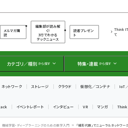
（シンクイット）
編集部が読み解
Think 
メルマガ購
く!
読者プレゼン
て
読
3行でわかる
ト
テックニュース
カテゴリ／種別
特集・連載
から探す
から探す
ネットワーク
ストレージ
クラウド
仮想化／コンテナ
Io
tack
イベントレポート
インタビュー
VR
マンガ
Thin
機械学習・ディープラーニングのための数学入門
「線形代数」でニューラルネットワー