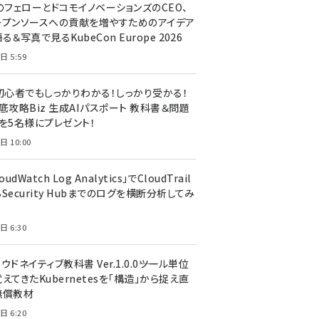
のフェローとドコモイノベーションズのCEO、
ープンソースへの貢献を増やすためのアイデア
る＆写真で見るKubeCon Europe 2026
日 5:59
T初心者でもしっかりわかる！しっかり受かる！
底攻略Biz 生成AIパスポート 教科書＆問題
』を5名様にプレゼント！
日 10:00
oudWatch Log Analytics」でCloudTrail
Security Hubまでのログを横断分析してみ
う
日 6:30
ウドネイティブ教科書 Ver.1.0.0――ツール単位
えてきたKubernetesを「構造」から捉え直
無償教材
日 6:20