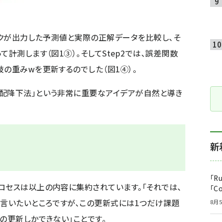
ワークが出力した予測値と実際の正解データを比較し、そ
て計測します（図1③）。そしてStep2では、誤差関数
枝の重みwを更新するのでした（図1④）。
勾配降下法」という非常に重要なアイデアが自然と導き
新
「R
ロセスは以上の内容に集約されています。「それでは、
「C
と言いたいところですが、この更新式には1つだけ課題
8月5
の更新しかできない」ことです。