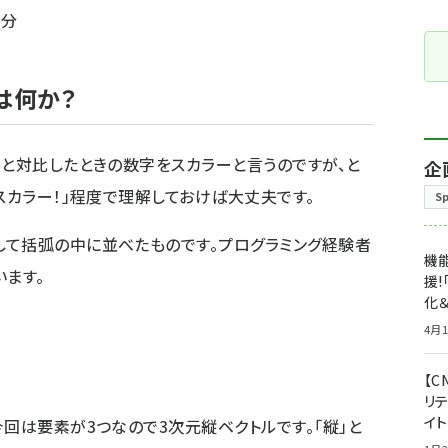
微分
は何か？
ルと対比したときの数字をスカラーと言うのですが、と
企
スカラー！」程度で理解しておけば大丈夫です。
S
して括弧の中に並べたものです。プログラミング経験者
機能
います。
援!
化＆
4月1
【C
リ
イ
回は要素が3つなので3次元縦ベクトルです。「縦」と