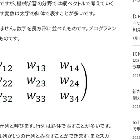
1月2
のですが、機械学習の分野では縦ベクトルで考えていく
表す変数は太字の斜体で表すことが多いです。
【
ー
ません。数字を長方形に並べたものです。プログラミン
知
ものです。
1月1
【C
は3
ラ
202
新
能
202
Io
4行列と呼びます。行列は斜体で表すことが多いです。
で
は列が1つの行列とみなすことができます。またスカ
202