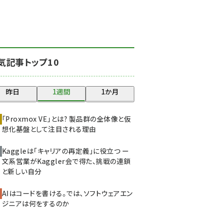
北海道をのんびり旅する
晴山佳須夫のヒント集！
(2000)
drupal (1921)
気記事トップ10
genai (1464)
ai crunch (1336)
昨日
1週間
1か月
abc123 (1334)
「Proxmox VE」とは? 製品群の全体像と仮
想化基盤として注目される理由
Kaggleは「キャリアの再定義」に役立つ ー
文系営業がKaggler会で得た、挑戦の連鎖
と新しい自分
AIはコードを書ける。では、ソフトウェアエン
ジニアは何をするのか