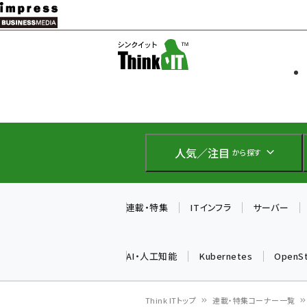
メ
イ
ソフト開発
Think IT
ン
企業IT
コ
製品導入
ン
Web担当者
EC担当者
テ
IoT・AI
ン
DCクラウド
人気／注目
から探す
研究・調査
ツ
エネルギー
に
ドローン
移
連載・特集
ITインフラ
サーバー
教育講座
動
AI・人工知能
Kubernetes
OpenS
Think ITトップ
連載・特集コーナー一覧