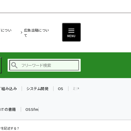
ITについ
広告出稿につい
て
MENU
T／組み込み
システム開発
OS
ミドルウェア
データベース
ai (2470)
加藤銘のチーム貢献～
k ITの書籍
OSSfm
仲間と築いた勝利の絆～
(2287)
iot女子会 (2243)
クを記述する？