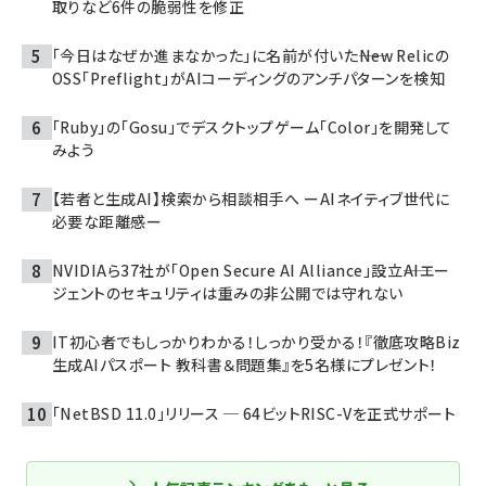
取りなど6件の脆弱性を修正
「今日はなぜか進まなかった」に名前が付いた――New Relicの
OSS「Preflight」がAIコーディングのアンチパターンを検知
「Ruby」の「Gosu」でデスクトップゲーム「Color」を開発して
みよう
【若者と生成AI】検索から相談相手へ ーAIネイティブ世代に
必要な距離感ー
NVIDIAら37社が「Open Secure AI Alliance」設立――AIエー
ジェントのセキュリティは重みの非公開では守れない
IT初心者でもしっかりわかる！しっかり受かる！『徹底攻略Biz
生成AIパスポート 教科書＆問題集』を5名様にプレゼント！
「NetBSD 11.0」リリース ─ 64ビットRISC-Vを正式サポート