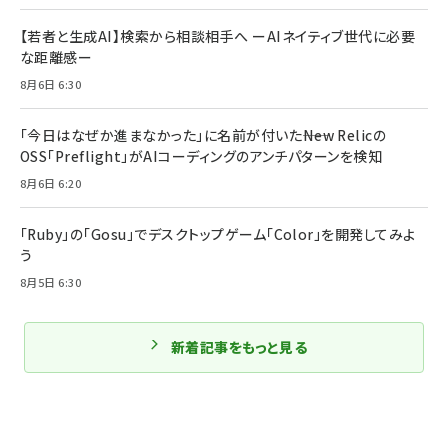
【若者と生成AI】検索から相談相手へ ーAIネイティブ世代に必要
な距離感ー
8月6日 6:30
「今日はなぜか進まなかった」に名前が付いた――New Relicの
OSS「Preflight」がAIコーディングのアンチパターンを検知
8月6日 6:20
「Ruby」の「Gosu」でデスクトップゲーム「Color」を開発してみよ
う
8月5日 6:30
新着記事をもっと見る