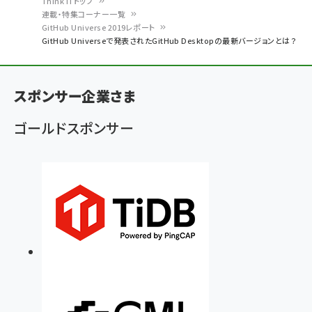
Think ITトップ
連載・特集コーナー一覧
パ
GitHub Universe 2019レポート
GitHub Universeで発表されたGitHub Desktopの最新バージョンとは？
ン
く
ず
スポンサー企業さま
ゴールドスポンサー