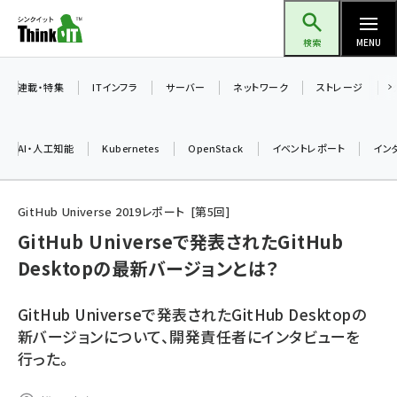
メ
Think IT（シンクイット）
イ
検索
MENU
ン
コ
連載・特集
ITインフラ
サーバー
ネットワーク
ストレージ
ン
テ
AI・人工知能
Kubernetes
OpenStack
イベントレポート
イン
ン
ツ
ai (2497)
に
GitHub Universe 2019レポート
第
5
回
加藤銘のチーム貢献～仲間と築いた勝利の絆～ (2315)
移
GitHub Universeで発表されたGitHub
動
Desktopの最新バージョンとは？
iot女子会 (2281)
北海道をのんびり旅する晴山佳須夫のヒント集！ (2037)
GitHub Universeで発表されたGitHub Desktopの
drupal (1956)
新バージョンについて、開発責任者にインタビューを
行った。
genai (1484)
abc123 (1360)