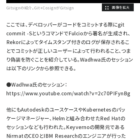
Gitsignの紹介。Git+CosignがGitsign
ここでは、デベロッパーがコードをコミットする際にgit
commit -SというコマンドでFulcioから署名が生成され、
Rekorによってタイムスタンプ付きのログが保存されるこ
とでコミットが正しいユーザーによって行われること、つま
り偽装を防ぐことを紹介している。Wadhwa氏のセッション
は以下のリンクから参照できる。
●Wadhwa氏のセッション：
https://www.youtube.com/watch?v=2c70PIFynBg
他にもAutodeskのユースケースやKubernetesのパッ
ケージマネージャー、Helmと組み合わせたRed Hatの
セッションなども行われた。Keyvernoの開発元である
NirmatのCEOとIBM Researchのエンジニアが行った