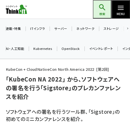
メ
Think IT（シンクイット）
イ
検索
MENU
ン
コ
連載・特集
ITインフラ
サーバー
ネットワーク
ストレージ
ン
テ
AI・人工知能
Kubernetes
OpenStack
イベントレポート
イン
ン
ツ
ai (2513)
に
KubeCon + CloudNativeCon North America 2022
第
2
回
加藤銘のチーム貢献～仲間と築いた勝利の絆～ (2338)
移
「KubeCon NA 2022」 から、ソフトウェアへ
動
の署名を行う「Sigstore」のプレカンファレン
iot女子会 (2299)
スを紹介
北海道をのんびり旅する晴山佳須夫のヒント集！ (2060)
drupal (1973)
ソフトウェアへの署名を行うツール群、「Sigstore」の
初めてのミニカンファレンスを紹介。
genai (1501)
abc123 (1376)