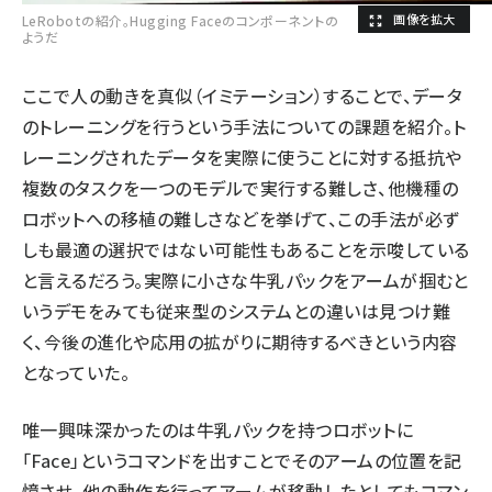
LeRobotの紹介。Hugging Faceのコンポーネントの
ようだ
ここで人の動きを真似（イミテーション）することで、データ
のトレーニングを行うという手法についての課題を紹介。ト
レーニングされたデータを実際に使うことに対する抵抗や
複数のタスクを一つのモデルで実行する難しさ、他機種の
ロボットへの移植の難しさなどを挙げて、この手法が必ず
しも最適の選択ではない可能性もあることを示唆している
と言えるだろう。実際に小さな牛乳パックをアームが掴むと
いうデモをみても従来型のシステムとの違いは見つけ難
く、今後の進化や応用の拡がりに期待するべきという内容
となっていた。
唯一興味深かったのは牛乳パックを持つロボットに
「Face」というコマンドを出すことでそのアームの位置を記
憶させ、他の動作を行ってアームが移動したとしてもコマン