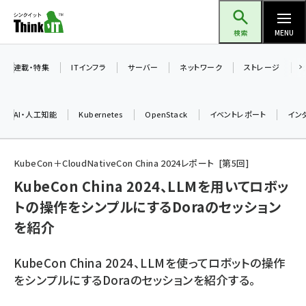
メ
Think IT（シンクイット）
イ
検索
MENU
ン
コ
連載・特集
ITインフラ
サーバー
ネットワーク
ストレージ
ン
テ
AI・人工知能
Kubernetes
OpenStack
イベントレポート
イン
ン
ツ
ai (2504)
に
KubeCon＋CloudNativeCon China 2024レポート
第
5
回
加藤銘のチーム貢献～仲間と築いた勝利の絆～ (2325)
移
KubeCon China 2024、LLMを用いてロボッ
動
トの操作をシンプルにするDoraのセッション
iot女子会 (2290)
を紹介
北海道をのんびり旅する晴山佳須夫のヒント集！ (2047)
drupal (1963)
KubeCon China 2024、LLMを使ってロボットの操作
をシンプルにするDoraのセッションを紹介する。
genai (1492)
abc123 (1367)