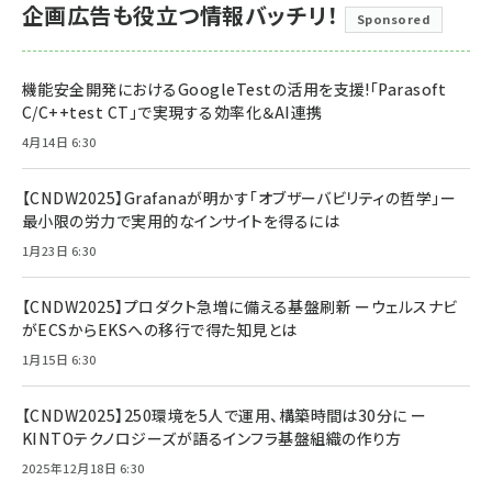
企画広告も役立つ情報バッチリ！
Sponsored
機能安全開発におけるGoogleTestの活用を支援!「Parasoft
C/C++test CT」で実現する効率化＆AI連携
4月14日 6:30
【CNDW2025】Grafanaが明かす「オブザーバビリティの哲学」ー
最小限の労力で実用的なインサイトを得るには
1月23日 6:30
【CNDW2025】プロダクト急増に備える基盤刷新 ーウェルスナビ
がECSからEKSへの移行で得た知見とは
1月15日 6:30
【CNDW2025】250環境を5人で運用、構築時間は30分に ー
KINTOテクノロジーズが語るインフラ基盤組織の作り方
2025年12月18日 6:30