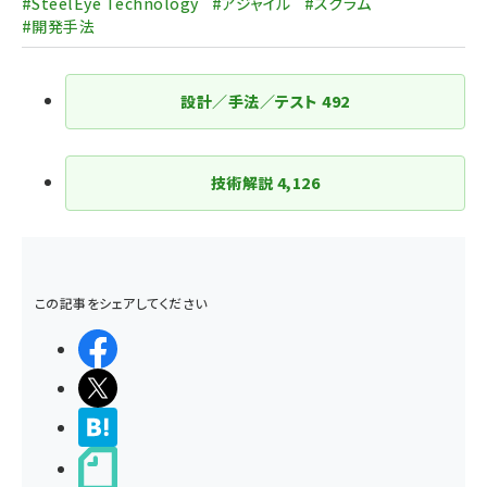
り
#SteelEye Technology
#アジャイル
#スクラム
#開発手法
設計／手法／テスト
492
技術解説
4,126
この記事をシェアしてください
シェアする
ポストする
>ブクマする
noteで書く