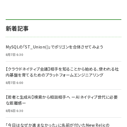
新着記事
MySQLの「ST_Union()」でポリゴンを合体させてみよう
8月7日 6:30
【クラウドネイティブ会議】相手を知ることから始める、使われる社
内基盤を育てるためのプラットフォームエンジニアリング
8月7日 6:00
【若者と生成AI】検索から相談相手へ ーAIネイティブ世代に必要
な距離感ー
8月6日 6:30
「今日はなぜか進まなかった」に名前が付いた――New Relicの