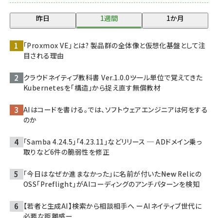
昨日
1週間
1か月
「Proxmox VE」とは? 製品群の全体像と仮想化基盤として注
目される理由
クラウドネイティブ教科書 Ver.1.0.0――ツール単位で覚えてきた
Kubernetesを「構造」から捉え直す無償教材
AIはコードを書ける。では、ソフトウェアエンジニアは何をする
のか
「Samba 4.24.5」「4.23.11」などリリース ─ ADドメイン乗っ
取りなど6件の脆弱性を修正
「今日はなぜか進まなかった」に名前が付いた――New Relicの
OSS「Preflight」がAIコーディングのアンチパターンを検知
【若者と生成AI】検索から相談相手へ ーAIネイティブ世代に
必要な距離感ー