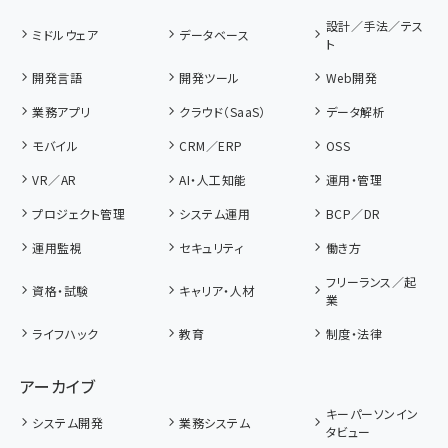
設計／手法／テス
ミドルウェア
データベース
ト
開発言語
開発ツール
Web開発
業務アプリ
クラウド（SaaS）
データ解析
モバイル
CRM／ERP
OSS
VR／AR
AI・人工知能
運用・管理
プロジェクト管理
システム運用
BCP／DR
運用監視
セキュリティ
働き方
フリーランス／起
資格・試験
キャリア・人材
業
ライフハック
教育
制度・法律
アーカイブ
キーパーソンイン
システム開発
業務システム
タビュー