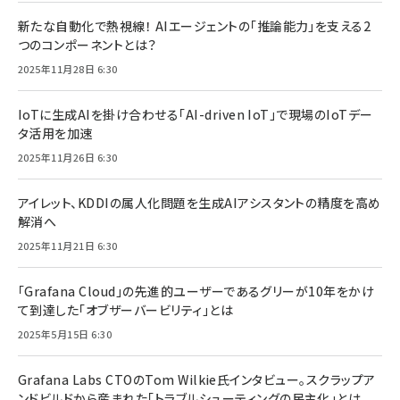
新たな自動化で熱視線！ AIエージェントの「推論能力」を支える2
つのコンポーネントとは？
2025年11月28日 6:30
IoTに生成AIを掛け合わせる「AI-driven IoT」で現場のIoTデー
タ活用を加速
2025年11月26日 6:30
アイレット、KDDIの属人化問題を生成AIアシスタントの精度を高め
解消へ
2025年11月21日 6:30
「Grafana Cloud」の先進的ユーザーであるグリーが10年をかけ
て到達した「オブザーバービリティ」とは
2025年5月15日 6:30
Grafana Labs CTOのTom Wilkie氏インタビュー。スクラップア
ンドビルドから産まれた「トラブルシューティングの民主化」とは