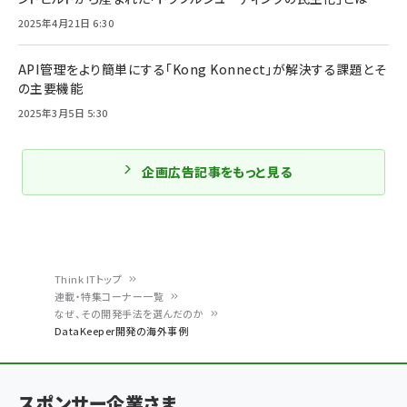
2025年4月21日 6:30
API管理をより簡単にする「Kong Konnect」が解決する課題とそ
の主要機能
2025年3月5日 5:30
企画広告記事をもっと見る
Think ITトップ
連載・特集コーナー一覧
パ
なぜ、その開発手法を選んだのか
DataKeeper開発の海外事例
ン
く
ず
スポンサー企業さま