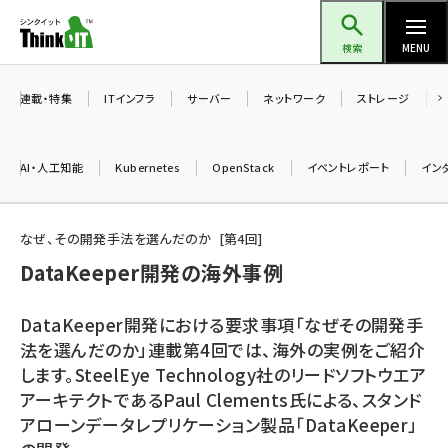
メ
Think IT（シンクイット）
イ
検索
MENU
ン
コ
連載・特集
ITインフラ
サーバー
ネットワーク
ストレージ
ン
テ
AI・人工知能
Kubernetes
OpenStack
イベントレポート
イン
ン
ツ
ai (2508)
に
なぜ、その開発手法を選んだのか
第
4
回
加藤銘のチーム貢献～仲間と築いた勝利の絆～ (2329)
移
DataKeeper開発の海外事例
動
iot女子会 (2295)
DataKeeper開発における要求事項「なぜその開発手
北海道をのんびり旅する晴山佳須夫のヒント集！ (2050)
法を選んだのか」連載第4回では、海外の実例をご紹介
します。SteelEye Technology社のリードソフトウエア
drupal (1966)
アーキテクトであるPaul Clements氏による、スタンド
genai (1494)
アローンデータレプリケーション製品「DataKeeper」
abc123 (1371)