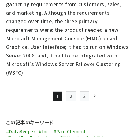
gathering requirements from customers, sales,
and marketing. Although the requirements
changed over time, the three primary
requirements were: the product needed a new
Microsoft Management Console (MMC) based
Graphical User Interface; it had to run on Windows
Server 2008; and, it had to be integrated with
Microsoft’s Windows Server Failover Clustering
(WSFC).
1
2
3
Page
Page
Page
次ページ
ペー
ジ
この記事のキーワード
送
#DataKeeper
#Inc.
#Paul Clement