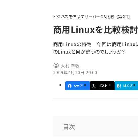
パ
ビジネスを伸ばすサーバーOS比較
第
2
回
ン
商用Linuxを比較検
く
ず
商用Linuxの特徴 今回は商用Linu
のLinuxと何が違うのでしょうか？
大村 幸敬
2009年7月10日 20:00
シェア
ポスト
はてブ
目次