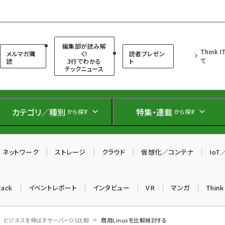
（シンクイット）
編集部が読み解
Think 
メルマガ購
く!
読者プレゼン
て
読
3行でわかる
ト
テックニュース
カテゴリ／種別
特集・連載
から探す
から探す
ネットワーク
ストレージ
クラウド
仮想化／コンテナ
Io
tack
イベントレポート
インタビュー
VR
マンガ
Thin
ビジネスを伸ばすサーバーOS比較
商用Linuxを比較検討する