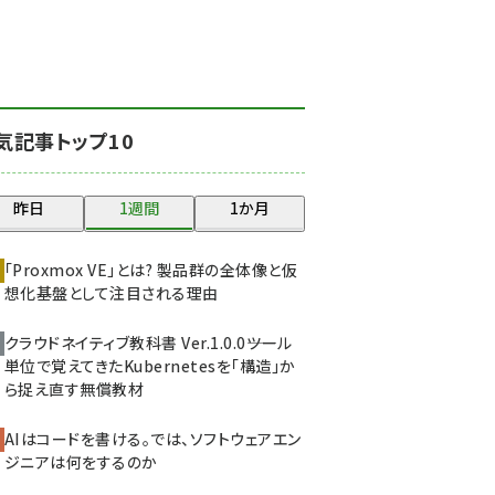
北海道をのんびり旅する
晴山佳須夫のヒント集！
(2025)
drupal (1947)
気記事トップ10
genai (1477)
abc123 (1352)
昨日
1週間
1か月
ai crunch (1348)
「Proxmox VE」とは? 製品群の全体像と仮
想化基盤として注目される理由
クラウドネイティブ教科書 Ver.1.0.0――ツール
単位で覚えてきたKubernetesを「構造」か
ら捉え直す無償教材
AIはコードを書ける。では、ソフトウェアエン
ジニアは何をするのか