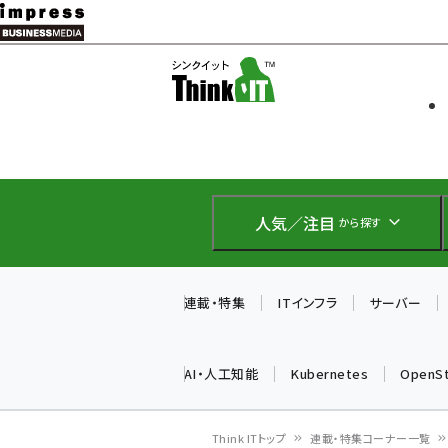
メ
イ
ソフト開発
Think IT
ン
企業IT
コ
製品導入
ン
Web担当者
EC担当者
テ
IoT・AI
ン
DCクラウド
人気／注目
から探す
研究・調査
ツ
エネルギー
に
ドローン
移
連載・特集
ITインフラ
サーバー
教育講座
動
AI・人工知能
Kubernetes
OpenS
Think ITトップ
連載・特集コーナー一覧