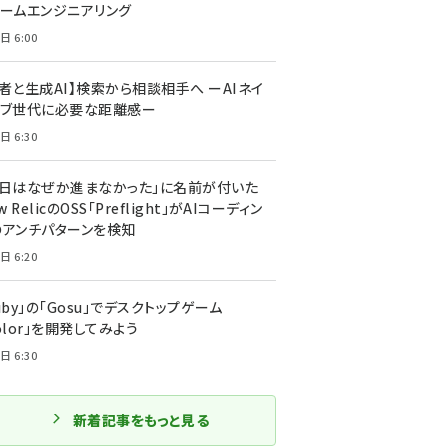
ォームエンジニアリング
日 6:00
者と生成AI】検索から相談相手へ ーAIネイ
ィブ世代に必要な距離感ー
日 6:30
今日はなぜか進まなかった」に名前が付いた
New RelicのOSS「Preflight」がAIコーディン
のアンチパターンを検知
日 6:20
uby」の「Gosu」でデスクトップゲーム
olor」を開発してみよう
日 6:30
新着記事をもっと見る