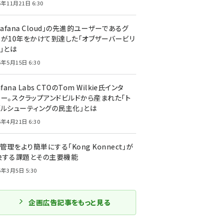
5年11月21日 6:30
rafana Cloud」の先進的ユーザーであるグ
ーが10年をかけて到達した「オブザーバービリ
」とは
5年5月15日 6:30
afana Labs CTOのTom Wilkie氏インタ
ュー。スクラップアンドビルドから産まれた「ト
ブルシューティングの民主化」とは
5年4月21日 6:30
I管理をより簡単にする「Kong Konnect」が
決する課題とその主要機能
5年3月5日 5:30
企画広告記事をもっと見る