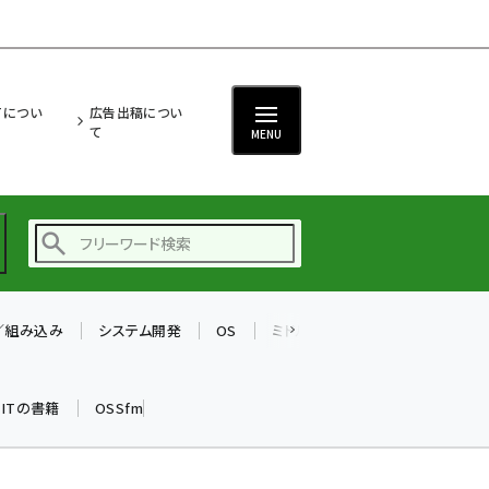
ITについ
広告出稿につい
て
MENU
T／組み込み
システム開発
OS
ミドルウェア
データベース
ai (2486)
加藤銘のチーム貢献～
k ITの書籍
OSSfm
仲間と築いた勝利の絆～
(2308)
iot女子会 (2273)