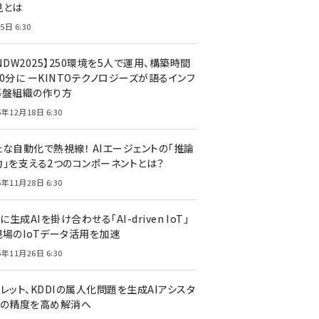
見とは
5日 6:30
NDW2025】250環境を5人で運用、構築時間
0分に ーKINTOテクノロジーズが語るインフ
基盤組織の作り方
5年12月18日 6:30
たな自動化で熱視線！ AIエージェントの「推論
力」を支える2つのコンポーネントとは？
5年11月28日 6:30
Tに生成AIを掛け合わせる「AI-driven IoT」
現場のIoTデータ活用を加速
5年11月26日 6:30
レット、KDDIの属人化問題を生成AIアシスタ
トの精度を高め解消へ