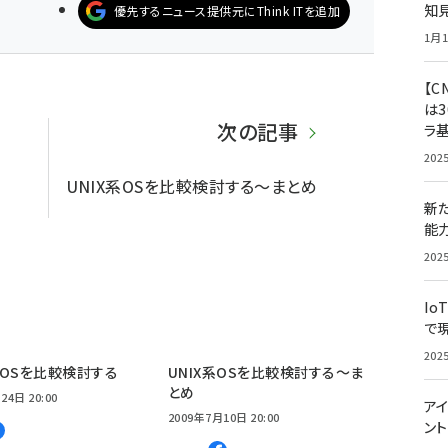
知
優先するニュース提供元にThink ITを追加
1月1
【C
は3
次の記事
ラ
202
UNIX系OSを比較検討する～まとめ
新
能
202
Io
で
202
OSを比較検討する
UNIX系OSを比較検討する～ま
とめ
24日 20:00
アイ
2009年7月10日 20:00
ン