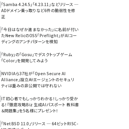
「Samba 4.24.5」「4.23.11」などリリース ─
ADドメイン乗っ取りなど6件の脆弱性を修
正
「今日はなぜか進まなかった」に名前が付い
た――New RelicのOSS「Preflight」がAIコー
ディングのアンチパターンを検知
「Ruby」の「Gosu」でデスクトップゲーム
「Color」を開発してみよう
NVIDIAら37社が「Open Secure AI
Alliance」設立――AIエージェントのセキュリ
ティは重みの非公開では守れない
IT初心者でもしっかりわかる！しっかり受か
る！『徹底攻略Biz 生成AIパスポート 教科書
＆問題集』を5名様にプレゼント！
「NetBSD 11.0」リリース ─ 64ビットRISC-