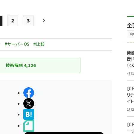
2
3
企
Page
Page
Page
次ページ
S
ペー
ジ
ク
#サーバーOS
#比較
送
機能
援!
り
技術解説
4,126
化＆
4月1
【C
シェアする
リ
イ
ポストする
1月2
>ブクマする
【
noteで書く
ー