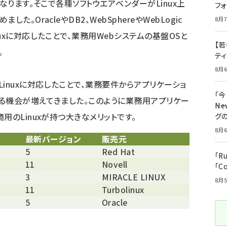
なります。そこで各種ソフトウエアベンダーがLinux上
フ
。OracleやDB2、WebSphereやWebLogic
8月7
uxに対応したことで、業務用Webシステムの基盤OSと
【若
。
テ
8月6
inuxに対応したことで、業務要件からアプリケーショ
「
れる機会が増えてきました。このように業務用アプリケー
――
用のLinuxが持つ大きなメリットです。
グ
8月6
最新バージョン
販売元
5
Red Hat
「R
11
Novell
「C
3
MIRACLE LINUX
8月5
11
Turbolinux
5
Oracle