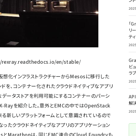
ン
202
「G
リ
ティ
202
Gr
//rexray.readthedocs.io/en/stable/
ビ
ラ
る仮想化インフラストラクチャーからMesosに移行した
202
エンドを、コンテナー化されたクラウドネイティブなアプリ
なデータストアを利用可能にするコンテナーのパーシ
AP
解
Rayを紹介した。意外とEMCの中ではOpenStack
202
次に来る新しいプラットフォームとして意識されているので
となったクラウドネイティブなアプリのアプリケーション
arathonは、同じEMC連合のCloud Foundryも