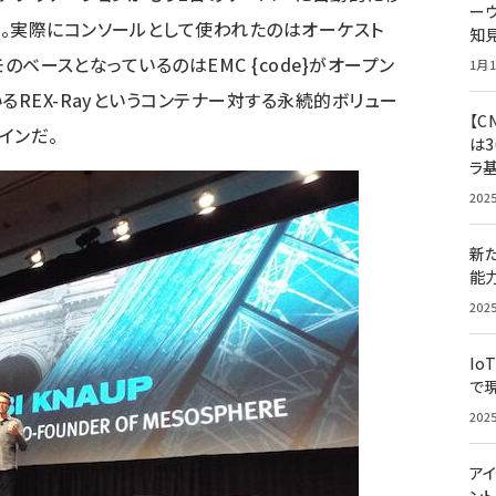
ー
。実際にコンソールとして使われたのはオーケスト
知
モのベースとなっているのはEMC {code}がオープン
1月1
るREX-Rayというコンテナー対する永続的ボリュー
【C
インだ。
は3
ラ
202
新
能
202
Io
で
202
アイ