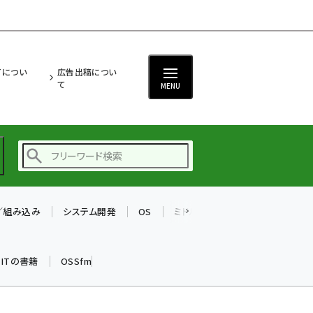
ITについ
広告出稿につい
て
MENU
T／組み込み
システム開発
OS
ミドルウェア
データベース
ai (2480)
加藤銘のチーム貢献～
k ITの書籍
OSSfm
仲間と築いた勝利の絆～
(2304)
iot女子会 (2263)