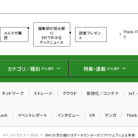
（シンクイット）
編集部が読み解
Think 
メルマガ購
く!
読者プレゼン
て
読
3行でわかる
ト
テックニュース
カテゴリ／種別
特集・連載
から探す
から探す
ネットワーク
ストレージ
クラウド
仮想化／コンテナ
Io
tack
イベントレポート
インタビュー
VR
マンガ
Thin
イベント・セミナー2016
EMCの次の賭けはデータセンターのソフトウェアによる革新