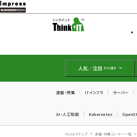
メ
イ
ソフト開発
Think IT
ン
企業IT
コ
製品導入
ン
Web担当者
EC担当者
テ
IoT・AI
ン
DCクラウド
人気／注目
から探す
研究・調査
ツ
エネルギー
に
ドローン
移
連載・特集
ITインフラ
サーバー
教育講座
動
AI・人工知能
Kubernetes
OpenS
Think ITトップ
連載・特集コーナー一覧