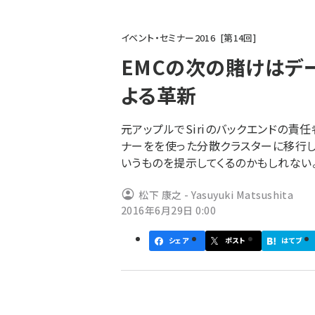
パ
イベント・セミナー2016
第
14
回
ン
EMCの次の賭けはデ
く
よる革新
ず
元アップルでSiriのバックエンドの責任
ナーをを使った分散クラスターに移行し
いうものを提示してくるのかもしれない
松下 康之 - Yasuyuki Matsushita
2016年6月29日 0:00
シェア
ポスト
はてブ