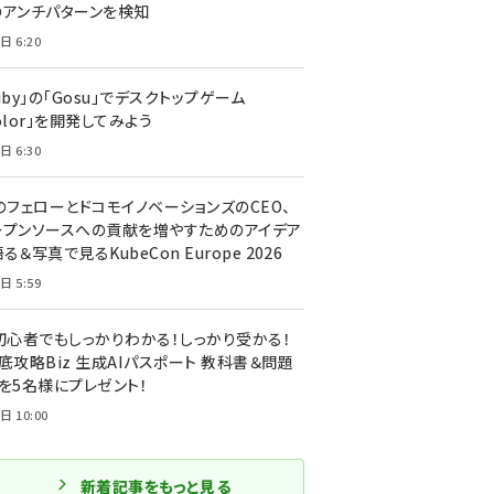
のアンチパターンを検知
日 6:20
uby」の「Gosu」でデスクトップゲーム
olor」を開発してみよう
日 6:30
のフェローとドコモイノベーションズのCEO、
ープンソースへの貢献を増やすためのアイデア
る＆写真で見るKubeCon Europe 2026
日 5:59
T初心者でもしっかりわかる！しっかり受かる！
底攻略Biz 生成AIパスポート 教科書＆問題
』を5名様にプレゼント！
日 10:00
新着記事をもっと見る