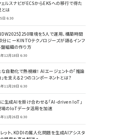
ウェルスナビがECSからEKSへの移行で得た
見とは
5日 6:30
NDW2025】250環境を5人で運用、構築時間
0分に ーKINTOテクノロジーズが語るインフ
基盤組織の作り方
5年12月18日 6:30
たな自動化で熱視線！ AIエージェントの「推論
力」を支える2つのコンポーネントとは？
5年11月28日 6:30
Tに生成AIを掛け合わせる「AI-driven IoT」
現場のIoTデータ活用を加速
5年11月26日 6:30
レット、KDDIの属人化問題を生成AIアシスタ