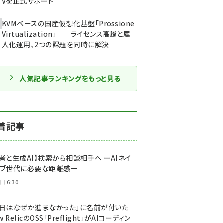
Vを正式サポート
KVMベースの国産仮想化基盤「Prossione
Virtualization」——ライセンス高騰と属
人化運用、2つの課題を同時に解決
人気記事ランキングをもっと見る
着記事
者と生成AI】検索から相談相手へ ーAIネイ
ィブ世代に必要な距離感ー
日 6:30
今日はなぜか進まなかった」に名前が付いた
New RelicのOSS「Preflight」がAIコーディン