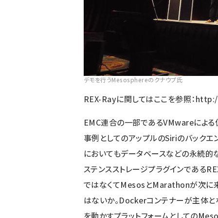
デモを行うMesosphereのクナウプ氏
REX-Rayに関してはここを参照：
http:
EMC連合の一部であるVMwareによ
事例としてのアップルのSiriのバック
においてもデータベースなどの永続的
ステンスストレージプラグインであるREX-
ではなくてMesosとMarathonが
はないか。Dockerコンテナーが主体
を動かすプラットフォームとしてのMesosとM