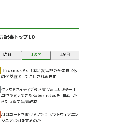
北海道をのんびり旅する
晴山佳須夫のヒント集！
(2017)
drupal (1940)
気記事トップ10
genai (1473)
ai crunch (1347)
昨日
1週間
1か月
abc123 (1346)
「Proxmox VE」とは? 製品群の全体像と仮
想化基盤として注目される理由
クラウドネイティブ教科書 Ver.1.0.0――ツール
単位で覚えてきたKubernetesを「構造」か
ら捉え直す無償教材
AIはコードを書ける。では、ソフトウェアエン
ジニアは何をするのか