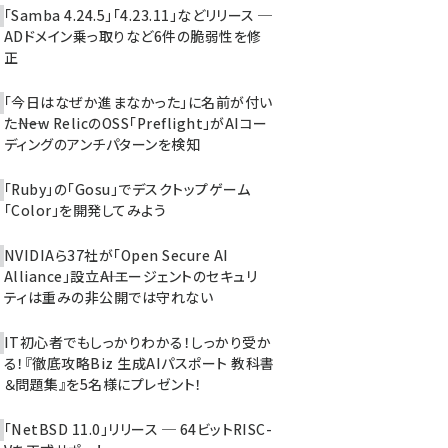
「Samba 4.24.5」「4.23.11」などリリース ─
ADドメイン乗っ取りなど6件の脆弱性を修
正
「今日はなぜか進まなかった」に名前が付い
た――New RelicのOSS「Preflight」がAIコー
ディングのアンチパターンを検知
「Ruby」の「Gosu」でデスクトップゲーム
「Color」を開発してみよう
NVIDIAら37社が「Open Secure AI
Alliance」設立――AIエージェントのセキュリ
ティは重みの非公開では守れない
IT初心者でもしっかりわかる！しっかり受か
る！『徹底攻略Biz 生成AIパスポート 教科書
＆問題集』を5名様にプレゼント！
「NetBSD 11.0」リリース ─ 64ビットRISC-