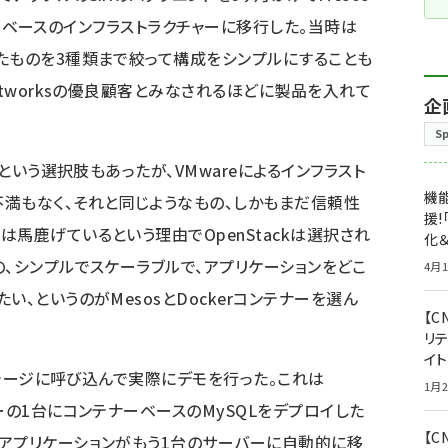
ンテナーベースのインフラストラクチャーに移行した。当時は
たものを3種類まで絞って構成をシンプルにすることも
etworksの優良顧客とみなされるほどに製品を入れて
企
S
うという選択肢もあったが、VMwareによるインフラスト
機能
満もなく、それと同じようなもの、しかもまだ信頼性
援!
馬鹿げているという理由でOpenStackは選択され
化＆
の、シンプルでスケーラブルで、アプリケーションをどこ
4月1
、というのがMesosとDockerコンテナーを選ん
【C
リ
イ
をステージに呼び込んで実際にデモを行った。これは
1月2
ーの1台にコンテナーベースのMySQLをデプロイした
【
アプリケーションがもう1台のサーバーに自動的に移