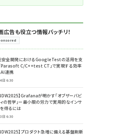
画広告も役立つ情報バッチリ！
ponsored
安全開発におけるGoogleTestの活用を支
「Parasoft C/C++test CT」で実現する効率
AI連携
4日 6:30
NDW2025】Grafanaが明かす「オブザーバビ
ティの哲学」ー最小限の労力で実用的なインサ
トを得るには
3日 6:30
CNDW2025】プロダクト急増に備える基盤刷新