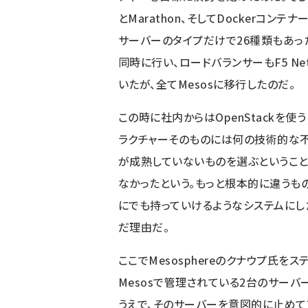
とMarathon、そしてDockerコ
サーバーのタイプだけで26種類もあっ
同時に行い、ロードバランサーもF5 N
いたが、全てMesosに移行したのだ。
この時に社内からはOpenStackを使
ラクチャーそのものには何の技術的な不
が成熟していないものを選ぶということは
なかったという。もっと根本的に違うも
にでも持っていけるようなシステムにしたい
だ理由だ。
ここでMesosphereのクナウプ氏
Mesosで管理されている2台のサーバ
うえで、そのサーバーを意図的に止めて