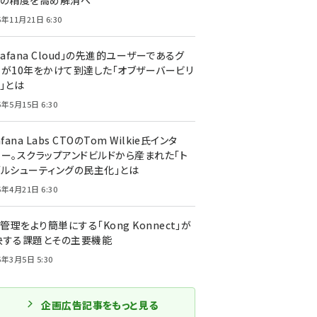
トの精度を高め解消へ
5年11月21日 6:30
rafana Cloud」の先進的ユーザーであるグ
ーが10年をかけて到達した「オブザーバービリ
」とは
5年5月15日 6:30
afana Labs CTOのTom Wilkie氏インタ
ュー。スクラップアンドビルドから産まれた「ト
ブルシューティングの民主化」とは
5年4月21日 6:30
I管理をより簡単にする「Kong Konnect」が
決する課題とその主要機能
5年3月5日 5:30
企画広告記事をもっと見る