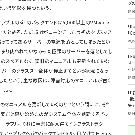
グ
という経験を持つという。
8月6
ルのSiriのバックエンドは5,000以上のVMware
「R
と語る。ただ、Siriがローンチした最初のクリスマス
「C
ってってあるサーバーの電源を落としてしまったとい
8月5
あまり使われていなかった種類のサーバーを落としてし
LF
そのスペアもなく、復旧のマニュアルも更新されていな
オ
を語
ーバーのクラスター全体が停止するという状況になっ
8月5
したという。主な原因は、障害対応のマニュアルが古く
しい。
I
『徹
のマニュアルを更新していくのか？という問いに、それ
集
必要だと思い始めたのがシステム全体を刷新するきっ
8月4
ケーラブル、それに障害に耐え得るインフラストラク
ップルのSiriのバックエンドを9ヶ月かけてMesos