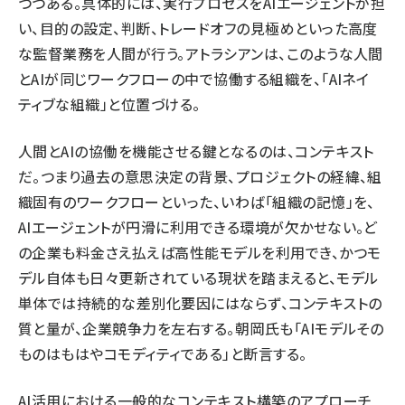
つつある。具体的には、実行プロセスをAIエージェントが担
い、目的の設定、判断、トレードオフの見極めといった高度
な監督業務を人間が行う。アトラシアンは、このような人間
とAIが同じワークフローの中で協働する組織を、「AIネイ
ティブな組織」と位置づける。
人間とAIの協働を機能させる鍵となるのは、コンテキスト
だ。つまり過去の意思決定の背景、プロジェクトの経緯、組
織固有のワークフローといった、いわば「組織の記憶」を、
AIエージェントが円滑に利用できる環境が欠かせない。ど
の企業も料金さえ払えば高性能モデルを利用でき、かつモ
デル自体も日々更新されている現状を踏まえると、モデル
単体では持続的な差別化要因にはならず、コンテキストの
質と量が、企業競争力を左右する。朝岡氏も「AIモデルその
ものはもはやコモディティである」と断言する。
AI活用における一般的なコンテキスト構築のアプローチ