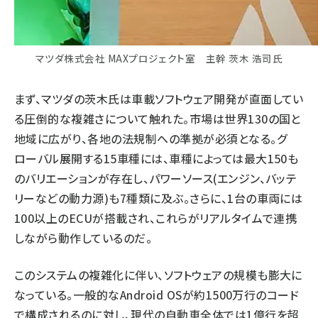
マツダ株式会社 MAXプロジェクト室 主幹 茨木 浩司氏
まず、マツダの茨木氏は車載ソフトウェア開発が直面してい
る圧倒的な複雑さについて触れた。市場は世界130の国と
地域に広がり、各地の法規制への準拠が必須となる。グ
ローバル展開する15車種には、車種によっては最大150も
のバリエーションが存在し、パワーソース(エンジン、バッテ
リーなどの動力源)も7種類に及ぶ。さらに、1台の車両には
100以上のECUが搭載され、これらがリアルタイムで連携
しながら動作しているのだ。
このシステムの複雑化に伴い、ソフトウェアの規模も膨大に
なっている。一般的なAndroid OSが約1500万行のコード
で構成されるのに対し、現代の自動車全体では1億行を超