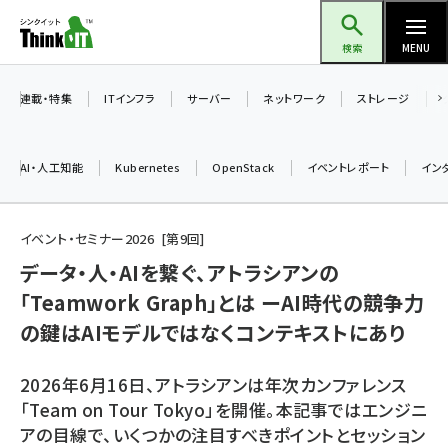
メ
Think IT（シンクイット）
イ
検索
MENU
ン
コ
連載・特集
ITインフラ
サーバー
ネットワーク
ストレージ
ン
テ
AI・人工知能
Kubernetes
OpenStack
イベントレポート
イン
ン
ツ
ai (2480)
に
イベント・セミナー2026
第
9
回
加藤銘のチーム貢献～仲間と築いた勝利の絆～ (2304)
移
データ・人・AIを繋ぐ、アトラシアンの
動
「Teamwork Graph」とは ーAI時代の競争力
iot女子会 (2263)
の鍵はAIモデルではなくコンテキストにあり
北海道をのんびり旅する晴山佳須夫のヒント集！ (2017)
drupal (1940)
2026年6月16日、アトラシアンは年次カンファレンス
「Team on Tour Tokyo」を開催。本記事ではエンジニ
genai (1473)
アの目線で、いくつかの注目すべきポイントとセッション
ai crunch (1347)