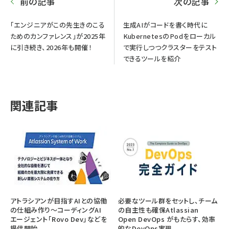
前の記事
次の記事
「エンジニアがこの先生きのこる
生成AIがコードを書く時代に
ためのカンファレンス」が2025年
KubernetesのPodをローカル
に引き続き、2026年も開催！
で実行しつつクラスターをテスト
できるツールを紹介
関連記事
アトラシアンが目指すAIとの協働
必要なツール群をセットし、チーム
の仕組み作り～コーディングAI
の自主性も確保Atlassian
エージェント「Rovo Dev」などを
Open DevOps がもたらす、効率
提供開始
的なDevOps実現