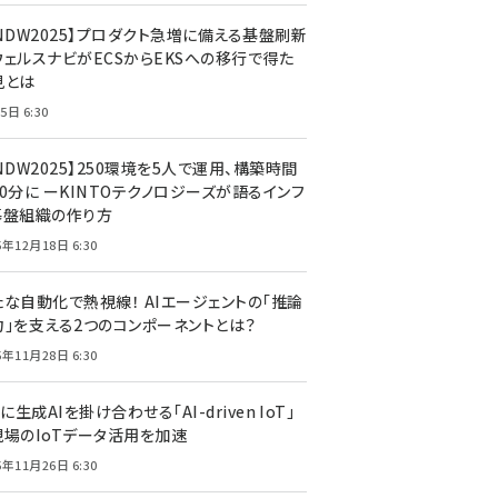
CNDW2025】プロダクト急増に備える基盤刷新
ウェルスナビがECSからEKSへの移行で得た
見とは
5日 6:30
NDW2025】250環境を5人で運用、構築時間
0分に ーKINTOテクノロジーズが語るインフ
基盤組織の作り方
5年12月18日 6:30
たな自動化で熱視線！ AIエージェントの「推論
力」を支える2つのコンポーネントとは？
5年11月28日 6:30
Tに生成AIを掛け合わせる「AI-driven IoT」
現場のIoTデータ活用を加速
5年11月26日 6:30