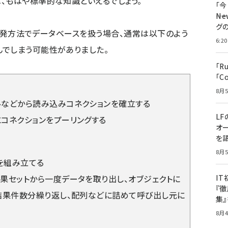
、もはや標準的な知識といえるでしょう。
「
――
グ
開発方法でデータベースを扱う場合、通常は以下のよう
6:20
でしまう可能性がありました。
「R
「C
8月5
ルなどから読み込みコネクションを確立する
LF
コネクションをプーリングする
オ
を語
8月5
文を組み立てる
果セットから一度データを取り出し、オブジェクトに
I
『徹
結果件数分繰り返し、配列などに詰めて呼び出し元に
集
8月4