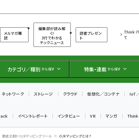
（シンクイット）
編集部が読み解
Think 
メルマガ購
く!
読者プレゼン
て
読
3行でわかる
ト
テックニュース
カテゴリ／種別
特集・連載
から探す
から探す
ネットワーク
ストレージ
クラウド
仮想化／コンテナ
Io
tack
イベントレポート
インタビュー
VR
マンガ
Thin
徹底比較!! O/Rマッピングツール
O/Rマッピングとは？