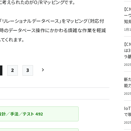
考えられたのがO/Rマッピングです。
【
ー
と「リレーショナルデータベース」をマッピング（対応付
知
実装時のデータベース操作にかかわる煩雑な作業を軽減
1月1
てくれます。
【C
は3
ラ
202
2
3
Page
Page
Page
次ページ
新
ペー
能
ジ
202
送
Io
り
設計／手法／テスト
492
で
202