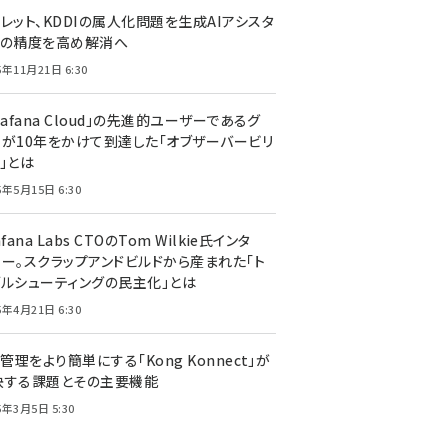
レット、KDDIの属人化問題を生成AIアシスタ
トの精度を高め解消へ
5年11月21日 6:30
rafana Cloud」の先進的ユーザーであるグ
ーが10年をかけて到達した「オブザーバービリ
」とは
5年5月15日 6:30
afana Labs CTOのTom Wilkie氏インタ
ュー。スクラップアンドビルドから産まれた「ト
ブルシューティングの民主化」とは
5年4月21日 6:30
I管理をより簡単にする「Kong Konnect」が
決する課題とその主要機能
5年3月5日 5:30