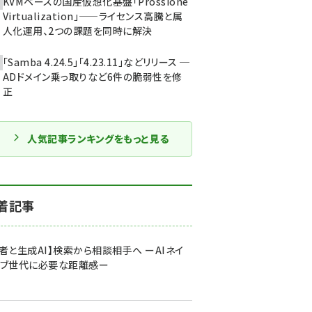
KVMベースの国産仮想化基盤「Prossione
Virtualization」——ライセンス高騰と属
人化運用、2つの課題を同時に解決
「Samba 4.24.5」「4.23.11」などリリース ─
ADドメイン乗っ取りなど6件の脆弱性を修
正
人気記事ランキングをもっと見る
着記事
者と生成AI】検索から相談相手へ ーAIネイ
ィブ世代に必要な距離感ー