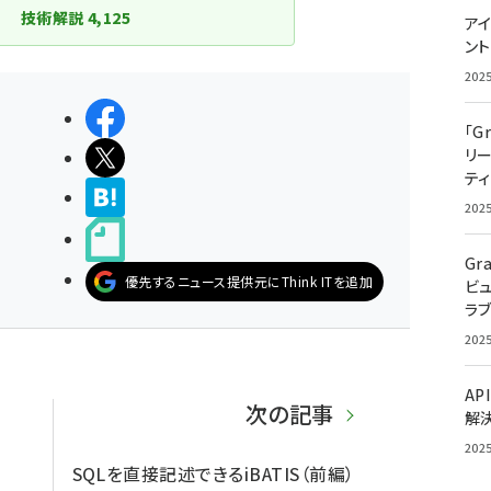
技術解説
4,125
アイ
ン
202
シェアする
「G
リ
ポストする
ティ
>ブクマする
202
noteで書く
Gr
優先するニュース提供元にThink ITを追加
ビ
ラ
202
AP
次の記事
解
202
SQLを直接記述できるiBATIS（前編）