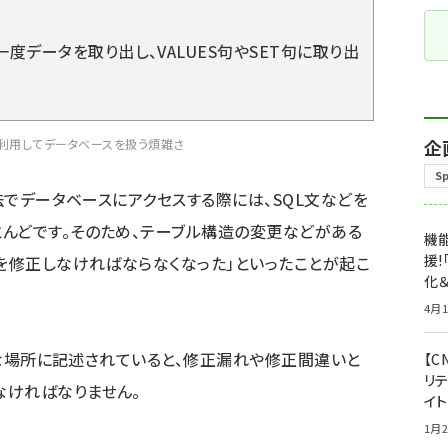
度データを取り出し、VALUES句やSET句に取り出
企
直接利用してデータベースを扱う煩雑さ
S
でデータベースにアクセスする際には、SQL文などを
んどです。そのため、テーブル構造の変更などがある
機能
援!
ドを修正しなければならなくなった」といったことが起こ
化＆
4月1
な場所に記述されていると、修正漏れや修正間違いと
【C
リ
なければなりません。
イ
1月2