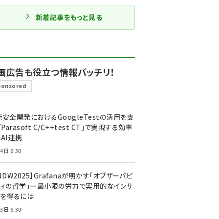
新着記事をもっと見る
画広告も役立つ情報バッチリ！
ponsored
安全開発におけるGoogleTestの活用を支
「Parasoft C/C++test CT」で実現する効率
AI連携
4日 6:30
NDW2025】Grafanaが明かす「オブザーバビ
ティの哲学」ー最小限の労力で実用的なインサ
トを得るには
3日 6:30