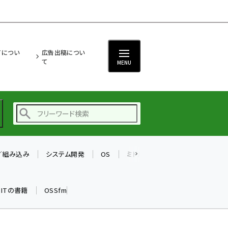
ITについ
広告出稿につい
て
MENU
T／組み込み
システム開発
OS
ミドルウェア
データベース
ai (2470)
加藤銘のチーム貢献～
k ITの書籍
OSSfm
仲間と築いた勝利の絆～
(2287)
iot女子会 (2243)