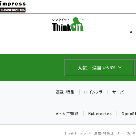
メ
イ
ソフト開発
Think IT
ン
企業IT
コ
製品導入
ン
Web担当者
EC担当者
テ
IoT・AI
ン
DCクラウド
人気／注目
から探す
研究・調査
ツ
エネルギー
に
ドローン
移
連載・特集
ITインフラ
サーバー
教育講座
動
AI・人工知能
Kubernetes
OpenS
Think ITトップ
連載・特集コーナー一覧