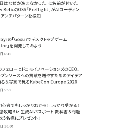
今日はなぜか進まなかった」に名前が付いた
New RelicのOSS「Preflight」がAIコーディン
のアンチパターンを検知
uby」の「Gosu」でデスクトップゲーム
olor」を開発してみよう
日 6:30
のフェローとドコモイノベーションズのCEO、
ープンソースへの貢献を増やすためのアイデア
る＆写真で見るKubeCon Europe 2026
日 5:59
T初心者でもしっかりわかる！しっかり受かる！
底攻略Biz 生成AIパスポート 教科書＆問題
』を5名様にプレゼント！
日 10:00