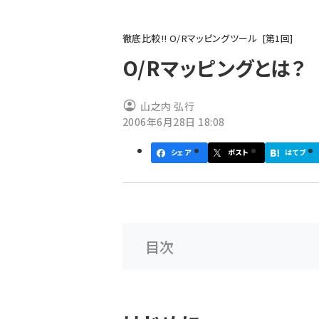
パ
徹底比較!! O/Rマッピングツール
第
1
回
ン
O/Rマッピングとは？
く
ず
山之内 弘行
2006年6月28日 18:08
シェア
ポスト
はてブ
目次