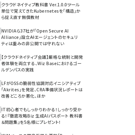
クラウドネイティブ教科書 Ver.1.0.0――ツール
単位で覚えてきたKubernetesを「構造」か
ら捉え直す無償教材
NVIDIAら37社が「Open Secure AI
Alliance」設立――AIエージェントのセキュリ
ティは重みの非公開では守れない
【クラウドネイティブ会議】厳格な統制と開発
者体験を両立する、Wiz Baseにおけるゴー
ルデンパスの実践
LFがOSSの脆弱性協調対応イニシアティブ
「Akrites」を発足、CRA準備状況レポートは
改善どころか悪化、ほか
IT初心者でもしっかりわかる！しっかり受か
る！『徹底攻略Biz 生成AIパスポート 教科書
＆問題集』を5名様にプレゼント！