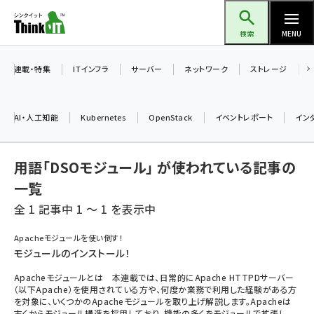
メ
Think IT（シンクイット）
イ
検索
MENU
ン
コ
連載・特集
ITインフラ
サーバー
ネットワーク
ストレージ
ン
テ
AI・人工知能
Kubernetes
OpenStack
イベントレポート
イン
ン
ツ
ai (2493)
用語「DSOモジュール」 が使われている記事の
に
加藤銘のチーム貢献～仲間と築いた勝利の絆～ (2314)
移
一覧
動
全 1 記事中 1 ～ 1 を表示中
iot女子会 (2279)
北海道をのんびり旅する晴山佳須夫のヒント集！ (2034)
Apacheモジュールを使い倒す！
モジュールのインストール！
drupal (1955)
Apacheモジュールとは 本連載では、日常的にApache HTTPDサーバー
genai (1483)
（以下Apache）を使用されている方や、何度か業務で利用した経験がある方
を対象に、いくつかのApacheモジュールを取り上げ解説します。Apacheは
abc123 (1358)
古くからモジュール構造を採用しており、機能の多くをモジュールで拡張し