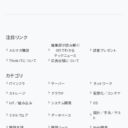
注目リンク
編集部が読み解く!
メルマガ購読
3行でわかる
読者プレゼント
テックニュース
Think ITについて
広告出稿について
カテゴリ
ITインフラ
サーバー
ネットワーク
ストレージ
クラウド
仮想化／コンテナ
IoT／組み込み
システム開発
OS
設計／手法／テス
ミドルウェア
データベース
ト
開発言語
開発ツール
Web開発