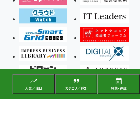
人気／注目
カテゴリ／種別
特集・連載
Copyright ©2026 Impress Corporation, An impress Group Company. All rights
reserved.