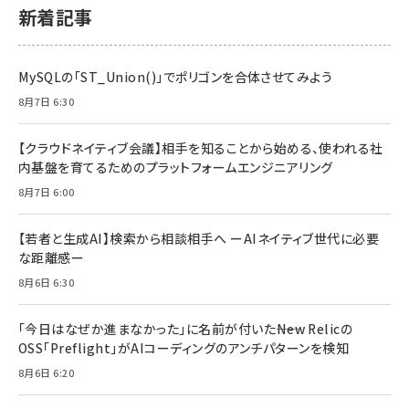
新着記事
MySQLの「ST_Union()」でポリゴンを合体させてみよう
8月7日 6:30
【クラウドネイティブ会議】相手を知ることから始める、使われる社
内基盤を育てるためのプラットフォームエンジニアリング
8月7日 6:00
【若者と生成AI】検索から相談相手へ ーAIネイティブ世代に必要
な距離感ー
8月6日 6:30
「今日はなぜか進まなかった」に名前が付いた――New Relicの
OSS「Preflight」がAIコーディングのアンチパターンを検知
8月6日 6:20