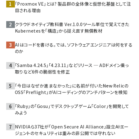
「Proxmox VE」とは? 製品群の全体像と仮想化基盤として注
目される理由
クラウドネイティブ教科書 Ver.1.0.0――ツール単位で覚えてきた
Kubernetesを「構造」から捉え直す無償教材
AIはコードを書ける。では、ソフトウェアエンジニアは何をする
のか
「Samba 4.24.5」「4.23.11」などリリース ─ ADドメイン乗っ
取りなど6件の脆弱性を修正
「今日はなぜか進まなかった」に名前が付いた――New Relicの
OSS「Preflight」がAIコーディングのアンチパターンを検知
「Ruby」の「Gosu」でデスクトップゲーム「Color」を開発して
みよう
NVIDIAら37社が「Open Secure AI Alliance」設立――AIエー
ジェントのセキュリティは重みの非公開では守れない