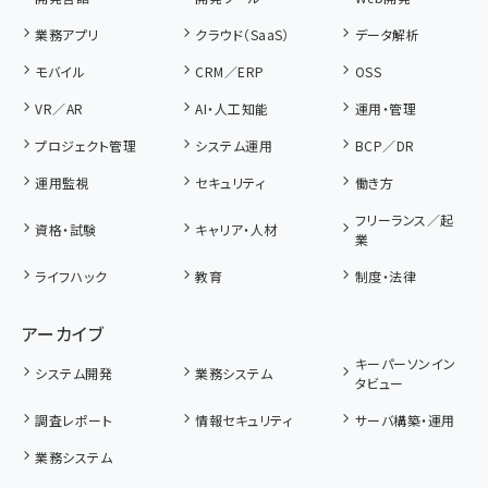
業務アプリ
クラウド（SaaS）
データ解析
モバイル
CRM／ERP
OSS
VR／AR
AI・人工知能
運用・管理
プロジェクト管理
システム運用
BCP／DR
運用監視
セキュリティ
働き方
フリーランス／起
資格・試験
キャリア・人材
業
ライフハック
教育
制度・法律
アーカイブ
キーパーソンイン
システム開発
業務システム
タビュー
調査レポート
情報セキュリティ
サーバ構築・運用
業務システム