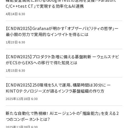
機能安全開発におけるGoogleTestの活用を支援!「Parasoft
C/C++test CT」で実現する効率化＆AI連携
4月14日 6:30
【CNDW2025】Grafanaが明かす「オブザーバビリティの哲学」ー
最小限の労力で実用的なインサイトを得るには
1月23日 6:30
【CNDW2025】プロダクト急増に備える基盤刷新 ーウェルスナビ
がECSからEKSへの移行で得た知見とは
1月15日 6:30
【CNDW2025】250環境を5人で運用、構築時間は30分に ー
KINTOテクノロジーズが語るインフラ基盤組織の作り方
2025年12月18日 6:30
新たな自動化で熱視線！ AIエージェントの「推論能力」を支える2
つのコンポーネントとは？
2025年11月28日 6:30