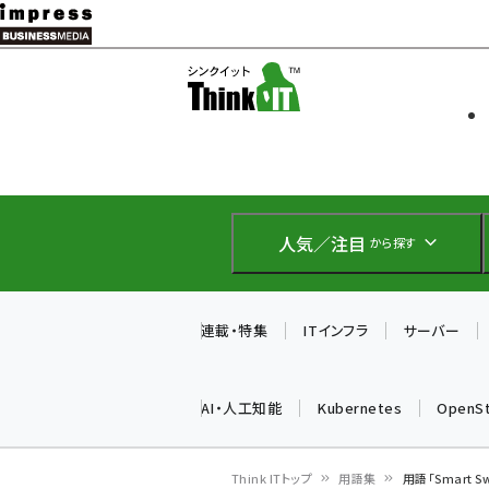
メ
イ
ソフト開発
Think IT
ン
企業IT
コ
製品導入
ン
Web担当者
EC担当者
テ
IoT・AI
ン
DCクラウド
人気／注目
から探す
研究・調査
ツ
エネルギー
に
ドローン
移
連載・特集
ITインフラ
サーバー
教育講座
動
AI・人工知能
Kubernetes
OpenS
Think ITトップ
用語集
用語「Smart 