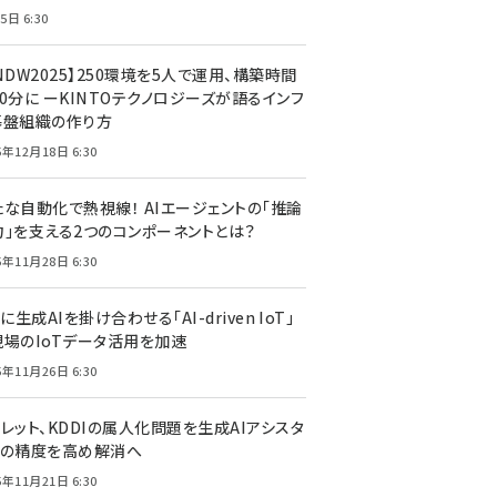
5日 6:30
NDW2025】250環境を5人で運用、構築時間
0分に ーKINTOテクノロジーズが語るインフ
基盤組織の作り方
5年12月18日 6:30
たな自動化で熱視線！ AIエージェントの「推論
力」を支える2つのコンポーネントとは？
5年11月28日 6:30
Tに生成AIを掛け合わせる「AI-driven IoT」
現場のIoTデータ活用を加速
5年11月26日 6:30
レット、KDDIの属人化問題を生成AIアシスタ
トの精度を高め解消へ
5年11月21日 6:30