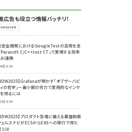
画広告も役立つ情報バッチリ！
ponsored
安全開発におけるGoogleTestの活用を支
「Parasoft C/C++test CT」で実現する効率
AI連携
4日 6:30
NDW2025】Grafanaが明かす「オブザーバビ
ティの哲学」ー最小限の労力で実用的なインサ
トを得るには
3日 6:30
CNDW2025】プロダクト急増に備える基盤刷新
ウェルスナビがECSからEKSへの移行で得た
見とは