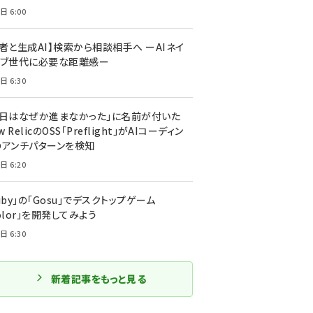
日 6:00
者と生成AI】検索から相談相手へ ーAIネイ
ィブ世代に必要な距離感ー
日 6:30
今日はなぜか進まなかった」に名前が付いた
New RelicのOSS「Preflight」がAIコーディン
のアンチパターンを検知
日 6:20
uby」の「Gosu」でデスクトップゲーム
olor」を開発してみよう
日 6:30
新着記事をもっと見る