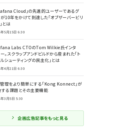
rafana Cloud」の先進的ユーザーであるグ
ーが10年をかけて到達した「オブザーバービリ
」とは
5年5月15日 6:30
afana Labs CTOのTom Wilkie氏インタ
ュー。スクラップアンドビルドから産まれた「ト
ブルシューティングの民主化」とは
5年4月21日 6:30
I管理をより簡単にする「Kong Konnect」が
決する課題とその主要機能
5年3月5日 5:30
企画広告記事をもっと見る