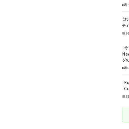
8月7
【若
テ
8月6
「
――
グ
8月6
「R
「C
8月5