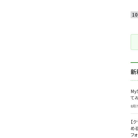
新
My
て
8月7
【
め
フ