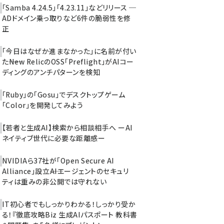
「Samba 4.24.5」「4.23.11」などリリース ─
ADドメイン乗っ取りなど6件の脆弱性を修
正
「今日はなぜか進まなかった」に名前が付い
た――New RelicのOSS「Preflight」がAIコー
ディングのアンチパターンを検知
「Ruby」の「Gosu」でデスクトップゲーム
「Color」を開発してみよう
【若者と生成AI】検索から相談相手へ ーAI
ネイティブ世代に必要な距離感ー
NVIDIAら37社が「Open Secure AI
Alliance」設立――AIエージェントのセキュリ
ティは重みの非公開では守れない
IT初心者でもしっかりわかる！しっかり受か
る！『徹底攻略Biz 生成AIパスポート 教科書