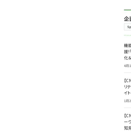
企
S
機能
援!
化＆
4月1
【C
リ
イ
1月2
【
ー
知