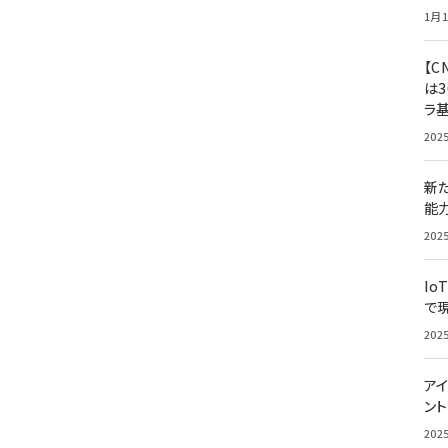
1月1
【C
は3
ラ
202
新
能
202
Io
で
202
アイ
ン
202