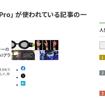
 2 Pro」 が使われている記事の一
人
ラーの
Iグラ
提供されて
しく、分