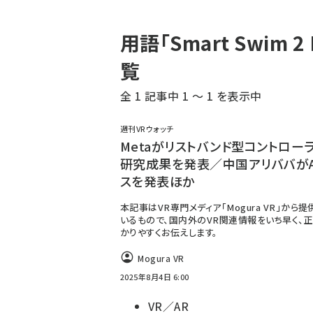
パ
用語「Smart Swim
ン
覧
く
全 1 記事中 1 ～ 1 を表示中
ず
週刊VRウォッチ
Metaがリストバンド型コントロー
研究成果を発表／中国アリババがA
スを発表ほか
本記事はVR専門メディア「Mogura VR」から
いるもので、国内外のVR関連情報をいち早く、正
かりやすくお伝えします。
Mogura VR
2025年8月4日 6:00
VR／AR