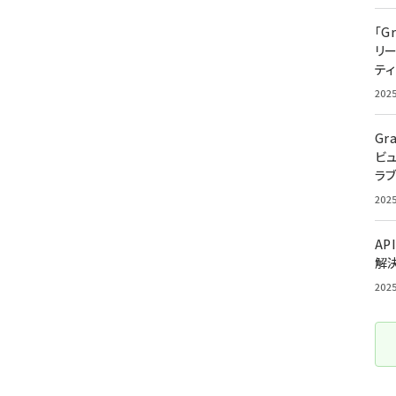
「G
リ
ティ
202
Gr
ビ
ラ
202
AP
解
202