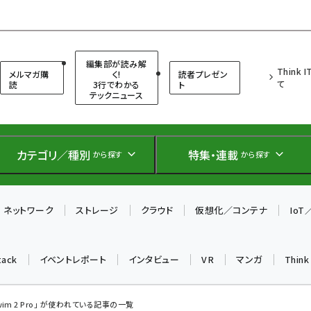
（シンクイット）
編集部が読み解
Think 
メルマガ購
く!
読者プレゼン
て
読
3行でわかる
ト
テックニュース
カテゴリ／種別
特集・連載
から探す
から探す
ネットワーク
ストレージ
クラウド
仮想化／コンテナ
Io
tack
イベントレポート
インタビュー
VR
マンガ
Thin
Swim 2 Pro」 が使われている記事の一覧