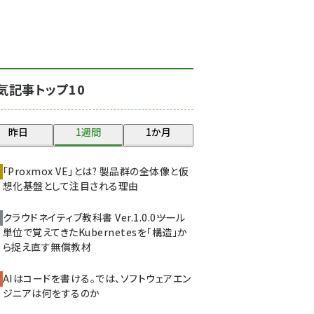
北海道をのんびり旅する
晴山佳須夫のヒント集！
(2037)
drupal (1956)
気記事トップ10
genai (1484)
abc123 (1360)
昨日
1週間
1か月
ai crunch (1355)
「Proxmox VE」とは? 製品群の全体像と仮
想化基盤として注目される理由
クラウドネイティブ教科書 Ver.1.0.0――ツール
単位で覚えてきたKubernetesを「構造」か
ら捉え直す無償教材
AIはコードを書ける。では、ソフトウェアエン
ジニアは何をするのか