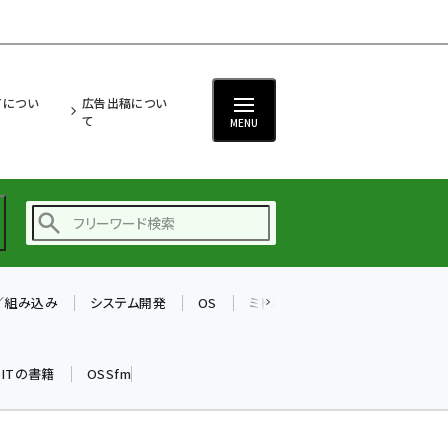
ITについ
広告出稿につい
て
MENU
T／組み込み
システム開発
OS
ミドルウェア
データベース
ai (2497)
加藤銘のチーム貢献～
k ITの書籍
OSSfm
仲間と築いた勝利の絆～
(2315)
iot女子会 (2281)