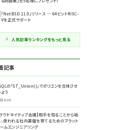
＆問題集』を5名様にプレゼント！
「NetBSD 11.0」リリース ─ 64ビットRISC-
Vを正式サポート
人気記事ランキングをもっと見る
着記事
SQLの「ST_Union()」でポリゴンを合体させ
みよう
日 6:30
クラウドネイティブ会議】相手を知ることから始
る、使われる社内基盤を育てるためのプラット
ォームエンジニアリング