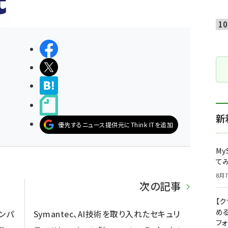
シェアする
ポストする
>ブクマする
noteで書く
新
優先するニュース提供元にThink ITを追加
My
て
8月7
次の記事
【
め
コンパ
Symantec、AI技術を取り入れたセキュリ
フ