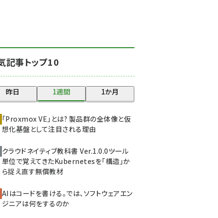
北海道をのんびり旅する
晴山佳須夫のヒント集！
(2037)
drupal (1956)
気記事トップ10
genai (1484)
abc123 (1360)
昨日
1週間
1か月
ai crunch (1355)
「Proxmox VE」とは? 製品群の全体像と仮
想化基盤として注目される理由
クラウドネイティブ教科書 Ver.1.0.0――ツール
単位で覚えてきたKubernetesを「構造」か
ら捉え直す無償教材
AIはコードを書ける。では、ソフトウェアエン
ジニアは何をするのか