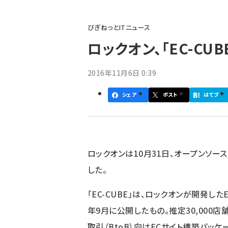
パ
びぎねっとITニュース
ン
ロックオン、「EC-CUBE
く
ず
2016年11月6日 0:39
シェア
ポスト
はてブ
ロックオン
は10月31日、オープンソースの
した。
「EC-CUBE」は、ロックオンが開発し
年9月に公開したもの。推定30,000店
取引（BtoB）向けECサイト構築パッケー