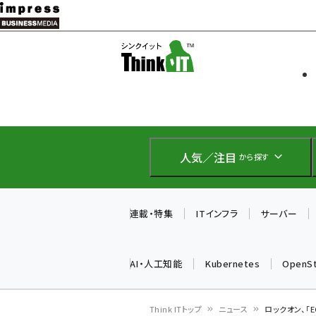
メ
イ
ソフト開発
Think IT
ン
企業IT
コ
製品導入
ン
Web担当者
EC担当者
テ
IoT・AI
ン
DCクラウド
人気／注目
から探す
研究・調査
ツ
エネルギー
に
ドローン
移
連載・特集
ITインフラ
サーバー
教育講座
動
AI・人工知能
Kubernetes
OpenS
Think ITトップ
ニュース
ロックオン、「EC