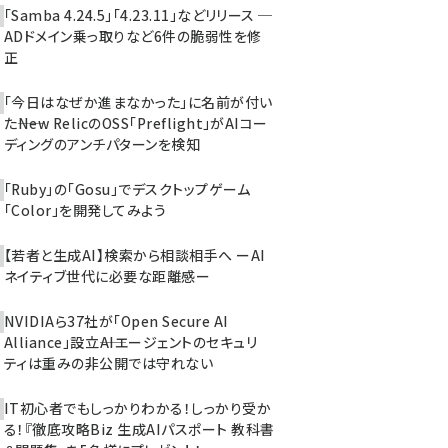
「Samba 4.24.5」「4.23.11」などリリース ─
ADドメイン乗っ取りなど6件の脆弱性を修
正
「今日はなぜか進まなかった」に名前が付い
た――New RelicのOSS「Preflight」がAIコー
ディングのアンチパターンを検知
「Ruby」の「Gosu」でデスクトップゲーム
「Color」を開発してみよう
【若者と生成AI】検索から相談相手へ ーAI
ネイティブ世代に必要な距離感ー
NVIDIAら37社が「Open Secure AI
Alliance」設立――AIエージェントのセキュリ
ティは重みの非公開では守れない
IT初心者でもしっかりわかる！しっかり受か
る！『徹底攻略Biz 生成AIパスポート 教科書