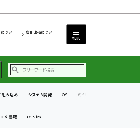
ITについ
広告出稿につい
て
MENU
T／組み込み
システム開発
OS
ミドルウェア
データベース
ai (2497)
加藤銘のチーム貢献～
k ITの書籍
OSSfm
仲間と築いた勝利の絆～
(2315)
iot女子会 (2281)