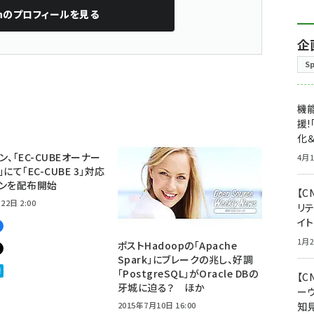
n
のプロフィールを見る
企
S
機能
援!
化＆
ン、「EC-CUBEオーナー
4月1
にて「EC-CUBE 3」対応
インを配布開始
【C
22日 2:00
リ
イ
1月2
ポストHadoopの「Apache
Spark」にブレークの兆し、好調
「PostgreSQL」がOracle DBの
【
牙城に迫る？ ほか
ー
2015年7月10日 16:00
知