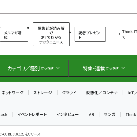
（シンクイット）
編集部が読み解
Think 
メルマガ購
く!
読者プレゼン
て
読
3行でわかる
ト
テックニュース
カテゴリ／種別
特集・連載
から探す
から探す
ネットワーク
ストレージ
クラウド
仮想化／コンテナ
Io
tack
イベントレポート
インタビュー
VR
マンガ
Thin
-CUBE 3.0.12」をリリース