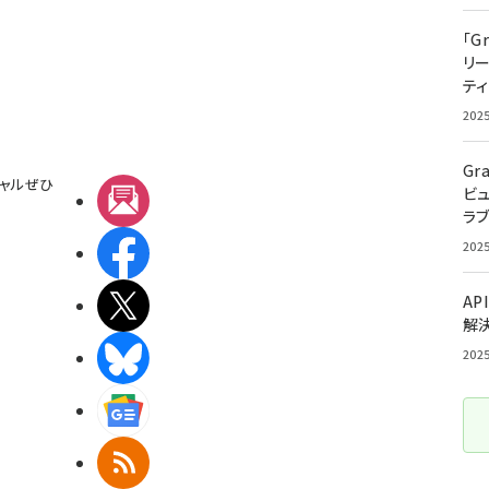
「G
リ
ティ
202
Gr
ャルぜひ
ビ
メルマガ
ラ
202
Facebook
AP
X(エックス)
解
BlueSky
202
Googleニュース
RSS