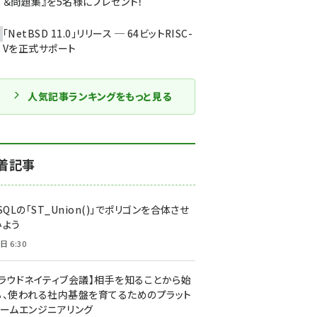
＆問題集』を5名様にプレゼント！
「NetBSD 11.0」リリース ─ 64ビットRISC-
Vを正式サポート
人気記事ランキングをもっと見る
着記事
SQLの「ST_Union()」でポリゴンを合体させ
みよう
日 6:30
クラウドネイティブ会議】相手を知ることから始
る、使われる社内基盤を育てるためのプラット
ォームエンジニアリング