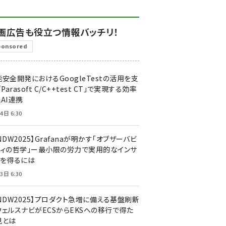
画広告も役立つ情報バッチリ！
ponsored
安全開発におけるGoogleTestの活用を支
「Parasoft C/C++test CT」で実現する効率
AI連携
4日 6:30
NDW2025】Grafanaが明かす「オブザーバビ
ティの哲学」ー最小限の労力で実用的なインサ
トを得るには
3日 6:30
CNDW2025】プロダクト急増に備える基盤刷新
ウェルスナビがECSからEKSへの移行で得た
見とは