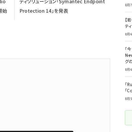
io
ティソリューション「Symantec Endpoint
8月7
供開始
Protection 14」を発表
【若
テ
8月6
「
――
グ
8月6
「R
「C
8月5