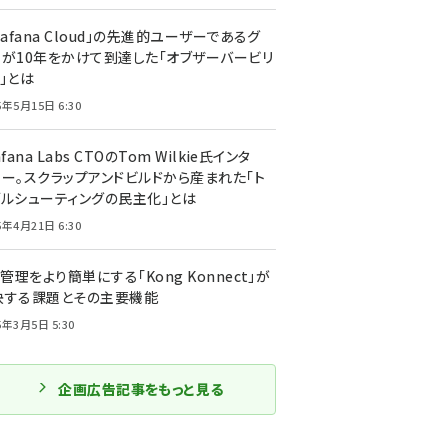
rafana Cloud」の先進的ユーザーであるグ
ーが10年をかけて到達した「オブザーバービリ
」とは
5年5月15日 6:30
afana Labs CTOのTom Wilkie氏インタ
ュー。スクラップアンドビルドから産まれた「ト
ブルシューティングの民主化」とは
5年4月21日 6:30
I管理をより簡単にする「Kong Konnect」が
決する課題とその主要機能
5年3月5日 5:30
企画広告記事をもっと見る