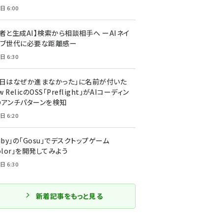
日 6:00
者と生成AI】検索から相談相手へ ーAIネイ
ィブ世代に必要な距離感ー
日 6:30
今日はなぜか進まなかった」に名前が付いた
New RelicのOSS「Preflight」がAIコーディン
のアンチパターンを検知
日 6:20
uby」の「Gosu」でデスクトップゲーム
olor」を開発してみよう
日 6:30
新着記事をもっと見る