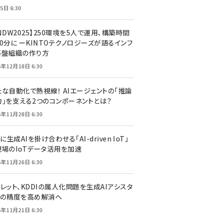
5日 6:30
NDW2025】250環境を5人で運用、構築時間
0分に ーKINTOテクノロジーズが語るインフ
基盤組織の作り方
5年12月18日 6:30
たな自動化で熱視線！ AIエージェントの「推論
力」を支える2つのコンポーネントとは？
5年11月28日 6:30
Tに生成AIを掛け合わせる「AI-driven IoT」
現場のIoTデータ活用を加速
5年11月26日 6:30
レット、KDDIの属人化問題を生成AIアシスタ
トの精度を高め解消へ
5年11月21日 6:30